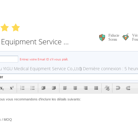
Fiducie
Véri
Guangzhou YIGU Medical Equipment Service Co.,Ltd
Sceau
Fou
Entrez votre Email ID s'il vous plaît.
 YIGU Medical Equipment Service Co.,Ltd
)
Dernière connexion : 5 heure