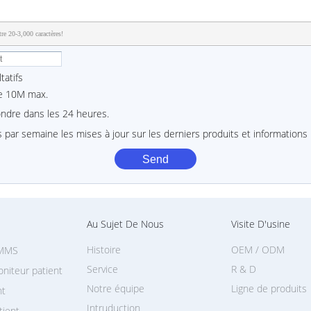
re 20-3,000 caractères!
tatifs
le 10M max.
pondre dans les 24 heures.
 par semaine les mises à jour sur les derniers produits et informations
Au Sujet De Nous
Visite D'usine
Histoire
OEM / ODM
 MMS
Service
R & D
niteur patient
Notre équipe
Ligne de produits
nt
Intruduction
tient