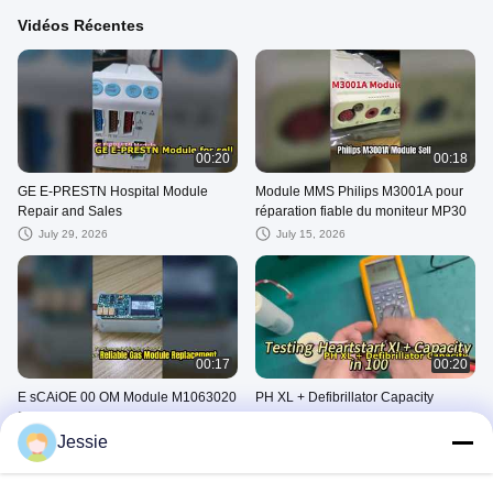
Vidéos Récentes
00:20
00:18
GE E-PRESTN Hospital Module
Module MMS Philips M3001A pour
Repair and Sales
réparation fiable du moniteur MP30
July 29, 2026
July 15, 2026
00:17
00:20
E sCAiOE 00 OM Module M1063020
PH XL + Defibrillator Capacity
B Replacement Part
July 10, 2026
Jessie
July 14, 2026
Jacky