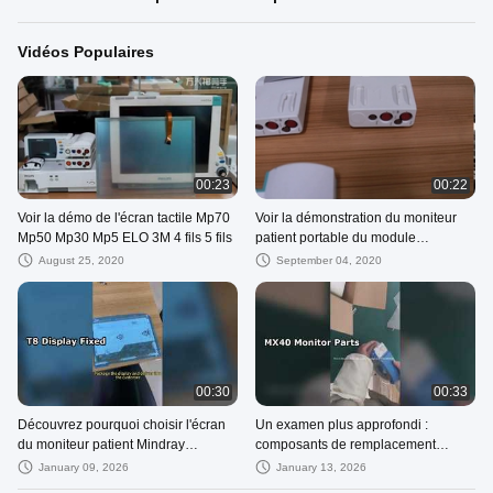
Vidéos Populaires
00:23
00:22
Voir la démo de l'écran tactile Mp70
Voir la démonstration du moniteur
Mp50 Mp30 Mp5 ELO 3M 4 fils 5 fils
patient portable du module
Microstream CO2 du module
August 25, 2020
September 04, 2020
M3015A HR MRX
00:30
00:33
Découvrez pourquoi choisir l'écran
Un examen plus approfondi :
du moniteur patient Mindray
composants de remplacement
BeneView T8 original REF
médicaux pour le moniteur patient
January 09, 2026
January 13, 2026
M170EG01
Intellivue MX40