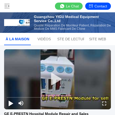
Le Chat
Contact
Guangzhou YIGU Medical Equipment
Service Co.,Ltd
Qualité Réparation De Moniteur Patient, Réparation De
Module De MMS Fabricant De Chine
À LA MAISON
VIDÉOS
LISTE DE LECTURE
SITE WEB
GE E-PRESTN Hospital Module Repair and Sales