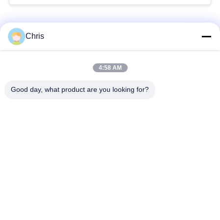
Catégories populaires
Tous
Chris
Réparation de
Réparation de module
4:58 AM
moniteur patient
de MMS
Good day, what product are you looking for?
Pièces de réparation
module de moniteur
de moniteur patient
patient
Pièces de machine
Pièces de rechange
de défibrillateur
d'ECG
Moniteur patient
Oxymètre utilisé
utilisé
d'impulsion