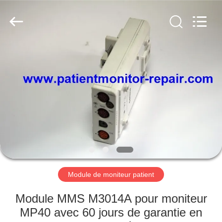
Guangzhou
YIGU
Medical
Equipment
Service
Co.,Ltd.
All
Rights
À
Reserved.
LA
MAISON
PRODUITS
VIDÉOS
À
Module de moniteur patient
PROPOS
Module MMS M3014A pour moniteur
DE
MP40 avec 60 jours de garantie en