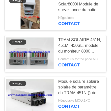
DEMANDEZ
Solar8000i Module de
UN DEVIS
surveillance du patient
TRAM 451N Module
Négociable
Tram-Rac 4A Module
CONTACT
NEWS
avec version
OxySmart
TRAM SOLAIRE 451N,
SITEMAP
451M, 450SL, module
du moniteur 8000
PRIVACY
patient de GE
Contact us for the price MOQ:1
POLICY
CONTACT
Module solaire solaire
solaire de paramètre
du TRAM 451N () de
moniteur patient de GE
Négociable MOQ:1PC
8000 8000i 8000M
CONTACT