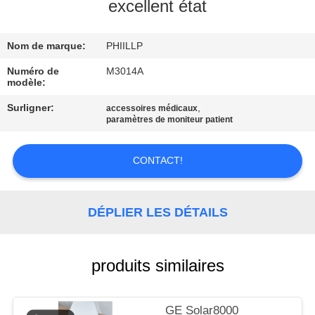
NOUS
excellent état
Nom de marque:
PHIILLP
VISITE
DE
Numéro de
M3014A
modèle:
L'USINE
Surligner:
,
accessoires médicaux
paramètres de moniteur patient
CONTRÔLE
DE
CONTACT!
LA
QUALITÉ
DÉPLIER LES DÉTAILS
NOUS
produits similaires
CONTACTER
GE Solar8000