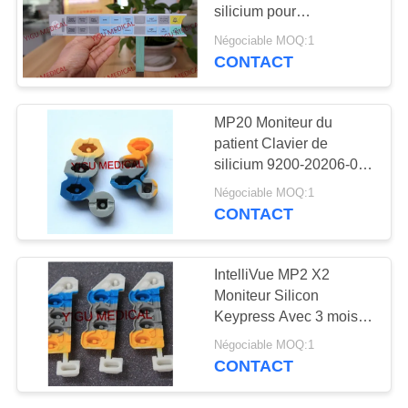
DEMANDEZ
silicium pour
CARESCAPE B20
UN DEVIS
Négociable MOQ:1
CONTACT
277
Pièces de machine
NEWS
MP20 Moniteur du
de défibrillateur
patient Clavier de
PLAN
silicium 9200-20206-001
DU
Moniteur Clavier de
Négociable MOQ:1
silicium avec 3 mois de
SITE
CONTACT
garantie
93
PRIVACY
IntelliVue MP2 X2
Pièces de rechange
Moniteur Silicon
POLICY
Keypress Avec 3 mois
d'ECG
de garantie
Négociable MOQ:1
CONTACT