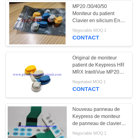
MP20 /30/40/50
Moniteur du patient
108
Clavier en silicium En
Moniteur patient
nouvel état
Négociable MOQ:1
CONTACT
utilisé
Original de moniteur
patient de Keypress HR
MRX IntelliVue MP20
MP30 de silicium
72
Negotiated MOQ:1
CONTACT
Oxymètre utilisé
d'impulsion
Nouveau panneau de
Keypress de moniteur
de panneau de clavier
numérique d'Ohmeda
Négociable MOQ:1
S5 de datex de GE de