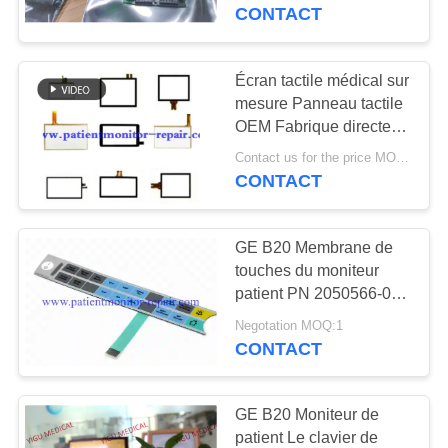
NOUS
keyboard
CONTACT
VISITE
Écran tactile médical sur
637
DE
mesure Panneau tactile
Pièces de
OEM Fabrique directe
L'USINE
pour
réparation de
Contact us for the price MOQ:1
GE/Spacelabs/Nihon
CONTACT
Kohden
CONTRÔLE
moniteur patient
DE
GE B20 Membrane de
LA
touches du moniteur
patient PN 2050566-002
QUALITÉ
391
02EN
Negotation MOQ:1
module de moniteur
CONTACT
NOUS
patient
CONTACTER
GE B20 Moniteur de
patient Le clavier de