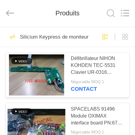
Guangzhou
YIGU
Medical
Produits
Equipment
Service
Co.,Ltd.
All
Rights
À
293
Reserved.
Silicium Keypress de moniteur patient
LA
Réparation de
MAISON
moniteur patient
Défibrillateur NIHON
KOHDEN TEC-5531
PRODUITS
Clavier UR-0316
Défibrillateur clavier
Négociable MOQ:1
avec 3 mois de garantie
VIDÉOS
CONTACT
54
Réparation de
À
SPACELABS 91496
Module OXIMAX
PROPOS
module de MMS
interface board PN:670-
DE
1345-00 MMS Module
Négociable MOQ:1