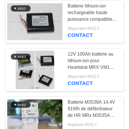
Batterie lithium-ion
rechargeable haute
108
puissance compatible
Moniteur patient
avec le moniteur patient
Négociable MOQ:1
Heartstrat MRX VM1
CONTACT
utilisé
12V 100Ah batterie au
lithium-ion pour
Heartstrat MRX VM1
moniteur de patient -
72
Négociable MOQ:1
batterie compatible
CONTACT
Oxymètre utilisé
nouvel équipement
médical
d'impulsion
Batterie M3538A 14.4V
91Wh de défibrillateur
de HR MRx M3535A
M3536A
Negotiate MOQ:1