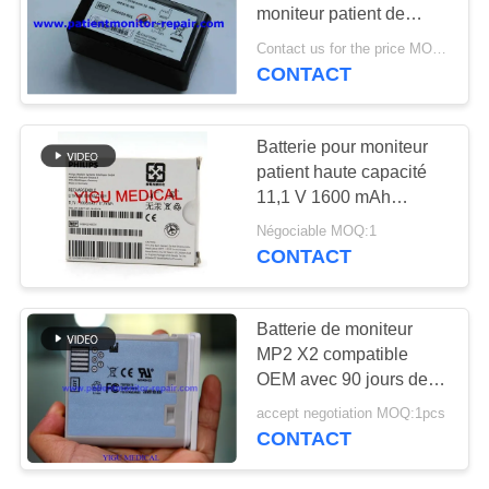
DEMANDEZ
moniteur patient de
MAC2000 ECG garantie
UN DEVIS
Contact us for the price MOQ:1
de 90 jours
CONTACT
277
Pièces de machine
NEWS
Batterie pour moniteur
de défibrillateur
patient haute capacité
PLAN
11,1 V 1600 mAh
DU
compatible avec la
Négociable MOQ:1
batterie d'équipement
SITE
CONTACT
médical IntelliVue MP2
X2
93
PRIVACY
Batterie de moniteur
Pièces de rechange
MP2 X2 compatible
POLICY
OEM avec 90 jours de
d'ECG
garantie en bon état
accept negotiation MOQ:1pcs
CONTACT