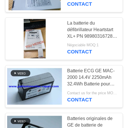
NOUS
lithium de haute
CONTACT
capacité avec
conception d'échange à
VISITE
chaud pour équipement
La batterie du
637
médical
DE
défibrillateur Heartstart
Pièces de
XL+ PN 989803167281
L'USINE
Nouveau et original
réparation de
Négociable MOQ:1
CONTACT
CONTRÔLE
moniteur patient
DE
Batterie ECG GE MAC-
LA
2000 14.4V 2250mAh
32.4Wh Batterie pour
QUALITÉ
391
équipement médical
Contact us for the price MOQ:1
module de moniteur
pour moniteurs de
CONTACT
NOUS
patients
patient
CONTACTER
Batteries originales de
GE de batterie de