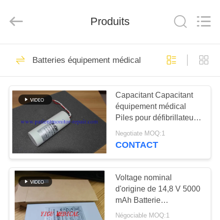
Guangzhou
YIGU
Medical
Produits
Equipment
Service
Co.,Ltd.
All
Rights
À
293
Reserved.
Batteries équipement médical
LA
Réparation de
MAISON
moniteur patient
Capacitant Capacitant
équipement médical
PRODUITS
Piles pour défibrillateur
HR MRX XL+
Negotiate MOQ:1
VIDÉOS
CONTACT
54
Réparation de
À
Voltage nominal
d'origine de 14,8 V 5000
PROPOS
module de MMS
mAh Batterie
DE
rechargeable à ions de
Négociable MOQ:1