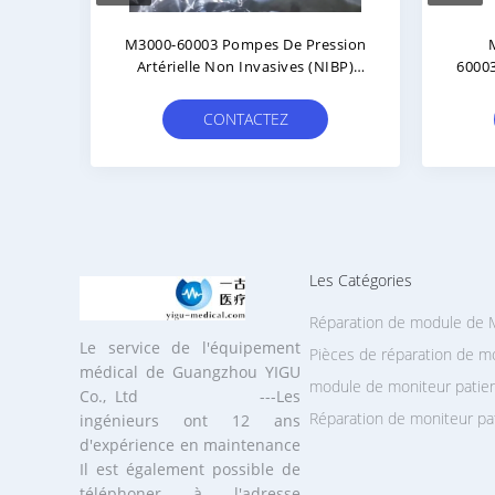
 De
M3001A Module Mainboard
Répa
De 90
M3001-66425 Pour Équipement
M
De
Médical Avec Garantie De 90 Jours
Répa
Et En Stock
Et
CONTACTEZ
Les Catégories
Réparation de module de
Le service de l'équipement
Pièces de réparation de mo
médical de Guangzhou YIGU
module de moniteur patie
Co., Ltd ---Les
Réparation de moniteur pa
ingénieurs ont 12 ans
d'expérience en maintenance
Il est également possible de
téléphoner à l'adresse