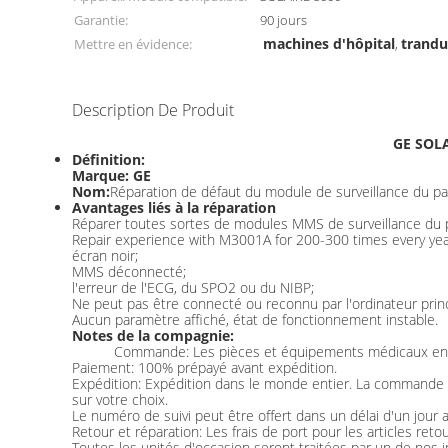
Garantie:
90 jours
machines d'hôpital
trandu
Mettre en évidence:
,
Description De Produit
GE SOLA
Définition:
Marque: GE
Nom:
Réparation de défaut du module de surveillance du 
Avantages liés à la réparation
Réparer toutes sortes de modules MMS de surveillance du 
Repair experience with M3001A for 200-300 times every 
écran noir;
MMS déconnecté;
l'erreur de l'ECG, du SPO2 ou du NIBP;
Ne peut pas être connecté ou reconnu par l'ordinateur princ
Aucun paramètre affiché, état de fonctionnement instable.
Notes de la compagnie:
Commande: Les pièces et équipements médicaux en vr
Paiement: 100% prépayé avant expédition.
Expédition: Expédition dans le monde entier. La commande p
sur votre choix.
Le numéro de suivi peut être offert dans un délai d'un jour a
Retour et réparation: Les frais de port pour les articles ret
Toutes les unités d'occasion seront traitées par un de nos i