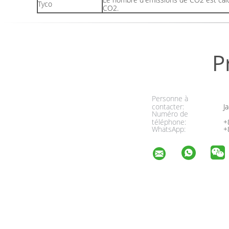
Tyco
CO2.
P
Personne à
contacter:
Ja
Numéro de
téléphone:
+
WhatsApp:
+