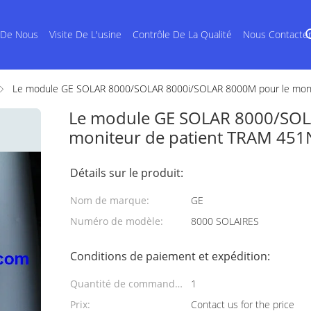
 De Nous
Visite De L'usine
Contrôle De La Qualité
Nous Contacte
Le module GE SOLAR 8000/SOLAR 8000i/SOLAR 8000M pour le moni
Le module GE SOLAR 8000/SOL
moniteur de patient TRAM 451
Détails sur le produit:
Nom de marque:
GE
Numéro de modèle:
8000 SOLAIRES
Conditions de paiement et expédition:
Quantité de commande
1
min:
Prix:
Contact us for the price