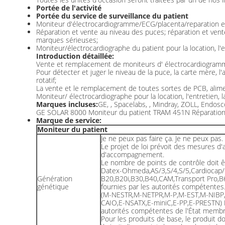
Portée de l'activité
Portée du service de surveillance du patient
Moniteur d'électrocardiogramme/ECG/placenta/reparation et
Réparation et vente au niveau des puces; réparation et vente 
marques sérieuses;
Moniteur/électrocardiographe du patient pour la location, l'en
Introduction détaillée:
Vente et remplacement de moniteurs d' électrocardiogramme
Pour détecter et juger le niveau de la puce, la carte mère, l
rotatif;
La vente et le remplacement de toutes sortes de PCB, alime
Moniteur/ électrocardiographe pour la location, l'entretien, l
Marques incluses:
GE, , Spacelabs, , Mindray, ZOLL, Endo
GE SOLAR 8000 Moniteur du patient TRAM 451N Réparation 
Marque de service:
Moniteur du patient
Je ne peux pas faire ça. Je ne peux pas.
Le projet de loi prévoit des mesures 
d'accompagnement.
Le nombre de points de contrôle doit êt
Datex-Ohmeda,AS/3,S/4,S/5,Cardiocap/
Génération
B20,B20i,B30,B40,CAM,Transport Pro,
génétique
fournies par les autorités compétentes
(M-NESTR,M-NETPR,M-P,M-EST,M-NIBP
CAIO,E-NSATX,E-miniC,E-PP,E-PRESTN) L
autorités compétentes de l'État membre
Pour les produits de base, le produit do