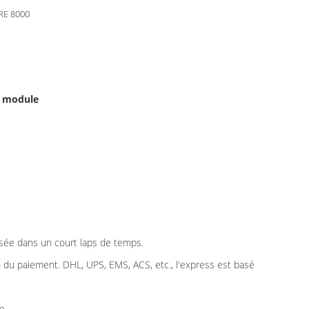
RE 8000
u module
sée dans un court laps de temps.
 du paiement. DHL, UPS, EMS, ACS, etc., l'express est basé
e.