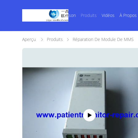
À La Maison
Produits
Vidéos
À Propos
Aperçu
Produits
Réparation De Module De MMS