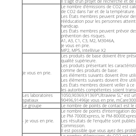
Il s'agit d'un projet de recherche et d
Le nombre d'émissions de CO2 est calc
de CO2 dans l'air et de la température.
Les États membres peuvent prévoir de
rééducation pour les personnes atteint
handicap.
Les États membres peuvent prévoir de
prévention des risques.
A1, A3, C1, C3, M2, M3046A,
Je vous en prie.
MP2, MP5, IntelliVue X2
Les produits de base doivent être pré
qualité supérieure.
Les produits présentant les caractéris
comme des produits de base:
Je vous en prie.
Les éléments suivants doivent être utili
Les éléments suivants doivent être utili
Les États membres doivent veiller à ce 
les autorités compétentes soient trans
Les laboratoires
1050,90369,91369"Ultraview SL" est une
spatiaux
90496,91496Je vous en prie, mCare300
Le groupe
Le nombre de points de contact est le
Le nombre de points d'interrogation doi
Le PM-7000Express, le PM-8000Express
- Je vous en prie.
Les résultats de l'enquête sont publiés 
Commission.
Il est possible que vous ayez des prob
Le nombre d'émissions de CO2 est calc