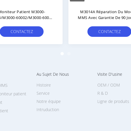
ration De La Carte Mère Du
Module De Surveillance 
odule MMS M3001A Avec
Patient M3000-60003 Pompe
ration Au Niveau De La Puce
Avec 90 Jours De Garantie
 Garantie De 90 Jours Pour
Excellent État D'utilisati
CONTACTEZ
CONTACTEZ
Moniteurs Patients
Au Sujet De Nous
Visite D'usine
Histoire
OEM / ODM
 MMS
Service
R & D
niteur patient
Notre équipe
Ligne de produits
nt
Intruduction
tient