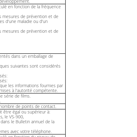
e développement.
ulé en fonction de la fréquence
s mesures de prévention et de
es d'une maladie ou d'un
s mesures de prévention et de
sentés dans un emballage de
tiques suivantes sont considérés
sés:
sés:
que les informations fournies par
mises à l'autorité compétente.
 série de films.
.
 nombre de points de contact.
t être égal ou supérieur à:
, le VS-900,
dans le Bulletin annuel de la
lèmes avec votre téléphone.
ulé en fonction du niveau de