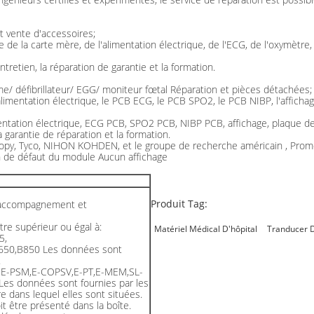
 vente d'accessoires;
de la carte mère, de l'alimentation électrique, de l'ECG, de l'oxymètre, 
tretien, la réparation de garantie et la formation.
/ défibrillateur/ EGG/ moniteur fœtal Réparation et pièces détachées;
'alimentation électrique, le PCB ECG, le PCB SPO2, le PCB NIBP, l'afficha
ntation électrique, ECG PCB, SPO2 PCB, NIBP PCB, affichage, plaque de 
a garantie de réparation et la formation.
scopy, Tyco, NIHON KOHDEN, et le groupe de recherche américain , Prom
de défaut du module Aucun affichage
Produit Tag:
d'accompagnement et
re supérieur ou égal à:
Matériel Médical D'hôpital
Tranducer D
5,
B650,B850 Les données sont
.
,E-PSM,E-COPSV,E-PT,E-MEM,SL-
es données sont fournies par les
 dans lequel elles sont situées.
it être présenté dans la boîte.