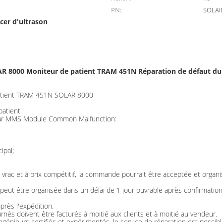
PN:
SOLAI
cer d'ultrason
R 8000 Moniteur de patient TRAM 451N Réparation de défaut d
patient TRAM 451N SOLAR 8000
patient
year MMS Module Common Malfunction:
ipal;
ac et à prix compétitif, la commande pourrait être acceptée et organi
eut être organisée dans un délai de 1 jour ouvrable après confirmation
près l'expédition.
ournés doivent être facturés à moitié aux clients et à moitié au vendeur.
ngénieurs certifiés et expérimentés, le service de réparation est possibl