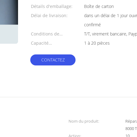
Détails d'emballage:
Boîte de carton
Délai de livraison:
dans un délai de 1 jour ouv
confirmé
Conditions de
T/T, virement bancaire, Payp
paiement:
Capacité
1 à 20 pièces
d'approvisionnement:
CONTACTEZ
Nom du produit:
Répar
8000 
Action:
10