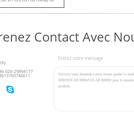
renez Contact Avec No
Entrez votre message
cky
86 020-29894177
8613760746611