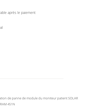
rable après le paiement
al
ation de panne de module du moniteur patient SOLAR
TRAM 451N