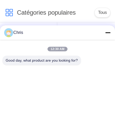
Catégories populaires
Tous
Réparation de
Réparation de module
Chris
moniteur patient
de MMS
12:30 AM
Pièces de réparation
module de moniteur
de moniteur patient
patient
Good day, what product are you looking for?
Pièces de machine
Pièces de rechange
de défibrillateur
d'ECG
Moniteur patient
Oxymètre utilisé
utilisé
d'impulsion