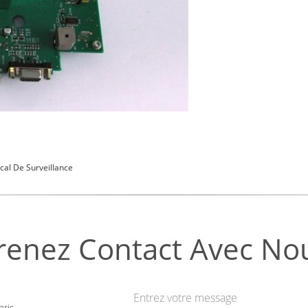
ical De Surveillance
renez Contact Avec No
Entrez votre message
ris