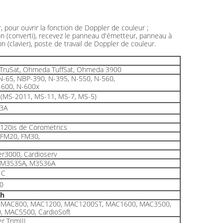
, pour ouvrir la fonction de Doppler de couleur ;
tion (converti), recevez le panneau d'émetteur, panneau à
(clavier), poste de travail de Doppler de couleur.
ruSat, Ohmeda TuffSat, Ohmeda 3900
N-65, NBP-390, N-395, N-550, N-560,
-600, N-600x
7 (MS-2011, MS-11, MS-7, MS-5)
3A
120is de Corometrics
FM20, FM30,
r3000, Cardioserv
 M3535A, M3536A
1C
0
ph
 MAC800, MAC1200, MAC1200ST, MAC1600, MAC3500,
 MAC5500, CardioSoft
r TrimIII