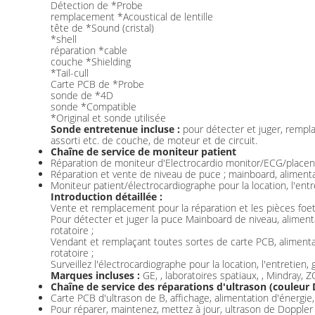
Détection de *Probe
remplacement *Acoustical de lentille
tête de *Sound (cristal)
*shell
réparation *cable
couche *Shielding
*Tail-cull
Carte PCB de *Probe
sonde de *4D
sonde *Compatible
*Original et sonde utilisée
Sonde entretenue incluse :
pour détecter et juger, remplace
assorti etc. de couche, de moteur et de circuit.
Chaîne de service de moniteur patient
Réparation de moniteur d'Electrocardio monitor/ECG/placent
Réparation et vente de niveau de puce ; mainboard, aliment
Moniteur patient/électrocardiographe pour la location, l'entre
Introduction détaillée :
Vente et remplacement pour la réparation et les pièces foet
Pour détecter et juger la puce Mainboard de niveau, aliment
rotatoire ;
Vendant et remplaçant toutes sortes de carte PCB, alimenta
rotatoire ;
Surveillez l'électrocardiographe pour la location, l'entretien,
Marques incluses :
GE, , laboratoires spatiaux, , Mindray,
Chaîne de service des réparations d'ultrason (couleur 
Carte PCB d'ultrason de B, affichage, alimentation d'énergie,
Pour réparer, maintenez, mettez à jour, ultrason de Doppler 