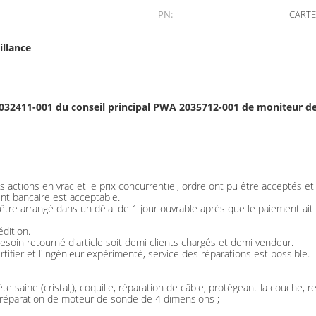
PN:
CARTE
illance
032411-001 du conseil principal PWA 2035712-001 de moniteur 
 actions en vrac et le prix concurrentiel, ordre ont pu être acceptés e
nt bancaire est acceptable.
t être arrangé dans un délai de 1 jour ouvrable après que le paiement ai
dition.
esoin retourné d'article soit demi clients chargés et demi vendeur.
tifier et l'ingénieur expérimenté, service des réparations est possible.
te saine (cristal,), coquille, réparation de câble, protégeant la couche
 réparation de moteur de sonde de 4 dimensions ;