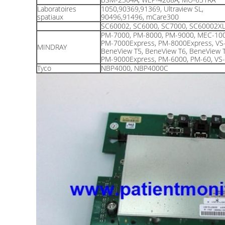
Laboratoires
1050,90369,91369, Ultraview SL,
spatiaux
90496,91496, mCare300
SC60002, SC6000, SC7000, SC60002X
PM-7000, PM-8000, PM-9000, MEC-100
PM-7000Express, PM-8000Express, VS
MINDRAY
BeneView T5, BeneView T6, BeneView 
PM-9000Express, PM-6000, PM-60, VS-
Tyco
NBP4000, NBP4000C