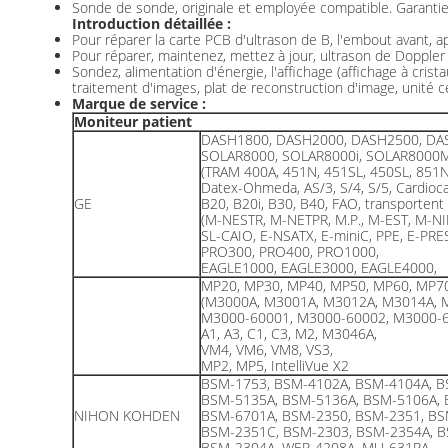
Sonde de sonde, originale et employée compatible. Garantie 
Introduction détaillée :
Pour réparer la carte PCB d'ultrason de B, l'embout avant, ap
Pour réparer, maintenez, mettez à jour, ultrason de Doppler 
Sondez, alimentation d'énergie, l'affichage (affichage à cris
traitement d'images, plat de reconstruction d'image, unité 
Marque de service :
Moniteur patient
DASH1800, DASH2000, DASH2500, DA
SOLAR8000, SOLAR8000i, SOLAR8000
(TRAM 400A, 451N, 451SL, 450SL, 851
Datex-Ohmeda, AS/3, S/4, S/5, Cardioca
GE
B20, B20i, B30, B40, FAO, transportent
(M-NESTR, M-NETPR, M.P., M-EST, M-NI
SL-CAIO, E-NSATX, E-miniC, PPE, E-PRE
PRO300, PRO400, PRO1000,
EAGLE1000, EAGLE3000, EAGLE4000,
MP20, MP30, MP40, MP50, MP60, MP7
(M3000A, M3001A, M3012A, M3014A, 
M3000-60001, M3000-60002, M3000-6
A1, A3, C1, C3, M2, M3046A,
VM4, VM6, VM8, VS3,
MP2, MP5, IntelliVue X2
BSM-1753, BSM-4102A, BSM-4104A, B
BSM-5135A, BSM-5136A, BSM-5106A, 
NIHON KOHDEN
BSM-6701A, BSM-2350, BSM-2351, BS
BSM-2351C, BSM-2303, BSM-2354A, B
BSM-2304A, WEP-4208A, MU-631RA