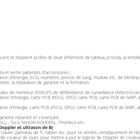
nt et réparent la tête de bruit d'élément de tableau (cristal), la lentille a
a et vente patientes d'accessoires ;
ation d'énergie, ECG, oxymètre, presse de sang, module etc. de Mindray
tien, la réparation de garantie et la formation.
ales de moniteur d'OEUFS de défibrillateur de surveillance d'électroca
ation d'énergie, carte PCB d'ECG, SPO2 carte PCB, carte PCB de NIBP, af
tion d'énergie, carte PCB d'ECG, SPO2 carte PCB, carte PCB de NIBP, aff
 garantie réparant et s'exerçant.
 ZOLL, , Tyco, NIHON KOHDEN, , Promeco etc.
Doppler et ultrason de B)
 clavier, panneau de TI, tablier etc. pour se vendre, remplacement et rép
de couleur de loyer, pour mettre à jour le logiciel de Doppler de couleur