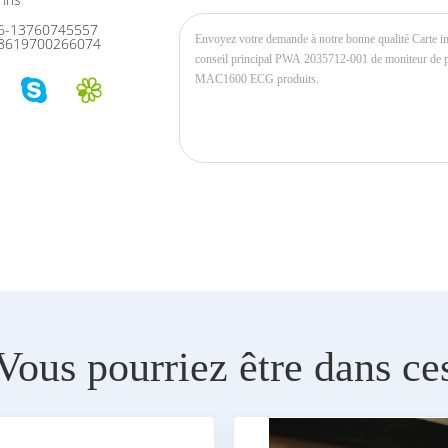
6-13760745557
8619700266074
Vous pourriez être dans ce