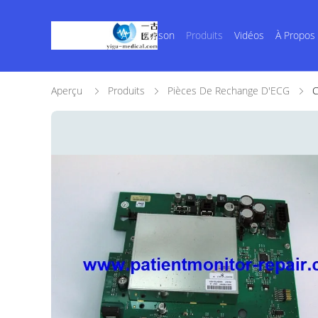
À La Maison
Produits
Vidéos
À Propos
Aperçu
Produits
Pièces De Rechange D'ECG
C