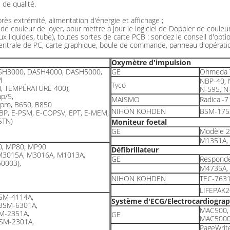
de qualité.
rès extrémité, alimentation d'énergie et affichage ;
de couleur de loyer, pour mettre à jour le logiciel de Doppler de couleur
taux liquides, tube), toutes sortes de carte PCB : sondez le conseil d'op
centrale de PC, carte graphique, boule de commande, panneau d'opération 
Oxymètre d'impulsion
SH3000, DASH4000, DASH5000,
GE
Ohmeda T
M
NBP-40, 
Tyco
N, TEMPÉRATURE 400),
N-595, N
p/5,
MAISMO
Radical-
 pro, B650, B850
NIHON KOHDEN
BSM-175
BP, E-PSM, E-COPSV, EPT, E-MEM,
STN)
Moniteur foetal
GE
Modèle 2
M1351A, 
0, MP80, MP90
Défibrillateur
M3015A, M3016A, M1013A,
GE
Responde
0003),
M4735A,
NIHON KOHDEN
TEC-763
LIFEPAK2
SM-4114A,
Système d'ECG/Electrocardiogra
BSM-6301A,
MAC500,
M-2351A,
GE
MAC5000,
SM-2301A,
PageWrite