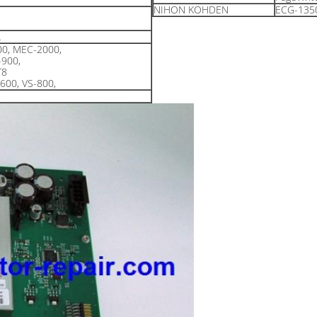
NIHON KOHDEN
ECG-135
L
0, MEC-2000,
-900,
T8
600, VS-800,