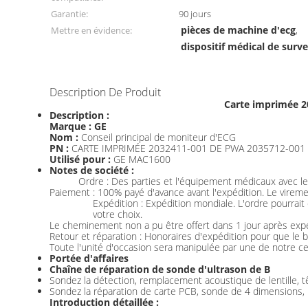
Garantie:
90 jours
pièces de machine d'ecg
Mettre en évidence:
,
dispositif médical de surve
Description De Produit
Carte imprimée 2
Description :
Marque : GE
Nom :
Conseil principal de moniteur d'ECG
PN :
CARTE IMPRIMÉE 2032411-001 DE PWA 2035712-001
Utilisé pour :
GE MAC1600
Notes de société :
Ordre : Des parties et l'équipement médicaux avec les
Paiement : 100% payé d'avance avant l'expédition. Le vireme
Expédition : Expédition mondiale. L'ordre pourrai
votre choix.
Le cheminement non a pu être offert dans 1 jour après expé
Retour et réparation : Honoraires d'expédition pour que le b
Toute l'unité d'occasion sera manipulée par une de notre cer
Portée d'affaires
Chaîne de réparation de sonde d'ultrason de B
Sondez la détection, remplacement acoustique de lentille, tê
Sondez la réparation de carte PCB, sonde de 4 dimensions,
Introduction détaillée :