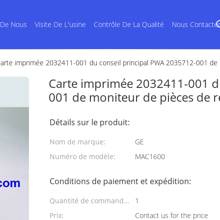
 De Nous
Visite De L'usine
Contrôle De La Qualité
Nous Contacte
arte imprimée 2032411-001 du conseil principal PWA 2035712-001 d
Carte imprimée 2032411-001 du
001 de moniteur de pièces de
Détails sur le produit:
Nom de marque:
GE
Numéro de modèle:
MAC1600
Conditions de paiement et expédition:
Quantité de commande
1
min:
Prix:
Contact us for the price