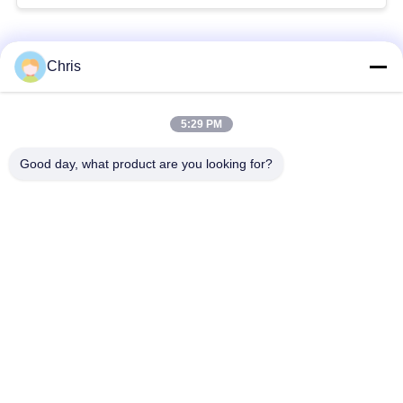
Catégories populaires
Tous
Chris
Réparation de
Réparation de module
5:29 PM
moniteur patient
de MMS
Good day, what product are you looking for?
Pièces de réparation
module de moniteur
de moniteur patient
patient
Pièces de machine
Pièces de rechange
de défibrillateur
d'ECG
Moniteur patient
Oxymètre utilisé
utilisé
d'impulsion