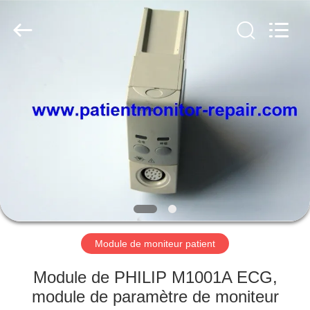
Guangzhou
YIGU
Medical
Equipment
Service
Co.,Ltd.
All
Rights
À
Reserved.
LA
MAISON
PRODUITS
VIDÉOS
À
Module de moniteur patient
PROPOS
Module de PHILIP M1001A ECG,
DE
module de paramètre de moniteur