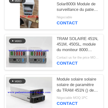
DEMANDEZ
Solar8000i Module de
UN DEVIS
surveillance du patient
TRAM 451N Module
Négociable
Tram-Rac 4A Module
CONTACT
NEWS
avec version
OxySmart
TRAM SOLAIRE 451N,
PLAN
451M, 450SL, module
DU
du moniteur 8000
patient de GE
SITE
Contact us for the price MOQ:1
CONTACT
PRIVACY
POLICY
Module solaire solaire
solaire de paramètre
du TRAM 451N () de
moniteur patient de GE
Négociable MOQ:1PC
8000 8000i 8000M
CONTACT