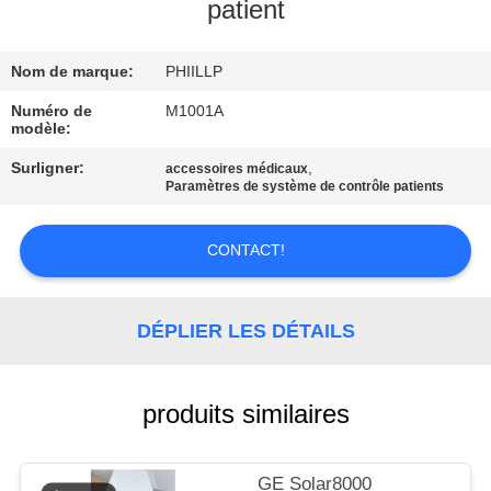
NOUS
patient
Nom de marque:
PHIILLP
VISITE
DE
Numéro de
M1001A
modèle:
L'USINE
Surligner:
,
accessoires médicaux
Paramètres de système de contrôle patients
CONTRÔLE
DE
CONTACT!
LA
QUALITÉ
DÉPLIER LES DÉTAILS
NOUS
produits similaires
CONTACTER
GE Solar8000