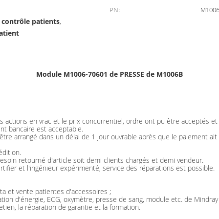
PN:
M1006
contrôle patients
,
atient
Module M1006-70601 de PRESSE de M1006B
 actions en vrac et le prix concurrentiel, ordre ont pu être acceptés e
nt bancaire est acceptable.
t être arrangé dans un délai de 1 jour ouvrable après que le paiement ai
dition.
esoin retourné d'article soit demi clients chargés et demi vendeur.
tifier et l'ingénieur expérimenté, service des réparations est possible.
a et vente patientes d'accessoires ;
ation d'énergie, ECG, oxymètre, presse de sang, module etc. de Mindray
tien, la réparation de garantie et la formation.