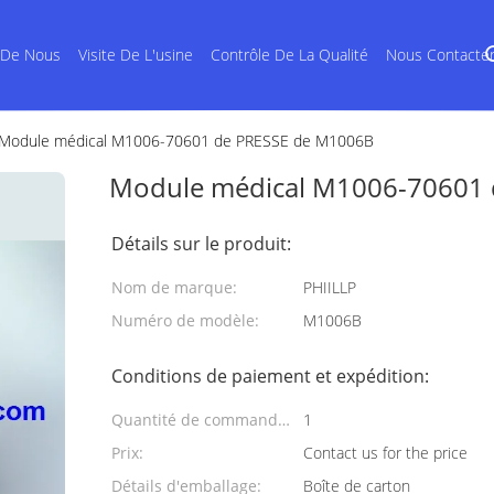
 De Nous
Visite De L'usine
Contrôle De La Qualité
Nous Contacte
Module médical M1006-70601 de PRESSE de M1006B
Module médical M1006-70601
Détails sur le produit:
Nom de marque:
PHIILLP
Numéro de modèle:
M1006B
Conditions de paiement et expédition:
Quantité de commande
1
min:
Prix:
Contact us for the price
Détails d'emballage:
Boîte de carton