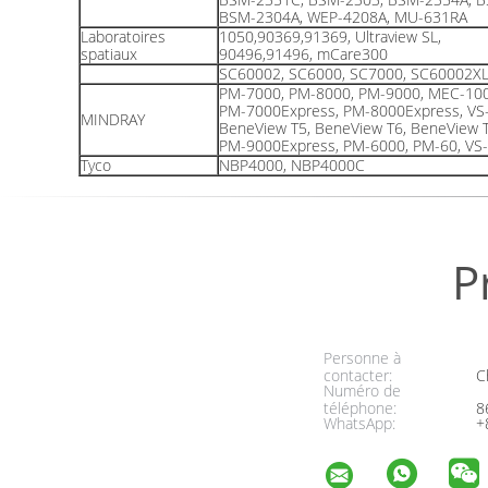
BSM-2304A, WEP-4208A, MU-631RA
Laboratoires
1050,90369,91369, Ultraview SL,
spatiaux
90496,91496, mCare300
SC60002, SC6000, SC7000, SC60002X
PM-7000, PM-8000, PM-9000, MEC-100
PM-7000Express, PM-8000Express, VS
MINDRAY
BeneView T5, BeneView T6, BeneView 
PM-9000Express, PM-6000, PM-60, VS-
Tyco
NBP4000, NBP4000C
P
Personne à
contacter:
Ch
Numéro de
téléphone:
8
WhatsApp:
+