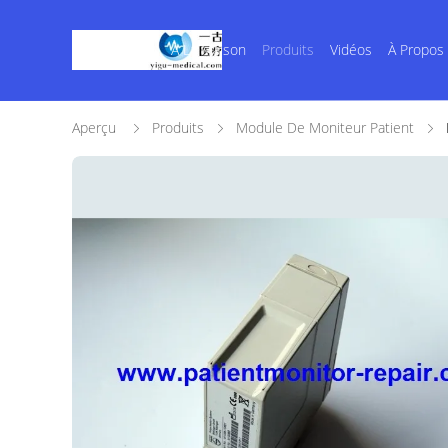
À La Maison
Produits
Vidéos
À Propos
Aperçu
Produits
Module De Moniteur Patient