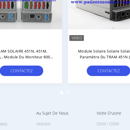
le D'alimentation D'énergie
L'hôpital Usine Le Module 
e La Référence 865122 De
30-80873, M51A-30-80900, 
elliVue MP2 PN M8023A De
30-80880 Du Moniteur MP
rque De Moniteur Patient
Mindray BeneView T5 T6 T8
CONTACTEZ
CONTACTEZ
Au Sujet De Nous
Visite D'usine
Histoire
OEM / ODM
 MMS