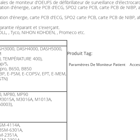
ales de moniteur d'OEUFS de défibrillateur de surveillance d'électroca
ation d'énergie, carte PCB d'ECG, SPO2 carte PCB, carte PCB de NIBP, af
tion d'énergie, carte PCB d'ECG, SPO2 carte PCB, carte PCB de NIBP, aff
 garantie réparant et s'exerçant.
 ZOLL, , Tyco, NIHON KOHDEN, , Promeco etc.
SH3000, DASH4000, DASH5000,
Produit Tag:
M
N, TEMPÉRATURE 400),
p/5,
Paramètres De Moniteur Patient
Acces
 pro, B650, B850
BP, E-PSM, E-COPSV, EPT, E-MEM,
STN)
0, MP80, MP90
M3015A, M3016A, M1013A,
0003),
SM-4114A,
BSM-6301A,
M-2351A,
SM-2301A,