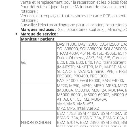
Vente et remplacement pour la réparation et les pièces foet
Pour détecter et juger la puce Mainboard de niveau, aliment
rotatoire ;
Vendant et remplaçant toutes sortes de carte PCB, alimenta
rotatoire ;
Surveillez l'électrocardiographe pour la location, l'entretien,
Marques incluses :
GE, , laboratoires spatiaux, , Mindray,
Marque de service :
Moniteur patient
DASH1800, DASH2000, DASH2500, DA
SOLAR8000, SOLAR8000i, SOLAR8000
(TRAM 400A, 451N, 451SL, 450SL, 851
Datex-Ohmeda, AS/3, S/4, S/5, Cardioca
GE
B20, B20i, B30, B40, FAO, transportent
(M-NESTR, M-NETPR, M.P., M-EST, M-NI
SL-CAIO, E-NSATX, E-miniC, PPE, E-PRE
PRO300, PRO400, PRO1000,
EAGLE1000, EAGLE3000, EAGLE4000,
MP20, MP30, MP40, MP50, MP60, MP7
(M3000A, M3001A, M3012A, M3014A, 
M3000-60001, M3000-60002, M3000-6
A1, A3, C1, C3, M2, M3046A,
VM4, VM6, VM8, VS3,
MP2, MP5, IntelliVue X2
BSM-1753, BSM-4102A, BSM-4104A, B
BSM-5135A, BSM-5136A, BSM-5106A, 
NIHON KOHDEN
BSM-6701A, BSM-2350, BSM-2351, BS
BSM-2351C, BSM-2303, BSM-2354A, B