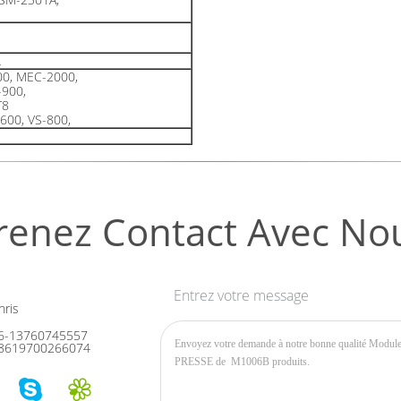
L
0, MEC-2000,
-900,
T8
600, VS-800,
renez Contact Avec No
Entrez votre message
ris
6-13760745557
8619700266074