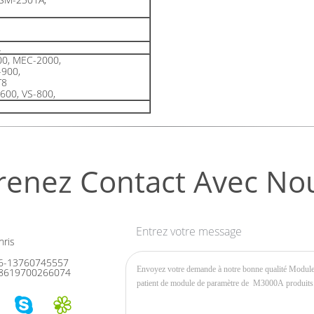
L
0, MEC-2000,
-900,
T8
600, VS-800,
renez Contact Avec No
Entrez votre message
ris
6-13760745557
8619700266074