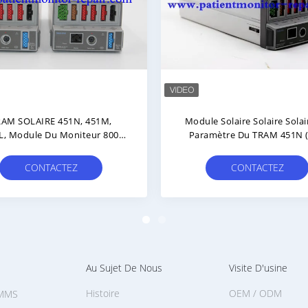
le D'alimentation D'énergie
L'hôpital Usine Le Module 
e La Référence 865122 De
30-80873, M51A-30-80900, 
elliVue MP2 PN M8023A De
30-80880 Du Moniteur MP
rque De Moniteur Patient
Mindray BeneView T5 T6 T8
CONTACTEZ
CONTACTEZ
Au Sujet De Nous
Visite D'usine
Histoire
OEM / ODM
 MMS