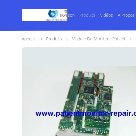
À La Maison
Produits
Vidéos
À Propos
Aperçu
Produits
Module De Moniteur Patient