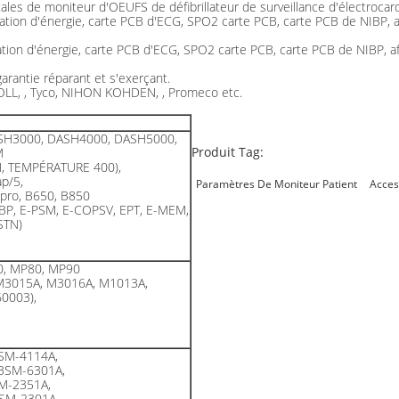
ales de moniteur d'OEUFS de défibrillateur de surveillance d'électroca
ation d'énergie, carte PCB d'ECG, SPO2 carte PCB, carte PCB de NIBP, af
tion d'énergie, carte PCB d'ECG, SPO2 carte PCB, carte PCB de NIBP, aff
 garantie réparant et s'exerçant.
 ZOLL, , Tyco, NIHON KOHDEN, , Promeco etc.
SH3000, DASH4000, DASH5000,
Produit Tag:
M
N, TEMPÉRATURE 400),
p/5,
Paramètres De Moniteur Patient
Acces
 pro, B650, B850
BP, E-PSM, E-COPSV, EPT, E-MEM,
STN)
0, MP80, MP90
M3015A, M3016A, M1013A,
0003),
SM-4114A,
BSM-6301A,
M-2351A,
SM-2301A,