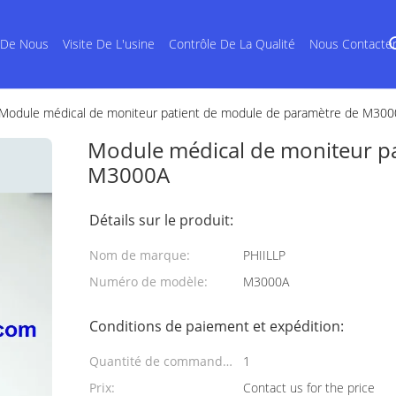
 De Nous
Visite De L'usine
Contrôle De La Qualité
Nous Contacte
Module médical de moniteur patient de module de paramètre de M30
Module médical de moniteur p
M3000A
Détails sur le produit:
Nom de marque:
PHIILLP
Numéro de modèle:
M3000A
Conditions de paiement et expédition:
Quantité de commande
1
min:
Prix:
Contact us for the price