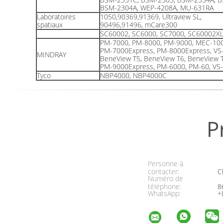
BSM-2304A, WEP-4208A, MU-631RA
Laboratoires
1050,90369,91369, Ultraview SL,
spatiaux
90496,91496, mCare300
SC60002, SC6000, SC7000, SC60002X
PM-7000, PM-8000, PM-9000, MEC-100
PM-7000Express, PM-8000Express, VS
MINDRAY
BeneView T5, BeneView T6, BeneView 
PM-9000Express, PM-6000, PM-60, VS-
Tyco
NBP4000, NBP4000C
P
Personne à
contacter:
Ch
Numéro de
téléphone:
8
WhatsApp:
+