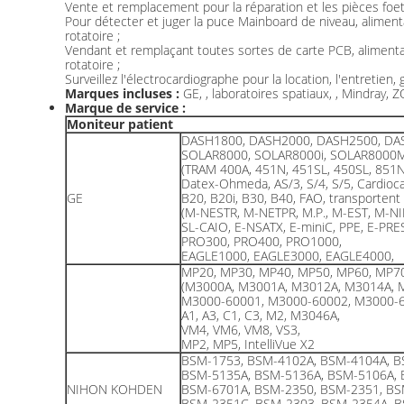
Vente et remplacement pour la réparation et les pièces foet
Pour détecter et juger la puce Mainboard de niveau, aliment
rotatoire ;
Vendant et remplaçant toutes sortes de carte PCB, alimenta
rotatoire ;
Surveillez l'électrocardiographe pour la location, l'entretien,
Marques incluses :
GE, , laboratoires spatiaux, , Mindray,
Marque de service :
Moniteur patient
DASH1800, DASH2000, DASH2500, DA
SOLAR8000, SOLAR8000i, SOLAR8000
(TRAM 400A, 451N, 451SL, 450SL, 851
Datex-Ohmeda, AS/3, S/4, S/5, Cardioca
GE
B20, B20i, B30, B40, FAO, transportent
(M-NESTR, M-NETPR, M.P., M-EST, M-NI
SL-CAIO, E-NSATX, E-miniC, PPE, E-PRE
PRO300, PRO400, PRO1000,
EAGLE1000, EAGLE3000, EAGLE4000,
MP20, MP30, MP40, MP50, MP60, MP7
(M3000A, M3001A, M3012A, M3014A, 
M3000-60001, M3000-60002, M3000-6
A1, A3, C1, C3, M2, M3046A,
VM4, VM6, VM8, VS3,
MP2, MP5, IntelliVue X2
BSM-1753, BSM-4102A, BSM-4104A, B
BSM-5135A, BSM-5136A, BSM-5106A, 
NIHON KOHDEN
BSM-6701A, BSM-2350, BSM-2351, BS
BSM-2351C, BSM-2303, BSM-2354A, B