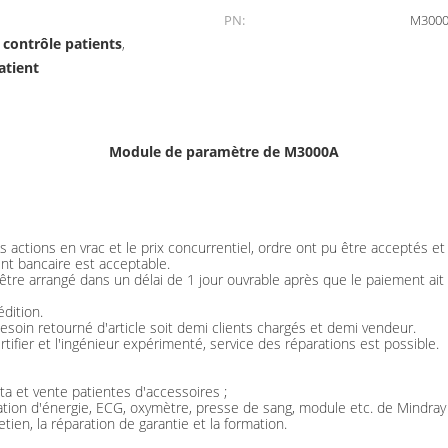
PN:
M300
contrôle patients
,
atient
Module de paramètre de M3000A
 actions en vrac et le prix concurrentiel, ordre ont pu être acceptés e
nt bancaire est acceptable.
t être arrangé dans un délai de 1 jour ouvrable après que le paiement ai
dition.
esoin retourné d'article soit demi clients chargés et demi vendeur.
tifier et l'ingénieur expérimenté, service des réparations est possible.
a et vente patientes d'accessoires ;
ation d'énergie, ECG, oxymètre, presse de sang, module etc. de Mindray
tien, la réparation de garantie et la formation.