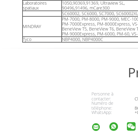
Laboratoires
1050,90369,91369, Ultraview SL,
spatiaux
90496,91496, mCare300
SC60002, SC6000, SC7000, SC60002X
PM-7000, PM-8000, PM-9000, MEC-100
PM-7000Express, PM-8000Express, VS
MINDRAY
BeneView T5, BeneView T6, BeneView 
PM-9000Express, PM-6000, PM-60, VS-
Tyco
NBP4000, NBP4000C
P
Personne à
contacter:
Ch
Numéro de
téléphone:
8
WhatsApp:
+