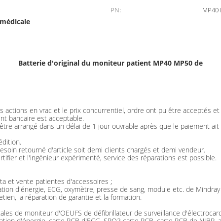
PN:
MP40
 médicale
Batterie d'original du moniteur patient MP40 MP50 de
 actions en vrac et le prix concurrentiel, ordre ont pu être acceptés e
nt bancaire est acceptable.
t être arrangé dans un délai de 1 jour ouvrable après que le paiement ai
dition.
esoin retourné d'article soit demi clients chargés et demi vendeur.
tifier et l'ingénieur expérimenté, service des réparations est possible.
a et vente patientes d'accessoires ;
ation d'énergie, ECG, oxymètre, presse de sang, module etc. de Mindray
tien, la réparation de garantie et la formation.
ales de moniteur d'OEUFS de défibrillateur de surveillance d'électroca
ation d'énergie, carte PCB d'ECG, SPO2 carte PCB, carte PCB de NIBP, af