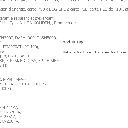
tion d'énergie, carte PCB d'ECG, SPO2 carte PCB, carte PCB de NIBP, aff
 garantie réparant et s'exerçant.
 ZOLL, , Tyco, NIHON KOHDEN, , Promeco etc.
SH3000, DASH4000, DASH5000,
Produit Tag:
M
N, TEMPÉRATURE 400),
p/5,
Batterie Médicale
Batteries Médicales
 pro, B650, B850
BP, E-PSM, E-COPSV, EPT, E-MEM,
STN)
0, MP80, MP90
M3015A, M3016A, M1013A,
0003),
SM-4114A,
BSM-6301A,
M-2351A,
SM-2301A,