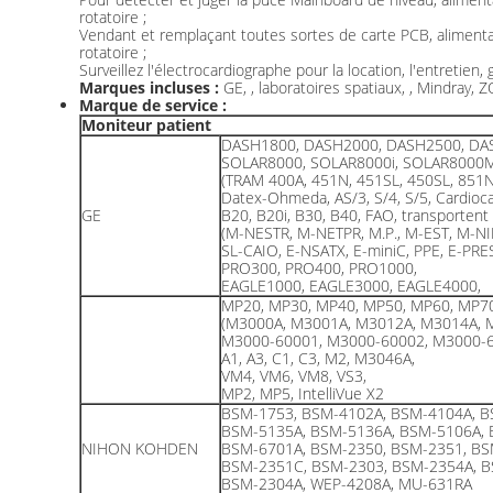
rotatoire ;
Vendant et remplaçant toutes sortes de carte PCB, alimenta
rotatoire ;
Surveillez l'électrocardiographe pour la location, l'entretien,
Marques incluses :
GE, , laboratoires spatiaux, , Mindray,
Marque de service :
Moniteur patient
DASH1800, DASH2000, DASH2500, DA
SOLAR8000, SOLAR8000i, SOLAR8000
(TRAM 400A, 451N, 451SL, 450SL, 851
Datex-Ohmeda, AS/3, S/4, S/5, Cardioca
GE
B20, B20i, B30, B40, FAO, transportent
(M-NESTR, M-NETPR, M.P., M-EST, M-NI
SL-CAIO, E-NSATX, E-miniC, PPE, E-PRE
PRO300, PRO400, PRO1000,
EAGLE1000, EAGLE3000, EAGLE4000,
MP20, MP30, MP40, MP50, MP60, MP7
(M3000A, M3001A, M3012A, M3014A, 
M3000-60001, M3000-60002, M3000-6
A1, A3, C1, C3, M2, M3046A,
VM4, VM6, VM8, VS3,
MP2, MP5, IntelliVue X2
BSM-1753, BSM-4102A, BSM-4104A, B
BSM-5135A, BSM-5136A, BSM-5106A, 
NIHON KOHDEN
BSM-6701A, BSM-2350, BSM-2351, BS
BSM-2351C, BSM-2303, BSM-2354A, B
BSM-2304A, WEP-4208A, MU-631RA