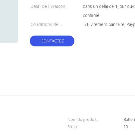
Délai de livraison:
dans un délai de 1 jour ouv
confirmé
Conditions de
T/T, virement bancaire, Payp
paiement:
CONTACTEZ
Nom du produit:
Batter
Stock:
10