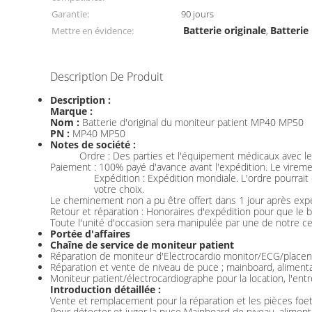
Garantie:
90 jours
Batterie originale
Batterie
Mettre en évidence:
,
Description De Produit
Description :
Marque :
Nom :
Batterie d'original du moniteur patient MP40 MP50
PN :
MP40 MP50
Notes de société :
Ordre : Des parties et l'équipement médicaux avec les
Paiement : 100% payé d'avance avant l'expédition. Le vireme
Expédition : Expédition mondiale. L'ordre pourrai
votre choix.
Le cheminement non a pu être offert dans 1 jour après expé
Retour et réparation : Honoraires d'expédition pour que le b
Toute l'unité d'occasion sera manipulée par une de notre cer
Portée d'affaires
Chaîne de service de moniteur patient
Réparation de moniteur d'Electrocardio monitor/ECG/placent
Réparation et vente de niveau de puce ; mainboard, aliment
Moniteur patient/électrocardiographe pour la location, l'entre
Introduction détaillée :
Vente et remplacement pour la réparation et les pièces foet
Pour détecter et juger la puce Mainboard de niveau, aliment