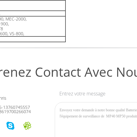
L
0, MEC-2000,
-900,
T8
600, VS-800,
renez Contact Avec No
Entrez votre message
ris
6-13760745557
8619700266074