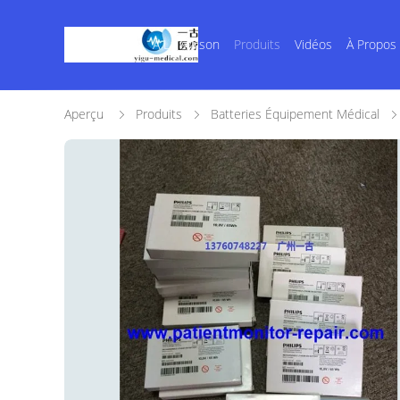
À La Maison
Produits
Vidéos
À Propos
Aperçu
Produits
Batteries Équipement Médical