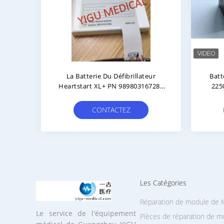
ient
Batterie De Moniteur MP2 X2
Batte
 MAh
Compatible OEM Avec 90 Jours De
Haut
ie
Garantie En Bon État
Le 
liVue
CONTACTEZ
Les Catégories
Réparation de module de
Le service de l'équipement
Pièces de réparation de mo