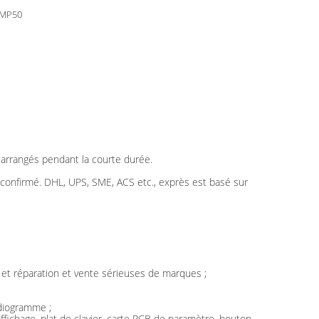
 MP50
t arrangés pendant la courte durée.
t confirmé. DHL, UPS, SME, ACS etc., exprès est basé sur
 et réparation et vente sérieuses de marques ;
rdiogramme ;
fichage, plat de clavier, carte PCB de paramètre, bouton