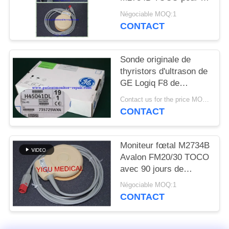
DEMANDEZ
matériel médical partie
Négociable MOQ:1
UN DEVIS
l'état d'Excellet
CONTACT
NEWS
Sonde originale de
thyristors d'ultrason de
GE Logiq F8 de
PLAN
matériel médical
Contact us for the price MOQ:1
DU
d'hôpital
CONTACT
SITE
Moniteur fœtal M2734B
PRIVACY
Avalon FM20/30 TOCO
POLICY
avec 90 jours de
garantie
Négociable MOQ:1
CONTACT