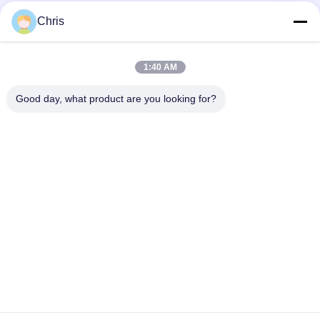
Catégories populaires
Tous
Chris
Réparation de
Réparation de module
1:40 AM
moniteur patient
de MMS
Good day, what product are you looking for?
Pièces de réparation
module de moniteur
de moniteur patient
patient
Pièces de machine
Pièces de rechange
de défibrillateur
d'ECG
Moniteur patient
Oxymètre utilisé
utilisé
d'impulsion