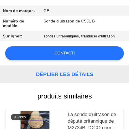
NOUS
Nom de marque:
GE
VISITE
Numéro de
Sonde d'ultrason de C551 B
modèle:
DE
Surligner:
,
sondes ultrasoniques
tranducer d'ultrason
L'USINE
CONTACT!
CONTRÔLE
DE
DÉPLIER LES DÉTAILS
LA
QUALITÉ
produits similaires
NOUS
CONTACTER
La sonde d'ultrason de
député britannique de
M2734B TOCO pour le