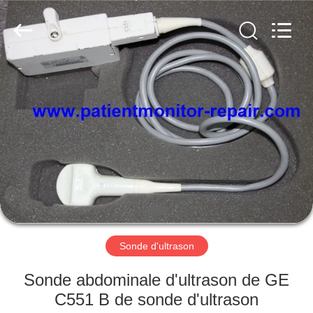
Guangzhou
YIGU
Medical
Equipment
Service
Co.,Ltd.
All
Rights
À
Reserved.
LA
MAISON
PRODUITS
VIDÉOS
À
Sonde d'ultrason
PROPOS
Sonde abdominale d'ultrason de GE
DE
C551 B de sonde d'ultrason