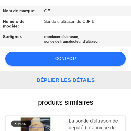
NOUS
Nom de marque:
GE
VISITE
Numéro de
Sonde d'ultrason de CBF B
modèle:
DE
Surligner:
,
tranducer d'ultrason
L'USINE
sonde de transducteur d'ultrason
CONTRÔLE
CONTACT!
DE
LA
DÉPLIER LES DÉTAILS
QUALITÉ
produits similaires
NOUS
CONTACTER
La sonde d'ultrason de
député britannique de