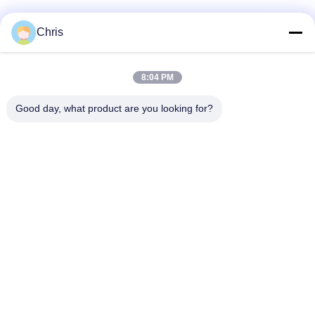
Catégories populaires
Tous
Chris
Réparation de
Réparation de module
8:04 PM
moniteur patient
de MMS
Good day, what product are you looking for?
Pièces de réparation
module de moniteur
de moniteur patient
patient
Pièces de machine
Pièces de rechange
de défibrillateur
d'ECG
Moniteur patient
Oxymètre utilisé
utilisé
d'impulsion