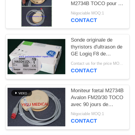
DEMANDEZ
M2734B TOCO pour le
matériel médical partie
UN DEVIS
Négociable MOQ:1
l'état d'Excellet
CONTACT
NEWS
Sonde originale de
thyristors d'ultrason de
PLAN
GE Logiq F8 de
DU
matériel médical
Contact us for the price MOQ:1
d'hôpital
SITE
CONTACT
PRIVACY
Moniteur fœtal M2734B
Avalon FM20/30 TOCO
POLICY
avec 90 jours de
garantie
Négociable MOQ:1
CONTACT