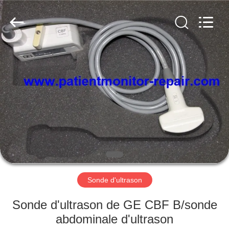
Guangzhou
YIGU
Medical
Equipment
Service
Co.,Ltd.
All
Rights
À
Reserved.
LA
MAISON
PRODUITS
VIDÉOS
À
Sonde d'ultrason
PROPOS
Sonde d'ultrason de GE CBF B/sonde
DE
abdominale d'ultrason