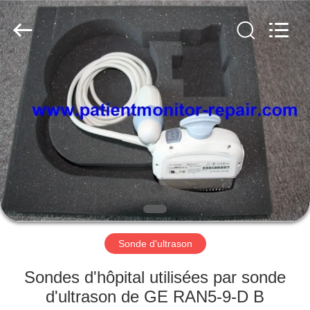
Guangzhou
YIGU
Medical
Equipment
Service
Co.,Ltd.
All
Rights
À
Reserved.
LA
MAISON
PRODUITS
VIDÉOS
À
Sonde d'ultrason
PROPOS
Sondes d'hôpital utilisées par sonde
DE
d'ultrason de GE RAN5-9-D B