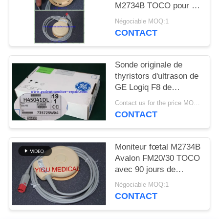
DEMANDEZ
M2734B TOCO pour le
matériel médical partie
UN DEVIS
Négociable MOQ:1
l'état d'Excellet
CONTACT
NEWS
Sonde originale de
thyristors d'ultrason de
PLAN
GE Logiq F8 de
DU
matériel médical
Contact us for the price MOQ:1
d'hôpital
SITE
CONTACT
PRIVACY
Moniteur fœtal M2734B
Avalon FM20/30 TOCO
POLICY
avec 90 jours de
garantie
Négociable MOQ:1
CONTACT