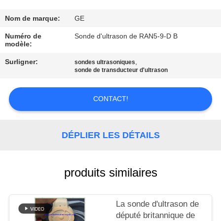
NOUS
Nom de marque:
GE
VISITE
Numéro de
Sonde d'ultrason de RAN5-9-D B
modèle:
DE
Surligner:
,
sondes ultrasoniques
L'USINE
sonde de transducteur d'ultrason
CONTRÔLE
CONTACT!
DE
LA
DÉPLIER LES DÉTAILS
QUALITÉ
produits similaires
NOUS
CONTACTER
La sonde d'ultrason de
député britannique de