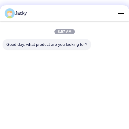
Catégories populaires
Tous
Jacky
Réparation de
Réparation de module
8:57 AM
moniteur patient
de MMS
Good day, what product are you looking for?
Pièces de réparation
module de moniteur
de moniteur patient
patient
Pièces de machine
Pièces de rechange
de défibrillateur
d'ECG
Moniteur patient
Oxymètre utilisé
utilisé
d'impulsion