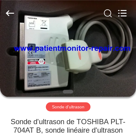
Guangzhou
YIGU
Medical
Equipment
Service
Co.,Ltd.
All
Rights
À
Reserved.
LA
MAISON
PRODUITS
VIDÉOS
À
Sonde d'ultrason
PROPOS
Sonde d'ultrason de TOSHIBA PLT-
DE
704AT B, sonde linéaire d'ultrason