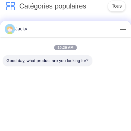
Catégories populaires
Tous
Réparation de
Réparation de module
Jacky
moniteur patient
de MMS
10:26 AM
Pièces de réparation
module de moniteur
de moniteur patient
patient
Good day, what product are you looking for?
Pièces de machine
Pièces de rechange
de défibrillateur
d'ECG
Moniteur patient
Oxymètre utilisé
utilisé
d'impulsion