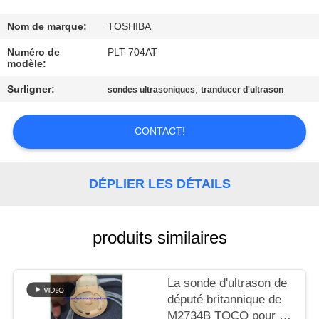
NOUS
Nom de marque:
TOSHIBA
VISITE
Numéro de
PLT-704AT
modèle:
DE
Surligner:
,
sondes ultrasoniques
tranducer d'ultrason
L'USINE
CONTACT!
CONTRÔLE
DE
DÉPLIER LES DÉTAILS
LA
QUALITÉ
produits similaires
NOUS
CONTACTER
La sonde d'ultrason de
député britannique de
M2734B TOCO pour le