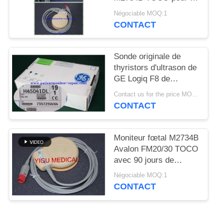
DEMANDEZ
matériel médical partie
Négociable MOQ:1
UN DEVIS
l'état d'Excellet
CONTACT
NEWS
Sonde originale de
thyristors d'ultrason de
GE Logiq F8 de
PLAN
matériel médical
Contact us for the price MOQ:1
DU
d'hôpital
CONTACT
SITE
Moniteur fœtal M2734B
PRIVACY
Avalon FM20/30 TOCO
POLICY
avec 90 jours de
garantie
Négociable MOQ:1
CONTACT