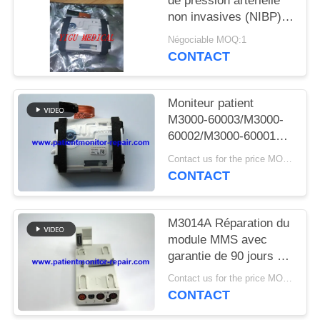
de pression artérielle
DEMANDEZ
non invasives (NIBP)
UN DEVIS
Module NIBP pour
Négociable MOQ:1
IntelliVue MP2/X2
CONTACT
/MP20 /MP30/ MP50/
NEWS
MP70
Moniteur patient
PLAN
M3000-60003/M3000-
60002/M3000-60001
DU
Module PAI M3001A
Contact us for the price MOQ:1
SITE
Module ECG PNI
CONTACT
SPO2 Dépannage
maintenance
PRIVACY
M3014A Réparation du
POLICY
module MMS avec
garantie de 90 jours et
10 stocks disponibles
Contact us for the price MOQ:1
pour la réparation du
CONTACT
module de surveillance