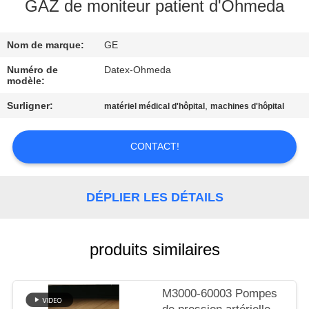
NOUS
GAZ de moniteur patient d'Ohmeda
Nom de marque:
GE
VISITE
DE
Numéro de
Datex-Ohmeda
modèle:
L'USINE
Surligner:
,
matériel médical d'hôpital
machines d'hôpital
CONTRÔLE
CONTACT!
DE
LA
DÉPLIER LES DÉTAILS
QUALITÉ
produits similaires
NOUS
CONTACTER
M3000-60003 Pompes