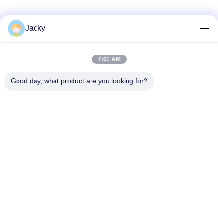
du patient
Catégories populaires
Tous
Jacky
Réparation de
Réparation de module
7:03 AM
moniteur patient
de MMS
Good day, what product are you looking for?
Pièces de réparation
module de moniteur
de moniteur patient
patient
Pièces de machine
Pièces de rechange
de défibrillateur
d'ECG
Moniteur patient
Oxymètre utilisé
utilisé
d'impulsion