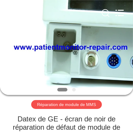
Guangzhou
YIGU
Medical
Equipment
Service
Co.,Ltd.
All
Rights
À
Reserved.
LA
MAISON
PRODUITS
VIDÉOS
À
Réparation de module de MMS
PROPOS
Datex de GE - écran de noir de
DE
réparation de défaut de module de