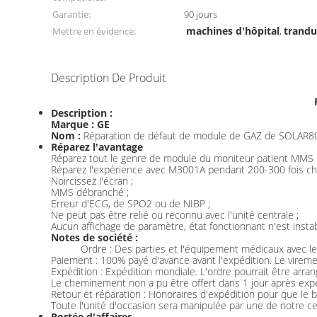
Garantie:
90 jours
machines d'hôpital
trandu
Mettre en évidence:
,
Description De Produit
Description :
Marque : GE
Nom :
Réparation de défaut de module de GAZ de SOLAR
Réparez l'avantage
Réparez tout le genre de module du moniteur patient MMS
Réparez l'expérience avec M3001A pendant 200-300 fois 
Noircissez l'écran ;
MMS débranché ;
Erreur d'ECG, de SPO2 ou de NIBP ;
Ne peut pas être relié ou reconnu avec l'unité centrale ;
Aucun affichage de paramètre, état fonctionnant n'est instab
Notes de société :
Ordre : Des parties et l'équipement médicaux avec les
Paiement : 100% payé d'avance avant l'expédition. Le vireme
Expédition : Expédition mondiale. L'ordre pourrait être arra
Le cheminement non a pu être offert dans 1 jour après expé
Retour et réparation : Honoraires d'expédition pour que le b
Toute l'unité d'occasion sera manipulée par une de notre cer
Portée d'affaires