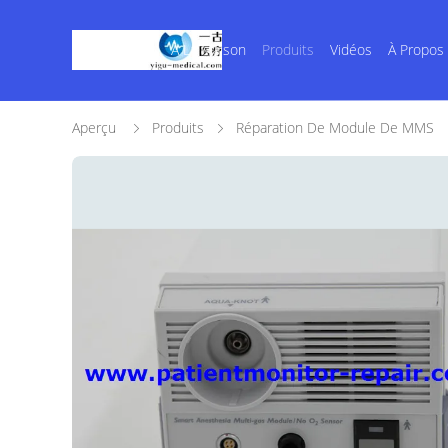
À La Maison
Produits
Vidéos
À Propos
Aperçu
Produits
Réparation De Module De MMS