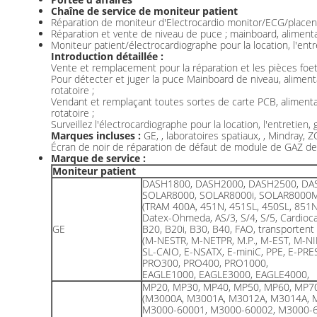
Chaîne de service de moniteur patient
Réparation de moniteur d'Electrocardio monitor/ECG/placent
Réparation et vente de niveau de puce ; mainboard, aliment
Moniteur patient/électrocardiographe pour la location, l'entre
Introduction détaillée :
Vente et remplacement pour la réparation et les pièces foet
Pour détecter et juger la puce Mainboard de niveau, aliment
rotatoire ;
Vendant et remplaçant toutes sortes de carte PCB, alimenta
rotatoire ;
Surveillez l'électrocardiographe pour la location, l'entretien,
Marques incluses :
GE, , laboratoires spatiaux, , Mindray,
Écran de noir de réparation de défaut de module de GAZ
Marque de service :
Moniteur patient
DASH1800, DASH2000, DASH2500, DA
SOLAR8000, SOLAR8000i, SOLAR8000
(TRAM 400A, 451N, 451SL, 450SL, 851
Datex-Ohmeda, AS/3, S/4, S/5, Cardioca
GE
B20, B20i, B30, B40, FAO, transportent
(M-NESTR, M-NETPR, M.P., M-EST, M-NI
SL-CAIO, E-NSATX, E-miniC, PPE, E-PRE
PRO300, PRO400, PRO1000,
EAGLE1000, EAGLE3000, EAGLE4000,
MP20, MP30, MP40, MP50, MP60, MP7
(M3000A, M3001A, M3012A, M3014A, 
M3000-60001, M3000-60002, M3000-6