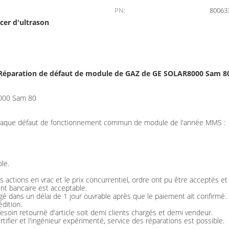
PN:
80063
cer d'ultrason
Réparation de défaut de module de GAZ de GE SOLAR8000 Sam 8
8000 Sam 80
chaque défaut de fonctionnement commun de module de l'année MMS :
le.
 actions en vrac et le prix concurrentiel, ordre ont pu être acceptés e
nt bancaire est acceptable.
ngé dans un délai de 1 jour ouvrable après que le paiement ait confirmé.
dition.
esoin retourné d'article soit demi clients chargés et demi vendeur.
tifier et l'ingénieur expérimenté, service des réparations est possible.