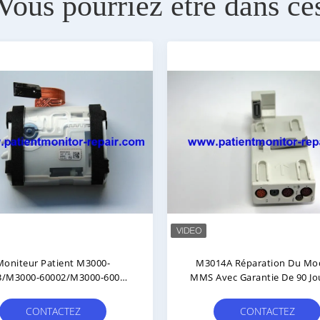
Vous pourriez être dans ce
ration De La Carte Mère Du
Module De Surveillance 
odule MMS M3001A Avec
Patient M3000-60003 Pompe
ration Au Niveau De La Puce
Avec 90 Jours De Garantie
 Garantie De 90 Jours Pour
Excellent État D'utilisati
CONTACTEZ
CONTACTEZ