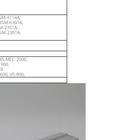
SM-4114A,
BSM-6301A,
M-2351A,
SM-2301A,
L
0, MEC-2000,
-900,
T8
600, VS-800,