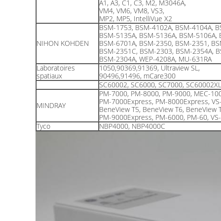
A1, A3, C1, C3, M2, M3046A,
VM4, VM6, VM8, VS3,
MP2, MP5, IntelliVue X2
BSM-1753, BSM-4102A, BSM-4104A, B
BSM-5135A, BSM-5136A, BSM-5106A, 
NIHON KOHDEN
BSM-6701A, BSM-2350, BSM-2351, BS
BSM-2351C, BSM-2303, BSM-2354A, B
BSM-2304A, WEP-4208A, MU-631RA
Laboratoires
1050,90369,91369, Ultraview SL,
spatiaux
90496,91496, mCare300
SC60002, SC6000, SC7000, SC60002X
PM-7000, PM-8000, PM-9000, MEC-100
PM-7000Express, PM-8000Express, VS
MINDRAY
BeneView T5, BeneView T6, BeneView 
PM-9000Express, PM-6000, PM-60, VS-
Tyco
NBP4000, NBP4000C