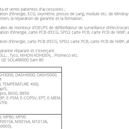
a et vente patientes d'accessoires ;
ation d'énergie, ECG, oxymètre, presse de sang, module etc. de Mindray
tien, la réparation de garantie et la formation.
ales de moniteur d'OEUFS de défibrillateur de surveillance d'électroca
ation d'énergie, carte PCB d'ECG, SPO2 carte PCB, carte PCB de NIBP, af
tion d'énergie, carte PCB d'ECG, SPO2 carte PCB, carte PCB de NIBP, aff
 garantie réparant et s'exerçant.
 ZOLL, , Tyco, NIHON KOHDEN, , Promeco etc.
 de GE SOLAR8000 Sam 80
SH3000, DASH4000, DASH5000,
M
N, TEMPÉRATURE 400),
p/5,
 pro, B650, B850
BP, E-PSM, E-COPSV, EPT, E-MEM,
STN)
0, MP80, MP90
M3015A, M3016A, M1013A,
0003),