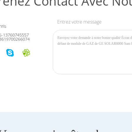
renez Contact Avec No
Entrez votre message
ris
6-13760745557
8619700266074