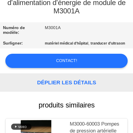
NOUS
d'alimentation d'énergie de module de
M3001A
VISITE
Numéro de
M3001A
DE
modèle:
L'USINE
Surligner:
,
matériel médical d'hôpital
tranducer d'ultrason
CONTRÔLE
CONTACT!
DE
LA
DÉPLIER LES DÉTAILS
QUALITÉ
produits similaires
NOUS
CONTACTER
M3000-60003 Pompes
de pression artérielle