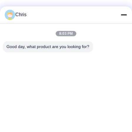
Catégories populaires
Tous
Chris
Réparation de
Réparation de module
8:03 PM
moniteur patient
de MMS
Good day, what product are you looking for?
Pièces de réparation
module de moniteur
de moniteur patient
patient
Pièces de machine
Pièces de rechange
de défibrillateur
d'ECG
Moniteur patient
Oxymètre utilisé
utilisé
d'impulsion