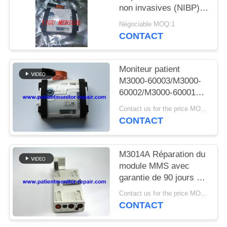
DEMANDEZ
non invasives (NIBP)
Module NIBP pour
UN DEVIS
Négociable MOQ:1
IntelliVue MP2/X2
CONTACT
/MP20 /MP30/ MP50/
NEWS
MP70
Moniteur patient
M3000-60003/M3000-
PLAN
60002/M3000-60001
DU
Module PAI M3001A
Contact us for the price MOQ:1
Module ECG PNI
SITE
CONTACT
SPO2 Dépannage
maintenance
PRIVACY
M3014A Réparation du
POLICY
module MMS avec
garantie de 90 jours et
10 stocks disponibles
Contact us for the price MOQ:1
pour la réparation du
CONTACT
module de surveillance
du patient