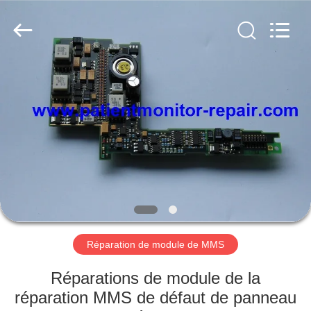
Guangzhou
YIGU
Medical
Equipment
Service
Co.,Ltd.
All
Rights
À
Reserved.
LA
MAISON
PRODUITS
VIDÉOS
À
Réparation de module de MMS
PROPOS
Réparations de module de la
DE
réparation MMS de défaut de panneau