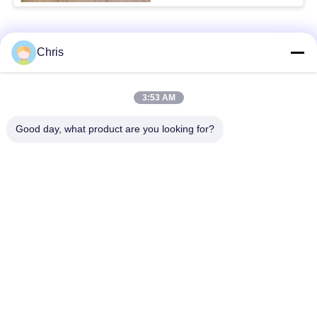
Catégories populaires
Tous
Chris
Réparation de
Réparation de module
3:53 AM
moniteur patient
de MMS
Good day, what product are you looking for?
Pièces de réparation
module de moniteur
de moniteur patient
patient
Pièces de machine
Pièces de rechange
de défibrillateur
d'ECG
Moniteur patient
Oxymètre utilisé
utilisé
d'impulsion