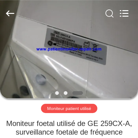
Guangzhou
YIGU
Medical
Equipment
Service
Co.,Ltd.
All
Rights
À
Reserved.
LA
MAISON
PRODUITS
VIDÉOS
À
Moniteur patient utilisé
PROPOS
Moniteur foetal utilisé de GE 259CX-A,
DE
surveillance foetale de fréquence