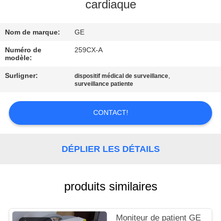
NOUS
cardiaque
Nom de marque:
GE
VISITE
DE
Numéro de
259CX-A
modèle:
L'USINE
Surligner:
,
dispositif médical de surveillance
surveillance patiente
CONTRÔLE
DE
CONTACT!
LA
QUALITÉ
DÉPLIER LES DÉTAILS
NOUS
produits similaires
CONTACTER
Moniteur de patient GE