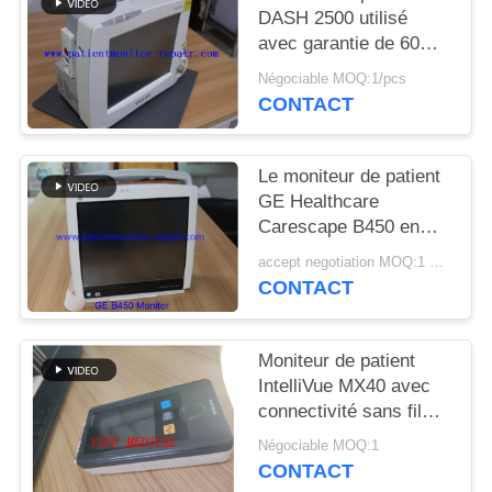
DEMANDEZ
DASH 2500 utilisé
UN DEVIS
avec garantie de 60
jours et modèle DASH
Négociable MOQ:1/pcs
2500 pour la
CONTACT
NEWS
surveillance médicale
Le moniteur de patient
PLAN
GE Healthcare
DU
Carescape B450 en
excellent état avec 90
SITE
accept negotiation MOQ:1 UNITÉ
jours de garantie et
CONTACT
entièrement rénové
PRIVACY
POLICY
Moniteur de patient
IntelliVue MX40 avec
connectivité sans fil
2,4 GHz pour la
Négociable MOQ:1
surveillance SPO2 et
CONTACT
ECG