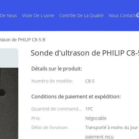
 De Nous
Visite De L'usine
Contrôle De La Qualité
Nous Contacte
trason de PHILIP C8-5 B
Sonde d'ultrason de PHILIP C8-
Détails sur le produit:
Numéro de modèle:
C8-5
Conditions de paiement et expédition:
Quantité de commande
1PC
min:
Prix:
Négociable
Délai de livraison:
Transporté à moins du jour 
paiement reçu