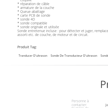
* réparation de câble
* armature de la couche
* Queue-abattage
* carte PCB de sonde
* sonde 4D
* sonde compatible
* sonde originale et utilisée
Sonde entretenue incluse : pour détecter et juger, remplacent e
assorti etc. de couche, de moteur et de circuit.
Produit Tag:
Tranducer D'ultrason
Sonde De Transducteur D'ultrason
Sonde
P
Personne à
contacter:
Ja