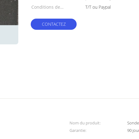
Conditions de
T/T ou Paypal
paiement:
CONTACTEZ
Nom du produit:
Sonde 
Garantie:
90 jou