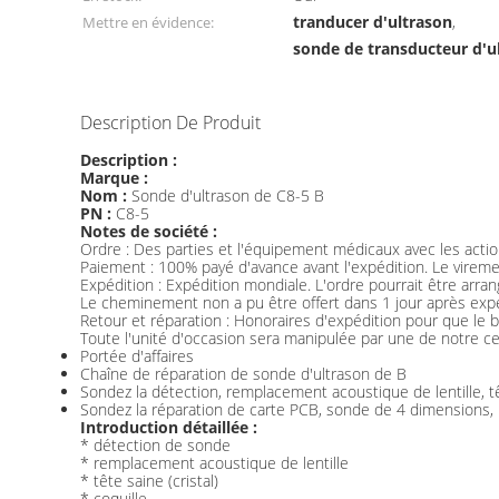
tranducer d'ultrason
Mettre en évidence:
,
sonde de transducteur d'u
Description De Produit
Description :
Marque :
Nom :
Sonde d'ultrason de C8-5 B
PN :
C8-5
Notes de société :
Ordre : Des parties et l'équipement médicaux avec les action
Paiement : 100% payé d'avance avant l'expédition. Le vireme
Expédition : Expédition mondiale. L'ordre pourrait être arra
Le cheminement non a pu être offert dans 1 jour après expé
Retour et réparation : Honoraires d'expédition pour que le b
Toute l'unité d'occasion sera manipulée par une de notre cer
Portée d'affaires
Chaîne de réparation de sonde d'ultrason de B
Sondez la détection, remplacement acoustique de lentille, tê
Sondez la réparation de carte PCB, sonde de 4 dimensions,
Introduction détaillée :
* détection de sonde
* remplacement acoustique de lentille
* tête saine (cristal)
* coquille