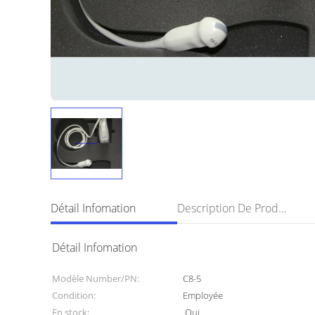
Détail Infomation
Description De Produit
Détail Infomation
Modèle Number/PN:
C8-5
Condition:
Employée
En stock:
Oui