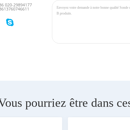
86 020-29894177
8613760746611
Vous pourriez être dans ce