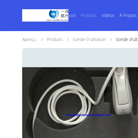
À La Maison
Produits
Vidéos
À Propos
Aperçu
Produits
Sonde D'ultrason
Sonde d'ul