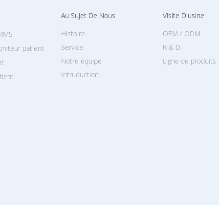
Au Sujet De Nous
Visite D'usine
Histoire
OEM / ODM
 MMS
Service
R & D
niteur patient
Notre équipe
Ligne de produits
nt
Intruduction
tient