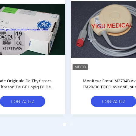
Sonde Foetale TOCO Original
M2734B Sonde À Ultraso
ultrason Du Moniteur M2734B
MP Sonde De Contraction 
De HR MRX
FM20 FM30 Moniteur F
CONTACTEZ
CONTACTEZ