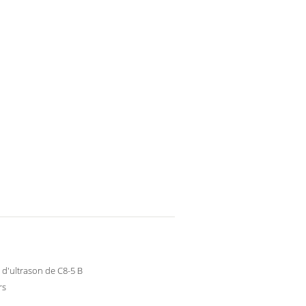
d'ultrason de C8-5 B
rs