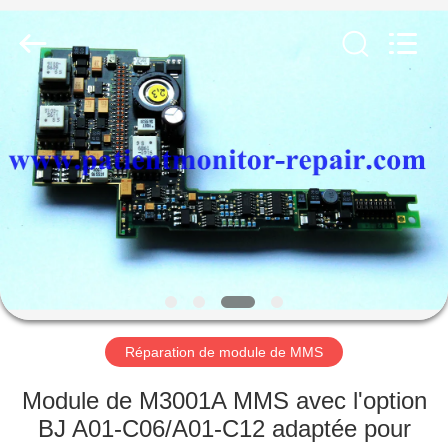
Guangzhou
YIGU
Medical
Equipment
Service
Co.,Ltd.
All
Rights
À
Reserved.
LA
MAISON
PRODUITS
VIDÉOS
À
Réparation de module de MMS
PROPOS
Module de M3001A MMS avec l'option
DE
BJ A01-C06/A01-C12 adaptée pour