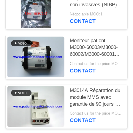
DEMANDEZ
non invasives (NIBP)
Module NIBP pour
UN DEVIS
Négociable MOQ:1
IntelliVue MP2/X2
CONTACT
/MP20 /MP30/ MP50/
NEWS
MP70
Moniteur patient
M3000-60003/M3000-
PLAN
60002/M3000-60001
DU
Module PAI M3001A
Contact us for the price MOQ:1
Module ECG PNI
SITE
CONTACT
SPO2 Dépannage
maintenance
PRIVACY
M3014A Réparation du
POLICY
module MMS avec
garantie de 90 jours et
10 stocks disponibles
Contact us for the price MOQ:1
pour la réparation du
CONTACT
module de surveillance
du patient