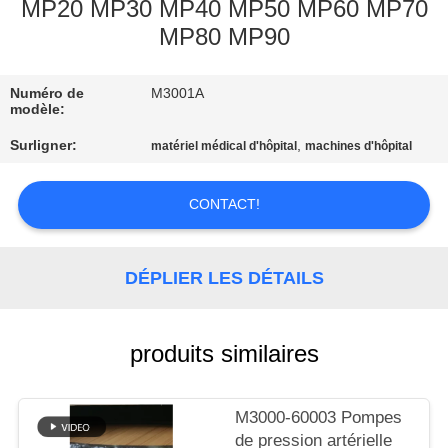
NOUS
MP20 MP30 MP40 MP50 MP60 MP70
MP80 MP90
VISITE
Numéro de
M3001A
DE
modèle:
L'USINE
Surligner:
,
matériel médical d'hôpital
machines d'hôpital
CONTRÔLE
CONTACT!
DE
LA
DÉPLIER LES DÉTAILS
QUALITÉ
produits similaires
NOUS
CONTACTER
M3000-60003 Pompes
de pression artérielle