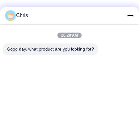
Catégories populaires
Tous
Chris
Réparation de
Réparation de module
10:28 AM
moniteur patient
de MMS
Good day, what product are you looking for?
Pièces de réparation
module de moniteur
de moniteur patient
patient
Pièces de machine
Pièces de rechange
de défibrillateur
d'ECG
Moniteur patient
Oxymètre utilisé
utilisé
d'impulsion