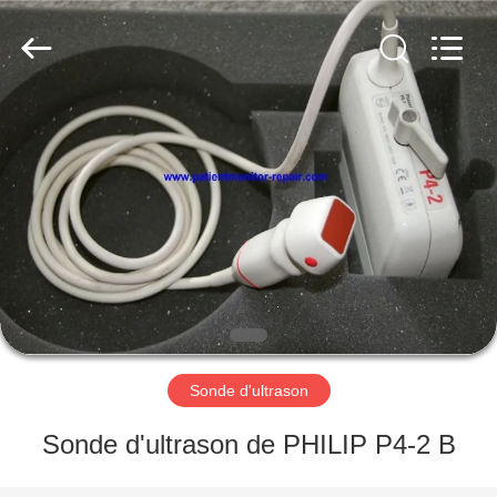
Guangzhou
YIGU
Medical
Equipment
Service
Co.,Ltd.
All
Rights
À
Reserved.
LA
MAISON
PRODUITS
VIDÉOS
À
Sonde d'ultrason
PROPOS
Sonde d'ultrason de PHILIP P4-2 B
DE