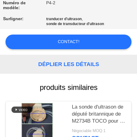
NOUS
Numéro de
P4-2
modèle:
Surligner:
,
tranducer d'ultrason
VISITE
sonde de transducteur d'ultrason
DE
L'USINE
CONTACT!
CONTRÔLE
DÉPLIER LES DÉTAILS
DE
LA
produits similaires
QUALITÉ
La sonde d'ultrason de
NOUS
député britannique de
CONTACTER
M2734B TOCO pour le
matériel médical partie
Négociable MOQ:1
l'état d'Excellet