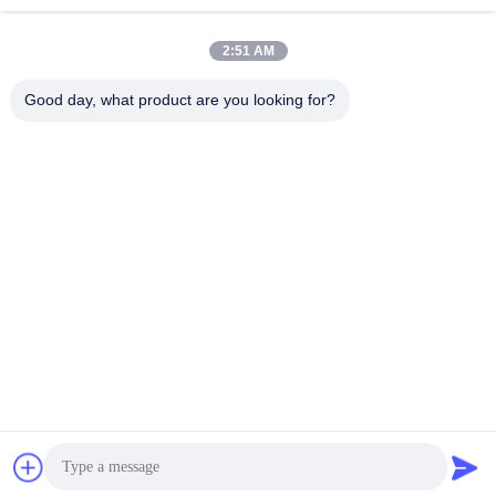
Réparation de
Réparation de module
2:51 AM
moniteur patient
de MMS
Good day, what product are you looking for?
Pièces de réparation
module de moniteur
de moniteur patient
patient
Pièces de machine
Pièces de rechange
de défibrillateur
d'ECG
Moniteur patient
Oxymètre utilisé
utilisé
d'impulsion
Souscrivez