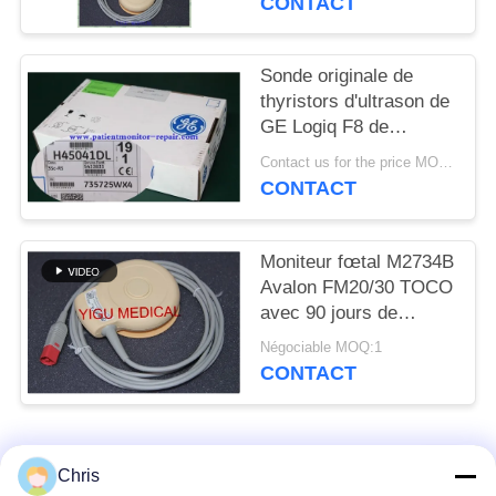
CONTACT
DEMANDEZ
UN DEVIS
Sonde originale de
thyristors d'ultrason de
NEWS
GE Logiq F8 de
matériel médical
Contact us for the price MOQ:1
d'hôpital
PLAN
CONTACT
DU
SITE
Moniteur fœtal M2734B
Avalon FM20/30 TOCO
avec 90 jours de
PRIVACY
garantie
Négociable MOQ:1
POLICY
CONTACT
Catégories populaires
Tous
Chris