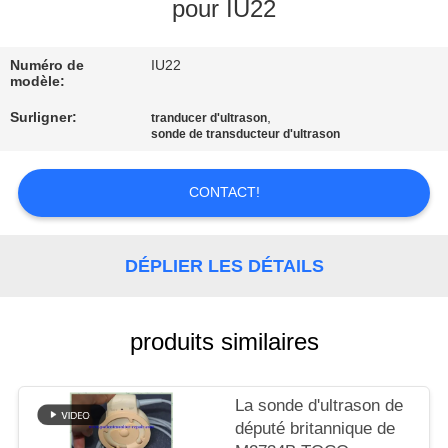
NOUS
pour IU22
Numéro de
IU22
VISITE
modèle:
DE
Surligner:
,
tranducer d'ultrason
L'USINE
sonde de transducteur d'ultrason
CONTACT!
CONTRÔLE
DE
LA
DÉPLIER LES DÉTAILS
QUALITÉ
produits similaires
NOUS
CONTACTER
La sonde d'ultrason de
député britannique de