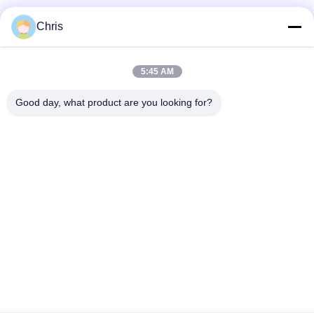
Catégories populaires
Tous
Chris
Réparation de
Réparation de module
5:45 AM
moniteur patient
de MMS
Good day, what product are you looking for?
Pièces de réparation
module de moniteur
de moniteur patient
patient
Pièces de machine
Pièces de rechange
de défibrillateur
d'ECG
Moniteur patient
Oxymètre utilisé
utilisé
d'impulsion