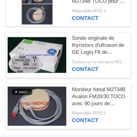
M2734B TOCO pour le
DEMANDEZ
matériel médical partie
Négociable MOQ:1
UN DEVIS
l'état d'Excellet
CONTACT
NEWS
Sonde originale de
thyristors d'ultrason de
PLAN
GE Logiq F8 de
matériel médical
DU
Contact us for the price MOQ:1
d'hôpital
CONTACT
SITE
Moniteur fœtal M2734B
PRIVACY
Avalon FM20/30 TOCO
POLICY
avec 90 jours de
garantie
Négociable MOQ:1
CONTACT