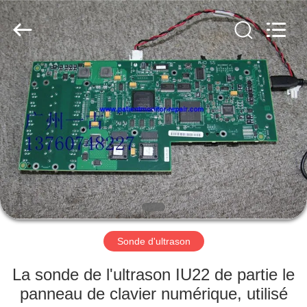
Guangzhou
YIGU
Medical
Equipment
Service
Co.,Ltd.
All
Rights
À
Reserved.
LA
MAISON
PRODUITS
VIDÉOS
À
Sonde d'ultrason
PROPOS
La sonde de l'ultrason IU22 de partie le
DE
panneau de clavier numérique, utilisé