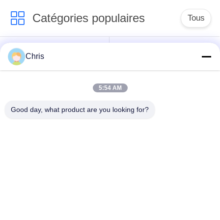
Catégories populaires
Tous
Réparation de
Réparation de module
Chris
moniteur patient
de MMS
5:54 AM
Pièces de réparation
module de moniteur
de moniteur patient
patient
Good day, what product are you looking for?
Pièces de machine
Pièces de rechange
de défibrillateur
d'ECG
Moniteur patient
Oxymètre utilisé
utilisé
d'impulsion