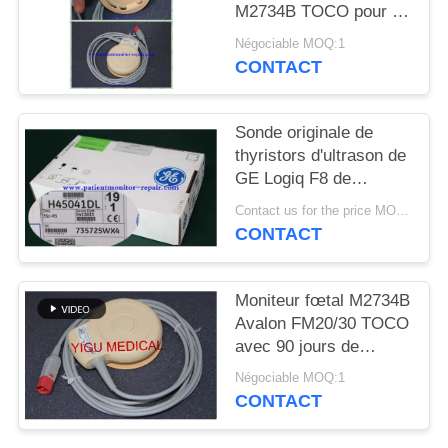
DEMANDEZ
M2734B TOCO pour le
matériel médical partie
UN DEVIS
Négociable MOQ:1
l'état d'Excellet
CONTACT
NEWS
Sonde originale de
thyristors d'ultrason de
PLAN
GE Logiq F8 de
DU
matériel médical
Contact us for the price MOQ:1
d'hôpital
SITE
CONTACT
PRIVACY
Moniteur fœtal M2734B
Avalon FM20/30 TOCO
POLICY
avec 90 jours de
garantie
Négociable MOQ:1
CONTACT