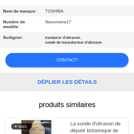
NOUS
Nom de marque:
TOSHIBA
VISITE
Numéro de
Nanometre17
modèle:
DE
Surligner:
,
tranducer d'ultrason
L'USINE
sonde de transducteur d'ultrason
CONTRÔLE
CONTACT!
DE
LA
DÉPLIER LES DÉTAILS
QUALITÉ
produits similaires
NOUS
CONTACTER
La sonde d'ultrason de
député britannique de