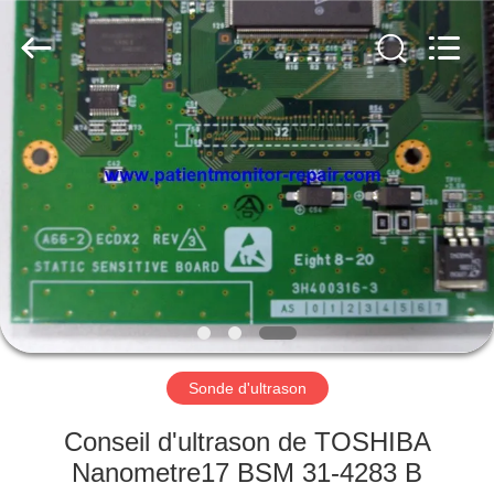
Guangzhou
YIGU
Medical
Equipment
Service
Co.,Ltd.
All
Rights
À
Reserved.
LA
MAISON
PRODUITS
VIDÉOS
À
Sonde d'ultrason
PROPOS
Conseil d'ultrason de TOSHIBA
DE
Nanometre17 BSM 31-4283 B