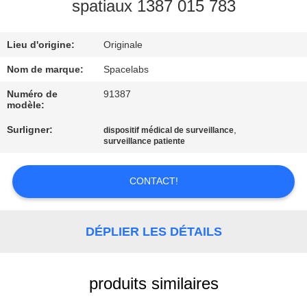
NOUS
spatiaux 1387 015 783
Lieu d'origine:
Originale
VISITE
DE
Nom de marque:
Spacelabs
L'USINE
Numéro de
91387
modèle:
Surligner:
,
dispositif médical de surveillance
CONTRÔLE
surveillance patiente
DE
LA
CONTACT!
QUALITÉ
DÉPLIER LES DÉTAILS
NOUS
CONTACTER
produits similaires