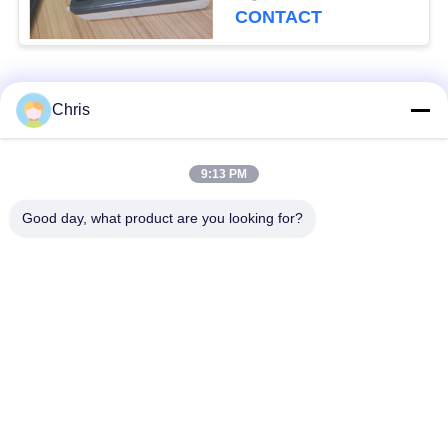
surveillance SPO2 et
CONTACT
ECG
Catégories populaires
Tous
Chris
Réparation de
Réparation de module
9:13 PM
moniteur patient
de MMS
Good day, what product are you looking for?
Pièces de réparation
module de moniteur
de moniteur patient
patient
Pièces de machine
Pièces de rechange
de défibrillateur
d'ECG
Moniteur patient
Oxymètre utilisé
utilisé
d'impulsion