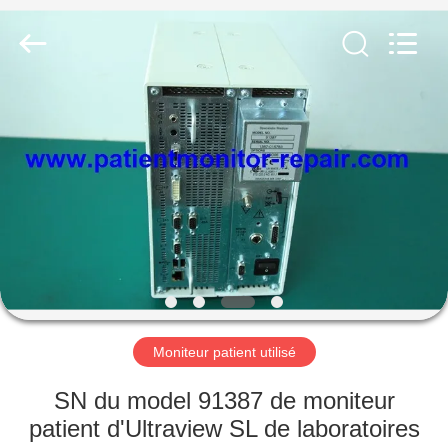
Guangzhou
YIGU
Medical
Equipment
Service
Co.,Ltd.
All
Rights
À
Reserved.
LA
MAISON
PRODUITS
VIDÉOS
À
Moniteur patient utilisé
PROPOS
SN du model 91387 de moniteur
DE
patient d'Ultraview SL de laboratoires