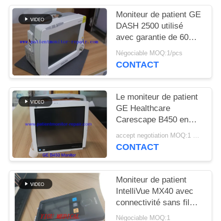
DEMANDEZ
Moniteur de patient GE
UN DEVIS
DASH 2500 utilisé
avec garantie de 60
jours et modèle DASH
NEWS
Négociable MOQ:1/pcs
2500 pour la
CONTACT
surveillance médicale
PLAN
Le moniteur de patient
DU
GE Healthcare
SITE
Carescape B450 en
excellent état avec 90
accept negotiation MOQ:1 UNITÉ
jours de garantie et
PRIVACY
CONTACT
entièrement rénové
POLICY
Moniteur de patient
IntelliVue MX40 avec
connectivité sans fil
2,4 GHz pour la
Négociable MOQ:1