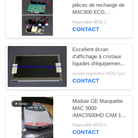
DEMANDEZ
pièces de rechange de
UN DEVIS
MAC800 ECG
d'électrocardiographe
Négociable MOQ:1
garantie de 90 jours
CONTACT
NEWS
Excellent écran
PLAN
d'affichage à cristaux
DU
liquides d'équipement
de GE MAC2000 ECG
SITE
accept negotiation MOQ:1pcs
de pièces de rechange
CONTACT
d'hôpital de condition
PRIVACY
POLICY
Module GE Marquette
MAC 5000
/MAC5500HD CAM 14
pour module
Négociable MOQ:1
d'acquisition cardiaque
CONTACT
ECG PN 900995-002