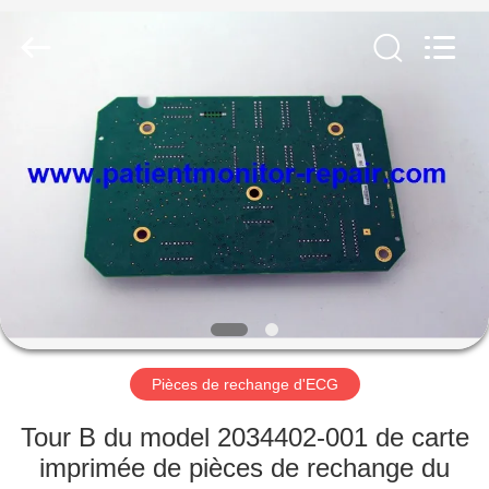
Guangzhou
YIGU
Medical
Equipment
Service
Co.,Ltd.
All
Rights
À
Reserved.
LA
MAISON
PRODUITS
VIDÉOS
À
Pièces de rechange d'ECG
PROPOS
Tour B du model 2034402-001 de carte
DE
imprimée de pièces de rechange du