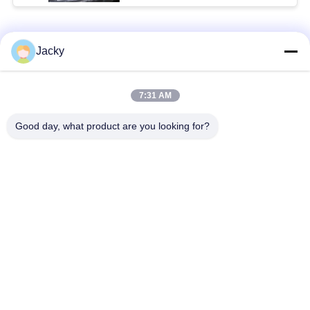
Catégories populaires
Tous
Jacky
Réparation de
Réparation de module
7:31 AM
moniteur patient
de MMS
Good day, what product are you looking for?
Pièces de réparation
module de moniteur
de moniteur patient
patient
Pièces de machine
Pièces de rechange
de défibrillateur
d'ECG
Moniteur patient
Oxymètre utilisé
utilisé
d'impulsion