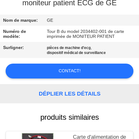
NOUS
moniteur patient ECG de GE
Nom de marque:
GE
VISITE
DE
Numéro de
Tour B du model 2034402-001 de carte
modèle:
imprimée de MONITEUR PATIENT
L'USINE
Surligner:
,
pièces de machine d'ecg
dispositif médical de surveillance
CONTRÔLE
DE
CONTACT!
LA
QUALITÉ
DÉPLIER LES DÉTAILS
NOUS
produits similaires
CONTACTER
Carte d'alimentation de