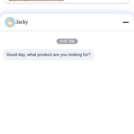
Catégories populaires
Tous
Jacky
Réparation de
Réparation de module
6:07 AM
moniteur patient
de MMS
Good day, what product are you looking for?
Pièces de réparation
module de moniteur
de moniteur patient
patient
Pièces de machine
Pièces de rechange
de défibrillateur
d'ECG
Moniteur patient
Oxymètre utilisé
utilisé
d'impulsion