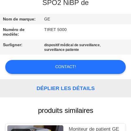
NOUS
SPO2 NiBP de
Nom de marque:
GE
VISITE
DE
Numéro de
TIRET 5000
modèle:
L'USINE
Surligner:
,
dispositif médical de surveillance
surveillance patiente
CONTRÔLE
DE
CONTACT!
LA
QUALITÉ
DÉPLIER LES DÉTAILS
NOUS
produits similaires
CONTACTER
Moniteur de patient GE