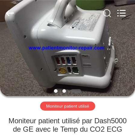
Guangzhou
YIGU
Medical
Equipment
Service
Co.,Ltd.
All
Rights
À
Reserved.
LA
MAISON
PRODUITS
VIDÉOS
À
Moniteur patient utilisé
PROPOS
Moniteur patient utilisé par Dash5000
DE
de GE avec le Temp du CO2 ECG