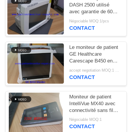
DEMANDEZ
DASH 2500 utilisé
UN DEVIS
avec garantie de 60
jours et modèle DASH
Négociable MOQ:1/pcs
2500 pour la
CONTACT
NEWS
surveillance médicale
Le moniteur de patient
PLAN
GE Healthcare
DU
Carescape B450 en
excellent état avec 90
SITE
accept negotiation MOQ:1 UNITÉ
jours de garantie et
CONTACT
entièrement rénové
PRIVACY
POLICY
Moniteur de patient
IntelliVue MX40 avec
connectivité sans fil
2,4 GHz pour la
Négociable MOQ:1
surveillance SPO2 et
CONTACT
ECG