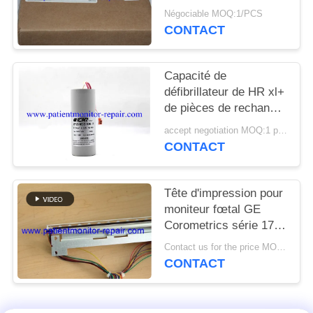
DEMANDEZ
machine de
Négociable MOQ:1/PCS
défibrillateur de PN
UN DEVIS
CONTACT
453564206131
NEWS
Capacité de
défibrillateur de HR xl+
de pièces de rechange
PLAN
de défibrillateur pour
accept negotiation MOQ:1 pcs
DU
l'entretien de matériel
CONTACT
médical
SITE
Tête d'impression pour
PRIVACY
moniteur fœtal GE
Corometrics série 170,
POLICY
référence 2021051,
Contact us for the price MOQ:1
avec 90 jours de
CONTACT
garantie