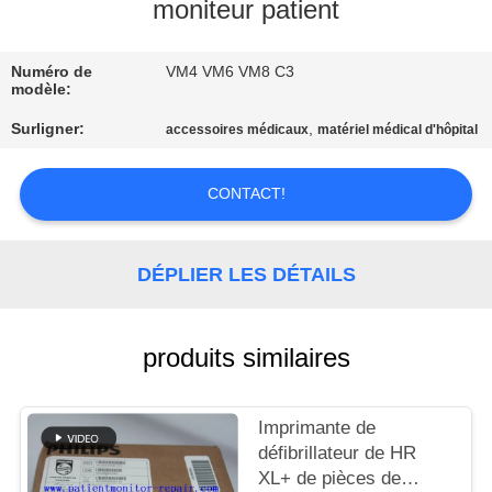
NOUS
moniteur patient
Numéro de
VM4 VM6 VM8 C3
VISITE
modèle:
DE
Surligner:
,
accessoires médicaux
matériel médical d'hôpital
L'USINE
CONTACT!
CONTRÔLE
DE
DÉPLIER LES DÉTAILS
LA
QUALITÉ
produits similaires
NOUS
Imprimante de
CONTACTER
défibrillateur de HR
XL+ de pièces de