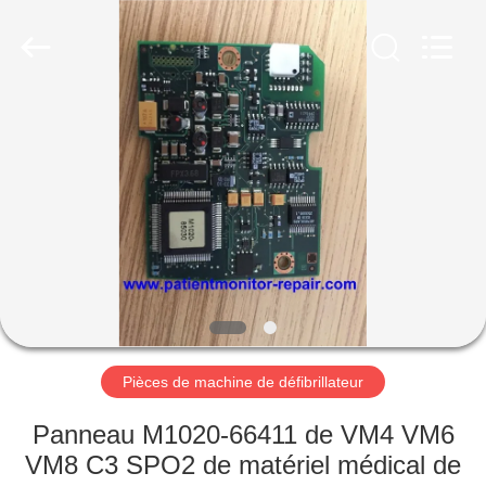
Guangzhou
YIGU
Medical
Equipment
Service
Co.,Ltd.
All
Rights
À
Reserved.
LA
MAISON
PRODUITS
VIDÉOS
À
Pièces de machine de défibrillateur
PROPOS
Panneau M1020-66411 de VM4 VM6
DE
VM8 C3 SPO2 de matériel médical de