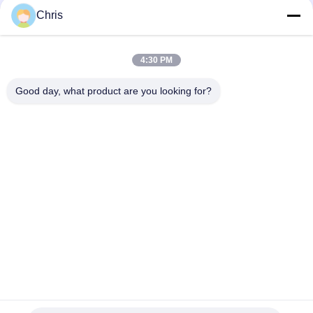
Catégories populaires
Tous
Chris
Réparation de
Réparation de module
4:30 PM
moniteur patient
de MMS
Good day, what product are you looking for?
Pièces de réparation
module de moniteur
de moniteur patient
patient
Pièces de machine
Pièces de rechange
de défibrillateur
d'ECG
Moniteur patient
Oxymètre utilisé
utilisé
d'impulsion
Souscrivez