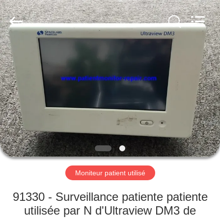
Guangzhou
YIGU
Medical
Equipment
Service
Co.,Ltd.
All
Rights
À
Reserved.
LA
MAISON
PRODUITS
VIDÉOS
À
Moniteur patient utilisé
PROPOS
91330 - Surveillance patiente patiente
DE
utilisée par N d'Ultraview DM3 de