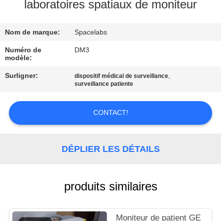
NOUS
laboratoires spatiaux de moniteur
Nom de marque:
Spacelabs
VISITE
DE
Numéro de
DM3
modèle:
L'USINE
Surligner:
,
dispositif médical de surveillance
surveillance patiente
CONTRÔLE
DE
CONTACT!
LA
QUALITÉ
DÉPLIER LES DÉTAILS
NOUS
produits similaires
CONTACTER
Moniteur de patient GE