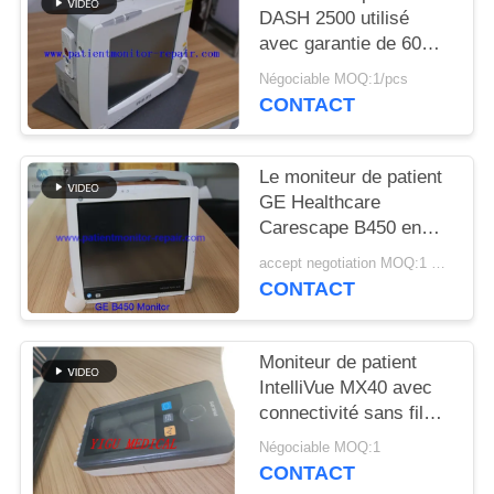
DEMANDEZ
DASH 2500 utilisé
UN DEVIS
avec garantie de 60
jours et modèle DASH
Négociable MOQ:1/pcs
2500 pour la
CONTACT
NEWS
surveillance médicale
Le moniteur de patient
PLAN
GE Healthcare
DU
Carescape B450 en
excellent état avec 90
SITE
accept negotiation MOQ:1 UNITÉ
jours de garantie et
CONTACT
entièrement rénové
PRIVACY
POLICY
Moniteur de patient
IntelliVue MX40 avec
connectivité sans fil
2,4 GHz pour la
Négociable MOQ:1
surveillance SPO2 et
CONTACT
ECG