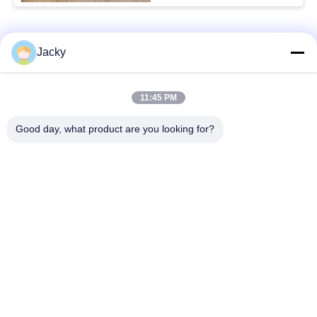
Catégories populaires
Tous
Jacky
Réparation de
Réparation de module
11:45 PM
moniteur patient
de MMS
Good day, what product are you looking for?
Pièces de réparation
module de moniteur
de moniteur patient
patient
Pièces de machine
Pièces de rechange
de défibrillateur
d'ECG
Moniteur patient
Oxymètre utilisé
utilisé
d'impulsion