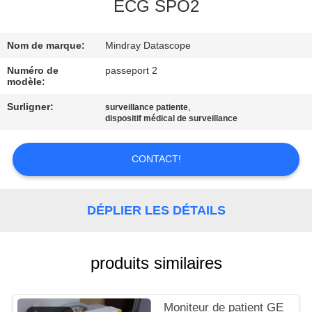
NOUS
ECG SPO2
Nom de marque:
Mindray Datascope
VISITE
DE
Numéro de
passeport 2
modèle:
L'USINE
Surligner:
,
surveillance patiente
dispositif médical de surveillance
CONTRÔLE
DE
CONTACT!
LA
QUALITÉ
DÉPLIER LES DÉTAILS
NOUS
produits similaires
CONTACTER
Moniteur de patient GE