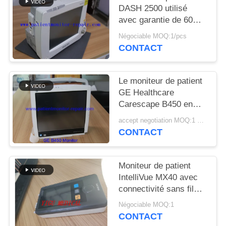
DEMANDEZ
DASH 2500 utilisé
UN DEVIS
avec garantie de 60
jours et modèle DASH
Négociable MOQ:1/pcs
2500 pour la
CONTACT
NEWS
surveillance médicale
Le moniteur de patient
PLAN
GE Healthcare
DU
Carescape B450 en
excellent état avec 90
SITE
accept negotiation MOQ:1 UNITÉ
jours de garantie et
CONTACT
entièrement rénové
PRIVACY
POLICY
Moniteur de patient
IntelliVue MX40 avec
connectivité sans fil
2,4 GHz pour la
Négociable MOQ:1
surveillance SPO2 et
CONTACT
ECG