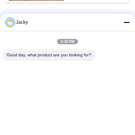
Catégories populaires
Tous
Jacky
Réparation de
Réparation de module
3:10 PM
moniteur patient
de MMS
Good day, what product are you looking for?
Pièces de réparation
module de moniteur
de moniteur patient
patient
Pièces de machine
Pièces de rechange
de défibrillateur
d'ECG
Moniteur patient
Oxymètre utilisé
utilisé
d'impulsion