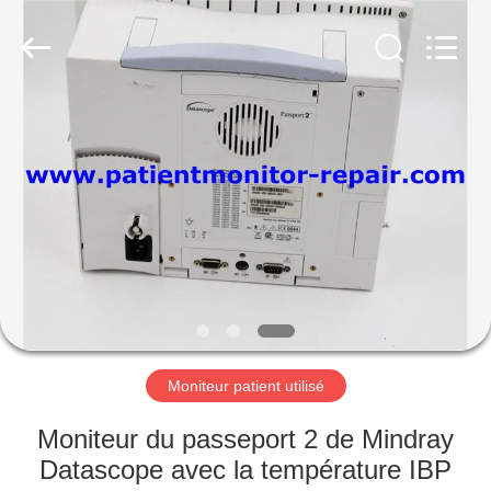
Guangzhou
YIGU
Medical
Equipment
Service
Co.,Ltd.
All
Rights
À
Reserved.
LA
MAISON
PRODUITS
VIDÉOS
À
Moniteur patient utilisé
PROPOS
Moniteur du passeport 2 de Mindray
DE
Datascope avec la température IBP