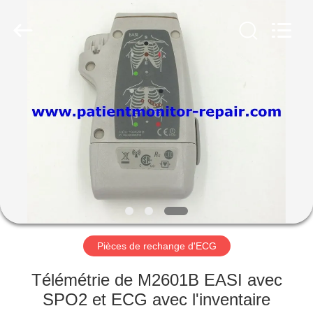
Guangzhou
YIGU
Medical
Equipment
Service
Co.,Ltd.
All
Rights
À
Reserved.
LA
MAISON
PRODUITS
VIDÉOS
À
Pièces de rechange d'ECG
PROPOS
Télémétrie de M2601B EASI avec
DE
SPO2 et ECG avec l'inventaire