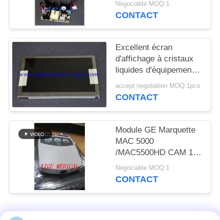
DEMANDEZ
Négociable MOQ:1
garantie de 90 jours
CONTACT
UN DEVIS
Excellent écran
NEWS
d'affichage à cristaux
liquides d'équipement
PLAN
de GE MAC2000 ECG
accept negotiation MOQ:1pcs
de pièces de rechange
CONTACT
DU
d'hôpital de condition
SITE
Module GE Marquette
MAC 5000
PRIVACY
/MAC5500HD CAM 14
POLICY
pour module
Négociable MOQ:1
d'acquisition cardiaque
CONTACT
ECG PN 900995-002