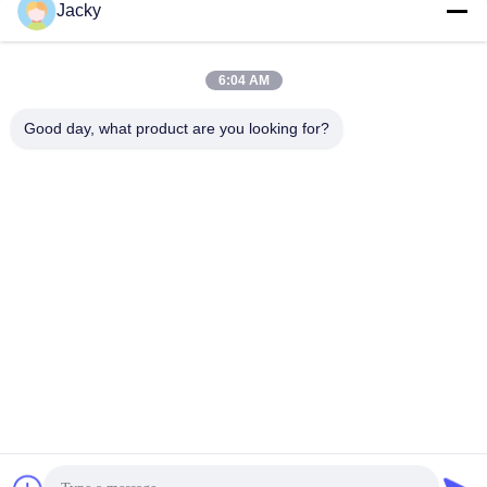
Catégories populaires
Tous
Jacky
Réparation de
Réparation de module
6:04 AM
moniteur patient
de MMS
Good day, what product are you looking for?
Pièces de réparation
module de moniteur
de moniteur patient
patient
Pièces de machine
Pièces de rechange
de défibrillateur
d'ECG
Moniteur patient
Oxymètre utilisé
utilisé
d'impulsion
Souscrivez