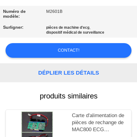
NOUS
Numéro de
M2601B
modèle:
VISITE
Surligner:
,
pièces de machine d'ecg
DE
dispositif médical de surveillance
L'USINE
CONTACT!
CONTRÔLE
DE
DÉPLIER LES DÉTAILS
LA
QUALITÉ
produits similaires
NOUS
Carte d'alimentation de
CONTACTER
pièces de rechange de
MAC800 ECG
d'électrocardiographe