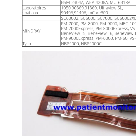
BSM-2304A, WEP-4208A, MU-631RA
Laboratoires
1050,90369,91369, Ultraview SL,
spatiaux
90496,91496, mCare300
SC60002, SC6000, SC7000, SC60002X
PM-7000, PM-8000, PM-9000, MEC-100
PM-7000Express, PM-8000Express, VS
MINDRAY
BeneView T5, BeneView T6, BeneView 
PM-9000Express, PM-6000, PM-60, VS-
Tyco
NBP4000, NBP4000C