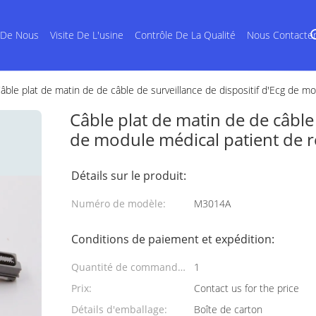
 De Nous
Visite De L'usine
Contrôle De La Qualité
Nous Contacte
âble plat de matin de de câble de surveillance de dispositif d'Ecg de
Câble plat de matin de de câble 
de module médical patient de
Détails sur le produit:
Numéro de modèle:
M3014A
Conditions de paiement et expédition:
Quantité de commande
1
min:
Prix:
Contact us for the price
Détails d'emballage:
Boîte de carton