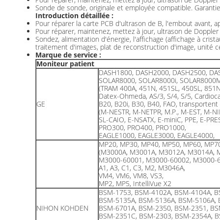
Sonde de sonde, originale et employée compatible. Garantie 
Introduction détaillée :
Pour réparer la carte PCB d'ultrason de B, l'embout avant, ap
Pour réparer, maintenez, mettez à jour, ultrason de Doppler 
Sondez, alimentation d'énergie, l'affichage (affichage à cris
traitement d'images, plat de reconstruction d'image, unité 
Marque de service :
Moniteur patient
DASH1800, DASH2000, DASH2500, DA
SOLAR8000, SOLAR8000i, SOLAR8000
(TRAM 400A, 451N, 451SL, 450SL, 851
Datex-Ohmeda, AS/3, S/4, S/5, Cardioca
GE
B20, B20i, B30, B40, FAO, transportent
(M-NESTR, M-NETPR, M.P., M-EST, M-NI
SL-CAIO, E-NSATX, E-miniC, PPE, E-PRE
PRO300, PRO400, PRO1000,
EAGLE1000, EAGLE3000, EAGLE4000,
MP20, MP30, MP40, MP50, MP60, MP7
(M3000A, M3001A, M3012A, M3014A, 
M3000-60001, M3000-60002, M3000-6
A1, A3, C1, C3, M2, M3046A,
VM4, VM6, VM8, VS3,
MP2, MP5, IntelliVue X2
BSM-1753, BSM-4102A, BSM-4104A, B
BSM-5135A, BSM-5136A, BSM-5106A, 
NIHON KOHDEN
BSM-6701A, BSM-2350, BSM-2351, BS
BSM-2351C, BSM-2303, BSM-2354A, B