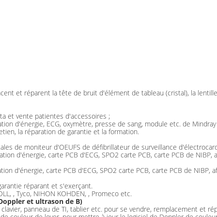
nt et réparent la tête de bruit d'élément de tableau (cristal), la lentille a
a et vente patientes d'accessoires ;
ation d'énergie, ECG, oxymètre, presse de sang, module etc. de Mindray
tien, la réparation de garantie et la formation.
ales de moniteur d'OEUFS de défibrillateur de surveillance d'électroca
ation d'énergie, carte PCB d'ECG, SPO2 carte PCB, carte PCB de NIBP, af
tion d'énergie, carte PCB d'ECG, SPO2 carte PCB, carte PCB de NIBP, aff
 garantie réparant et s'exerçant.
 ZOLL, , Tyco, NIHON KOHDEN, , Promeco etc.
Doppler et ultrason de B)
 clavier, panneau de TI, tablier etc. pour se vendre, remplacement et rép
de couleur de loyer, pour mettre à jour le logiciel de Doppler de couleur