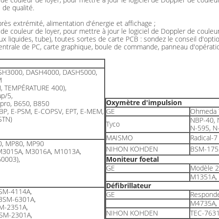
de qualité.
rès extrémité, alimentation d'énergie et affichage ;
de couleur de loyer, pour mettre à jour le logiciel de Doppler de couleur
taux liquides, tube), toutes sortes de carte PCB : sondez le conseil d'op
centrale de PC, carte graphique, boule de commande, panneau d'opération 
SH3000, DASH4000, DASH5000,
M
N, TEMPÉRATURE 400),
p/5,
Oxymètre d'impulsion
 pro, B650, B850
BP, E-PSM, E-COPSV, EPT, E-MEM,
GE
Ohmeda T
STN)
NBP-40, 
Tyco
N-595, N
MAISMO
Radical-
0, MP80, MP90
NIHON KOHDEN
BSM-175
M3015A, M3016A, M1013A,
0003),
Moniteur foetal
GE
Modèle 2
M1351A, 
Défibrillateur
SM-4114A,
GE
Responde
BSM-6301A,
M4735A,
M-2351A,
NIHON KOHDEN
TEC-763
SM-2301A,