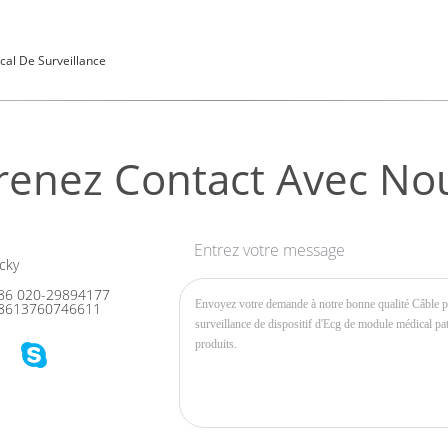
ical De Surveillance
renez Contact Avec No
Entrez votre message
cky
86 020-29894177
8613760746611