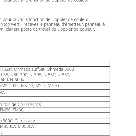
, pour ouvrir la fonction de Doppler de couleur ;
tion (converti), recevez le panneau d'émetteur, panneau à
(clavier), poste de travail de Doppler de couleur.
ruSat, Ohmeda TuffSat, Ohmeda 3900
N-65, NBP-390, N-395, N-550, N-560,
-600, N-600x
7 (MS-2011, MS-11, MS-7, MS-5)
3A
120is de Corometrics
FM20, FM30,
r3000, Cardioserv
 M3535A, M3536A
1C