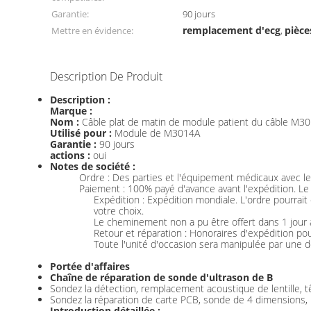
Garantie:
90 jours
remplacement d'ecg
pièce
Mettre en évidence:
,
Description De Produit
Description :
Marque :
Nom :
Câble plat de matin de module patient du câble M3
Utilisé pour :
Module de M3014A
Garantie :
90 jours
actions :
oui
Notes de société :
Ordre : Des parties et l'équipement médicaux avec les
Paiement : 100% payé d'avance avant l'expédition. Le
Expédition : Expédition mondiale. L'ordre pourrai
votre choix.
Le cheminement non a pu être offert dans 1 jour 
Retour et réparation : Honoraires d'expédition pou
Toute l'unité d'occasion sera manipulée par une de
Portée d'affaires
Chaîne de réparation de sonde d'ultrason de B
Sondez la détection, remplacement acoustique de lentille, tê
Sondez la réparation de carte PCB, sonde de 4 dimensions,
Introduction détaillée :