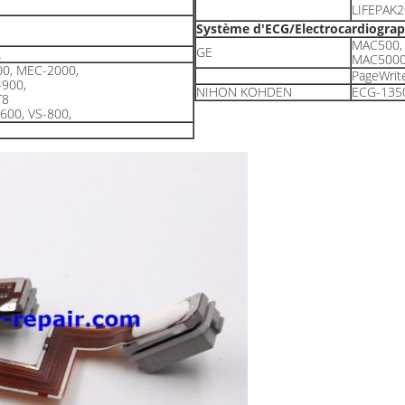
LIFEPAK2
Système d'ECG/Electrocardiogra
MAC500,
GE
L
MAC5000,
0, MEC-2000,
PageWrite
-900,
NIHON KOHDEN
ECG-135
T8
600, VS-800,