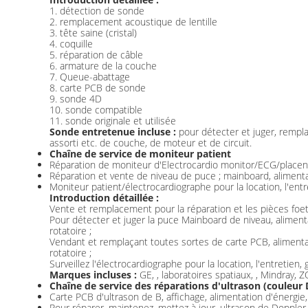
1. détection de sonde
2. remplacement acoustique de lentille
3. tête saine (cristal)
4. coquille
5. réparation de câble
6. armature de la couche
7. Queue-abattage
8. carte PCB de sonde
9. sonde 4D
10. sonde compatible
11. sonde originale et utilisée
Sonde entretenue incluse :
pour détecter et juger, remplace
assorti etc. de couche, de moteur et de circuit.
Chaîne de service de moniteur patient
Réparation de moniteur d'Electrocardio monitor/ECG/placent
Réparation et vente de niveau de puce ; mainboard, aliment
Moniteur patient/électrocardiographe pour la location, l'entre
Introduction détaillée :
Vente et remplacement pour la réparation et les pièces foet
Pour détecter et juger la puce Mainboard de niveau, aliment
rotatoire ;
Vendant et remplaçant toutes sortes de carte PCB, alimenta
rotatoire ;
Surveillez l'électrocardiographe pour la location, l'entretien,
Marques incluses :
GE, , laboratoires spatiaux, , Mindray,
Chaîne de service des réparations d'ultrason (couleur 
Carte PCB d'ultrason de B, affichage, alimentation d'énergie,
Pour réparer, maintenez, mettez à jour, ultrason de Doppler 