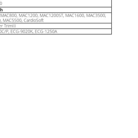
0
ph
 MAC800, MAC1200, MAC1200ST, MAC1600, MAC3500,
 MAC5500, CardioSoft
r TrimIII
0C/P, ECG-9020K, ECG-1250A