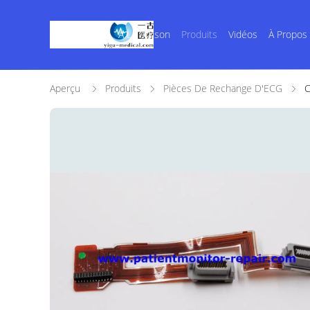
À La Maison
Produits
Vidéos
À Propos
Aperçu
Produits
Pièces De Rechange D'ECG
C