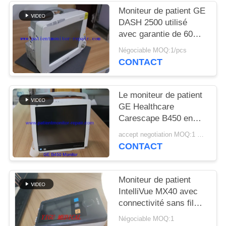
DEMANDEZ
Moniteur de patient GE
UN DEVIS
DASH 2500 utilisé
avec garantie de 60
jours et modèle DASH
NEWS
Négociable MOQ:1/pcs
2500 pour la
CONTACT
surveillance médicale
PLAN
Le moniteur de patient
DU
GE Healthcare
SITE
Carescape B450 en
excellent état avec 90
accept negotiation MOQ:1 UNITÉ
jours de garantie et
CONTACT
PRIVACY
entièrement rénové
POLICY
Moniteur de patient
IntelliVue MX40 avec
connectivité sans fil
2,4 GHz pour la
Négociable MOQ:1