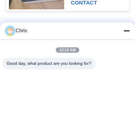
surveillance SPO2 et
CONTACT
ECG
Catégories populaires
Tous
Chris
Réparation de
Réparation de module
12:12 AM
moniteur patient
de MMS
Good day, what product are you looking for?
Pièces de réparation
module de moniteur
de moniteur patient
patient
Pièces de machine
Pièces de rechange
de défibrillateur
d'ECG
Moniteur patient
Oxymètre utilisé
utilisé
d'impulsion