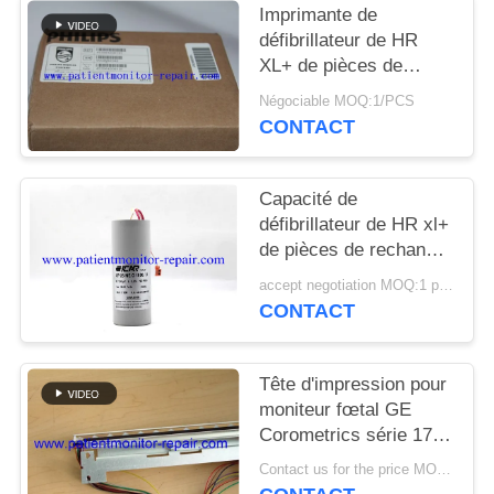
DEMANDEZ
Imprimante de
défibrillateur de HR
UN DEVIS
XL+ de pièces de
machine de
Négociable MOQ:1/PCS
NEWS
défibrillateur de PN
CONTACT
453564206131
PLAN
Capacité de
DU
défibrillateur de HR xl+
de pièces de rechange
SITE
de défibrillateur pour
accept negotiation MOQ:1 pcs
l'entretien de matériel
CONTACT
PRIVACY
médical
POLICY
Tête d'impression pour
moniteur fœtal GE
Corometrics série 170,
référence 2021051,
Contact us for the price MOQ:1
avec 90 jours de