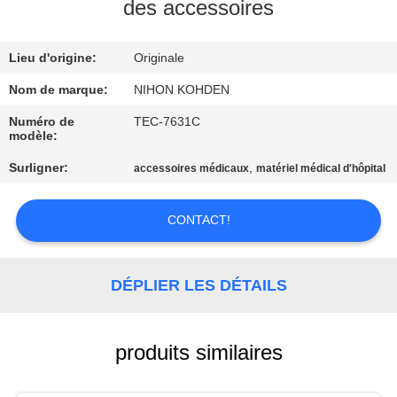
NOUS
des accessoires
Lieu d'origine:
Originale
VISITE
DE
Nom de marque:
NIHON KOHDEN
L'USINE
Numéro de
TEC-7631C
modèle:
Surligner:
,
accessoires médicaux
matériel médical d'hôpital
CONTRÔLE
DE
CONTACT!
LA
QUALITÉ
DÉPLIER LES DÉTAILS
NOUS
CONTACTER
produits similaires