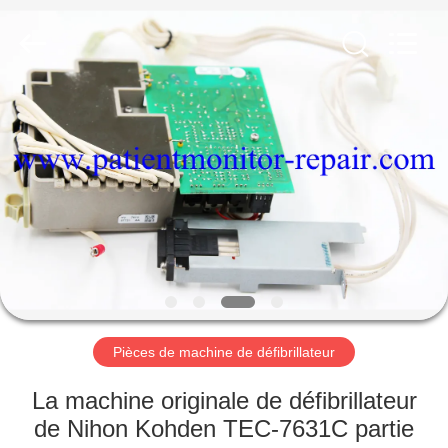
Guangzhou
YIGU
Medical
Equipment
Service
Co.,Ltd.
All
Rights
À
Reserved.
LA
MAISON
PRODUITS
VIDÉOS
À
Pièces de machine de défibrillateur
PROPOS
La machine originale de défibrillateur
DE
de Nihon Kohden TEC-7631C partie