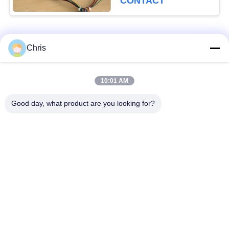
CONTACT
garantie
Catégories populaires
Tous
Chris
Réparation de
Réparation de module
10:01 AM
moniteur patient
de MMS
Good day, what product are you looking for?
Pièces de réparation
module de moniteur
de moniteur patient
patient
Pièces de machine
Pièces de rechange
de défibrillateur
d'ECG
Moniteur patient
Oxymètre utilisé
utilisé
d'impulsion