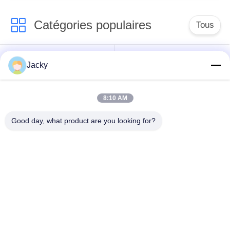
Catégories populaires
Tous
Réparation de
Réparation de module
Jacky
moniteur patient
de MMS
8:10 AM
Pièces de réparation
module de moniteur
de moniteur patient
patient
Good day, what product are you looking for?
Pièces de machine
Pièces de rechange
de défibrillateur
d'ECG
Moniteur patient
Oxymètre utilisé
utilisé
d'impulsion