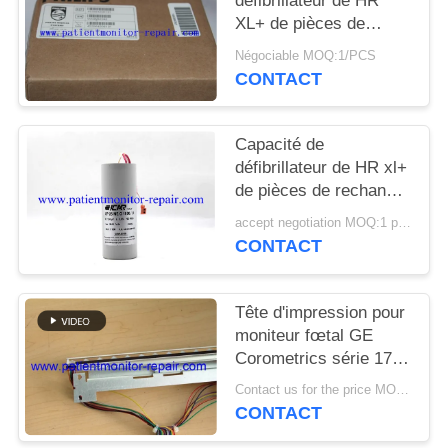
défibrillateur de HR
DEMANDEZ
XL+ de pièces de
UN DEVIS
machine de
Négociable MOQ:1/PCS
défibrillateur de PN
CONTACT
453564206131
NEWS
Capacité de
PLAN
défibrillateur de HR xl+
de pièces de rechange
DU
de défibrillateur pour
accept negotiation MOQ:1 pcs
SITE
l'entretien de matériel
CONTACT
médical
PRIVACY
Tête d'impression pour
POLICY
moniteur fœtal GE
Corometrics série 170,
référence 2021051,
Contact us for the price MOQ:1
avec 90 jours de
CONTACT
garantie