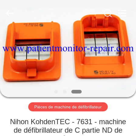
Guangzhou
YIGU
Medical
Equipment
Service
Co.,Ltd.
All
Rights
À
Reserved.
LA
MAISON
PRODUITS
VIDÉOS
À
Pièces de machine de défibrillateur
PROPOS
Nihon KohdenTEC - 7631 - machine
DE
de défibrillateur de C partie ND de