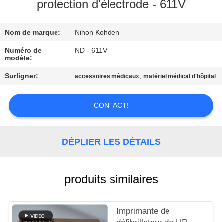
NOUS
protection d'électrode - 611V
Nom de marque:
Nihon Kohden
VISITE
DE
Numéro de
ND - 611V
modèle:
L'USINE
Surligner:
,
accessoires médicaux
matériel médical d'hôpital
CONTRÔLE
CONTACT!
DE
LA
DÉPLIER LES DÉTAILS
QUALITÉ
produits similaires
NOUS
CONTACTER
Imprimante de