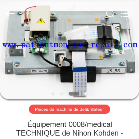
Guangzhou
YIGU
Medical
Equipment
Service
Co.,Ltd.
All
Rights
À
Reserved.
LA
MAISON
PRODUITS
VIDÉOS
À
Pièces de machine de défibrillateur
PROPOS
Équipement 0008/medical
DE
TECHNIQUE de Nihon Kohden -