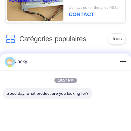
référence 2021051,
Contact us for the price MOQ:1
avec 90 jours de
CONTACT
garantie
Catégories populaires
Tous
Réparation de
Réparation de module
Jacky
moniteur patient
de MMS
10:57 PM
Pièces de réparation
module de moniteur
de moniteur patient
patient
Good day, what product are you looking for?
Pièces de machine
Pièces de rechange
de défibrillateur
d'ECG