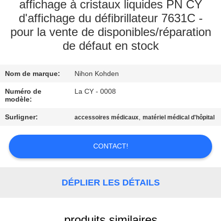
NOUS
affichage à cristaux liquides PN CY
d'affichage du défibrillateur 7631C -
pour la vente de disponibles/réparation
VISITE
de défaut en stock
DE
L'USINE
Nom de marque:
Nihon Kohden
Numéro de
La CY - 0008
CONTRÔLE
modèle:
DE
Surligner:
,
accessoires médicaux
matériel médical d'hôpital
LA
QUALITÉ
CONTACT!
NOUS
DÉPLIER LES DÉTAILS
CONTACTER
produits similaires