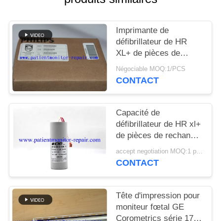
DEMANDEZ
UN DEVIS
Imprimante de
défibrillateur de HR
NEWS
XL+ de pièces de
machine de
Négociable MOQ:1/PCS
défibrillateur de PN
CONTACT
PLAN
453564206131
DU
Capacité de
SITE
défibrillateur de HR xl+
de pièces de rechange
PRIVACY
de défibrillateur pour
accept negotiation MOQ:1 pcs
l'entretien de matériel
POLICY
CONTACT
médical
Tête d'impression pour
moniteur fœtal GE
Corometrics série 170,