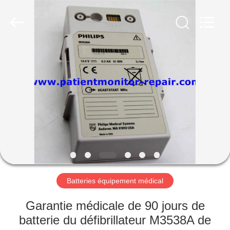
Guangzhou
YIGU
Medical
Equipment
Service
Co.,Ltd.
All
Rights
À
Reserved.
LA
MAISON
PRODUITS
VIDÉOS
À
Batteries équipement médical
PROPOS
Garantie médicale de 90 jours de
DE
batterie du défibrillateur M3538A de