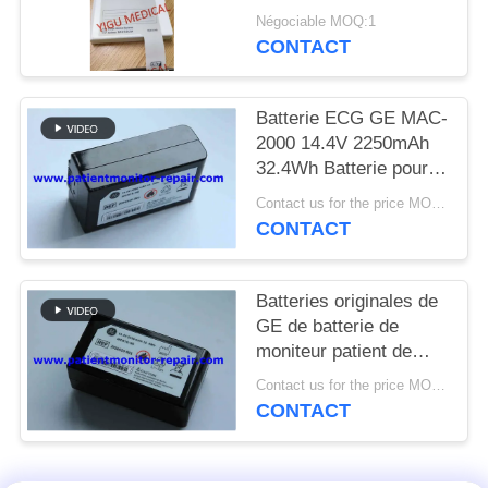
DEMANDEZ
Nouveau et original
Négociable MOQ:1
UN DEVIS
CONTACT
NEWS
Batterie ECG GE MAC-
2000 14.4V 2250mAh
32.4Wh Batterie pour
PLAN
équipement médical
Contact us for the price MOQ:1
DU
pour moniteurs de
CONTACT
patients
SITE
Batteries originales de
PRIVACY
GE de batterie de
moniteur patient de
POLICY
MAC2000 ECG
Contact us for the price MOQ:1
garantie de 90 jours
CONTACT