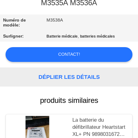
NOUS
M3535A M3536A
Numéro de
M3538A
VISITE
modèle:
DE
Surligner:
,
Batterie médicale
batteries médicales
L'USINE
CONTACT!
CONTRÔLE
DE
DÉPLIER LES DÉTAILS
LA
QUALITÉ
produits similaires
NOUS
La batterie du
CONTACTER
défibrillateur Heartstart
XL+ PN 989803167281