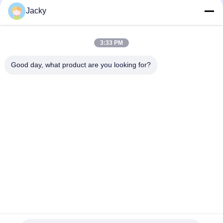
Catégories populaires
Tous
Jacky
Réparation de
Réparation de module
3:33 PM
moniteur patient
de MMS
Good day, what product are you looking for?
Pièces de réparation
module de moniteur
de moniteur patient
patient
Pièces de machine
Pièces de rechange
de défibrillateur
d'ECG
Moniteur patient
Oxymètre utilisé
utilisé
d'impulsion
Souscrivez