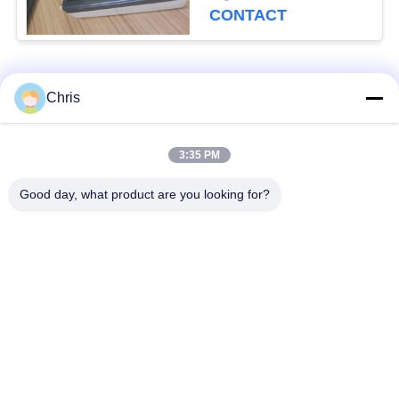
surveillance SPO2 et
CONTACT
ECG
Catégories populaires
Tous
Chris
Réparation de
Réparation de module
3:35 PM
moniteur patient
de MMS
Good day, what product are you looking for?
Pièces de réparation
module de moniteur
de moniteur patient
patient
Pièces de machine
Pièces de rechange
de défibrillateur
d'ECG
Moniteur patient
Oxymètre utilisé
utilisé
d'impulsion