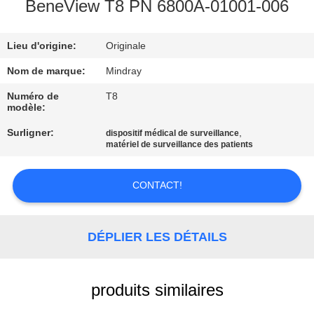
NOUS
BeneView T8 PN 6800A-01001-006
Lieu d'origine:
Originale
VISITE
DE
Nom de marque:
Mindray
L'USINE
Numéro de
T8
modèle:
Surligner:
,
dispositif médical de surveillance
CONTRÔLE
matériel de surveillance des patients
DE
LA
CONTACT!
QUALITÉ
DÉPLIER LES DÉTAILS
NOUS
CONTACTER
produits similaires