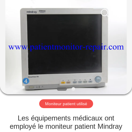
Guangzhou
YIGU
Medical
Equipment
Service
Co.,Ltd.
All
Rights
À
Reserved.
LA
MAISON
PRODUITS
VIDÉOS
À
Moniteur patient utilisé
PROPOS
Les équipements médicaux ont
DE
employé le moniteur patient Mindray