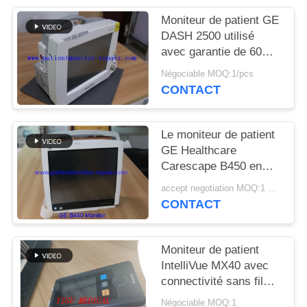
DEMANDEZ
Moniteur de patient GE
UN DEVIS
DASH 2500 utilisé
avec garantie de 60
jours et modèle DASH
NEWS
Négociable MOQ:1/pcs
2500 pour la
CONTACT
surveillance médicale
PLAN
Le moniteur de patient
DU
GE Healthcare
SITE
Carescape B450 en
excellent état avec 90
accept negotiation MOQ:1 UNITÉ
jours de garantie et
PRIVACY
CONTACT
entièrement rénové
POLICY
Moniteur de patient
IntelliVue MX40 avec
connectivité sans fil
2,4 GHz pour la
Négociable MOQ:1