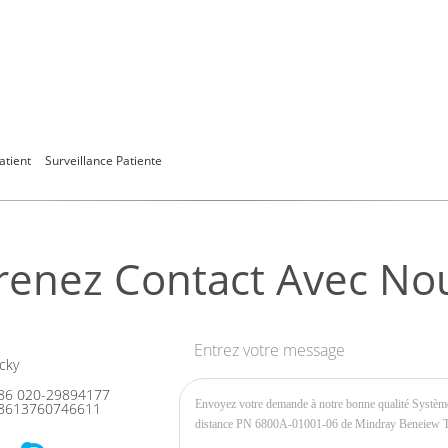
atient
Surveillance Patiente
renez Contact Avec No
Entrez votre message
cky
86 020-29894177
8613760746611