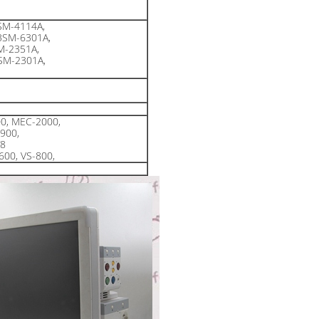
SM-4114A,
BSM-6301A,
M-2351A,
SM-2301A,
0, MEC-2000,
900,
T8
600, VS-800,