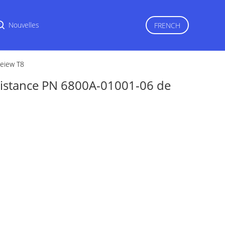
r
Nouvelles
FRENCH
neiew T8
 distance PN 6800A-01001-06 de