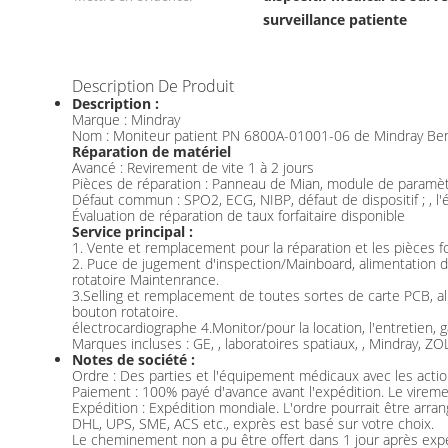
surveillance patiente
Description De Produit
Description :
Marque : Mindray
Nom : Moniteur patient PN 6800A-01001-06 de Mindray Be
Réparation de matériel
Avancé : Revirement de vite 1 à 2 jours
Pièces de réparation : Panneau de Mian, module de paramètre
Défaut commun : SPO2, ECG, NIBP, défaut de dispositif ; , 
Évaluation de réparation de taux forfaitaire disponible
Service principal :
1. Vente et remplacement pour la réparation et les pièces f
2. Puce de jugement d'inspection/Mainboard, alimentation d'
rotatoire Maintenrance.
3.Selling et remplacement de toutes sortes de carte PCB, al
bouton rotatoire.
électrocardiographe 4.Monitor/pour la location, l'entretien, g
Marques incluses : GE, , laboratoires spatiaux, , Mindray, 
Notes de société :
Ordre : Des parties et l'équipement médicaux avec les action
Paiement : 100% payé d'avance avant l'expédition. Le vireme
Expédition : Expédition mondiale. L'ordre pourrait être arra
DHL, UPS, SME, ACS etc., exprès est basé sur votre choix.
Le cheminement non a pu être offert dans 1 jour après expé