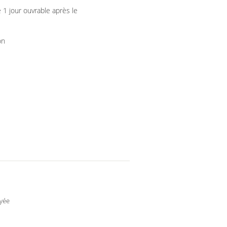
 1 jour ouvrable après le
on
yée