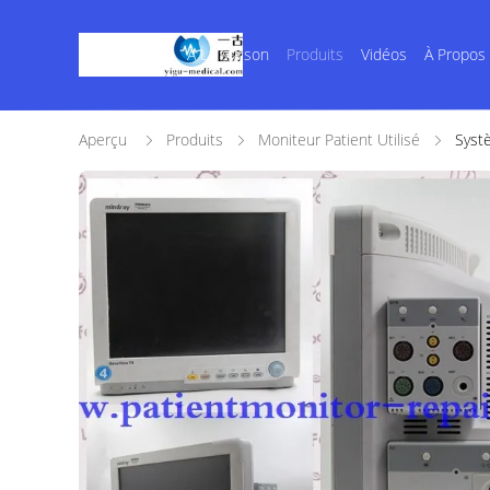
À La Maison
Produits
Vidéos
À Propos
Aperçu
Produits
Moniteur Patient Utilisé
Syst