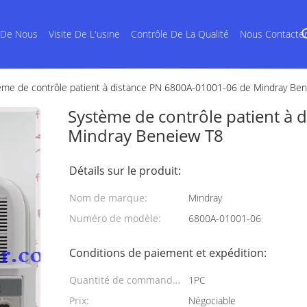
 De Nous
Visite De L'usine
Contrôle De La Qualité
Nous Contacte
ème de contrôle patient à distance PN 6800A-01001-06 de Mindray Be
Système de contrôle patient à
Mindray Beneiew T8
Détails sur le produit:
Nom de marque:
Mindray
Numéro de modèle:
6800A-01001-06
Conditions de paiement et expédition:
Quantité de commande
1PC
min:
Prix:
Négociable