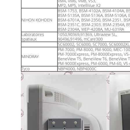
VM4, VM6, VM8, VS3,
MP2, MP5, IntelliVue X2
BSM-1753, BSM-4102A, BSM-4104A, B
BSM-5135A, BSM-5136A, BSM-5106A, 
NIHON KOHDEN
BSM-6701A, BSM-2350, BSM-2351, BS
BSM-2351C, BSM-2303, BSM-2354A, B
BSM-2304A, WEP-4208A, MU-631RA
Laboratoires
1050,90369,91369, Ultraview SL,
spatiaux
90496,91496, mCare300
SC60002, SC6000, SC7000, SC60002XL
PM-7000, PM-8000, PM-9000, MEC-100
PM-7000Express, PM-8000Express, VS-
MINDRAY
BeneView T5, BeneView T6, BeneView 
PM-9000Express, PM-6000, PM-60, VS-
Tyco
NBP4000, NBP4000C