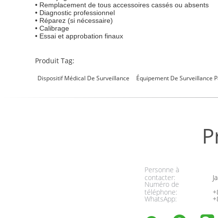
• Remplacement de tous accessoires cassés ou absents
• Diagnostic professionnel
• Réparez (si nécessaire)
• Calibrage
• Essai et approbation finaux
Produit Tag:
Dispositif Médical De Surveillance
Équipement De Surveillance P
P
Personne à
contacter:
Ja
Numéro de
téléphone:
+
WhatsApp:
+