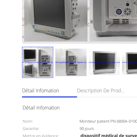
Détail Infomation
Description De Produit
Détail Infomation
Nom:
Moniteur patient PN 6800A-010
Garantie:
90 jours
dispositif médical de surve
Mettre en évidence: