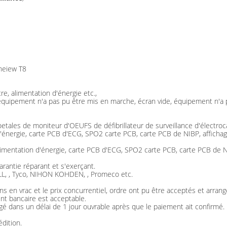
neiew T8
, alimentation d'énergie etc.,
l'équipement n'a pas pu être mis en marche, écran vide, équipement n'a
oetales de moniteur d'OEUFS de défibrillateur de surveillance d'électr
énergie, carte PCB d'ECG, SPO2 carte PCB, carte PCB de NIBP, affichage
imentation d'énergie, carte PCB d'ECG, SPO2 carte PCB, carte PCB de NIB
arantie réparant et s'exerçant.
ZOLL, , Tyco, NIHON KOHDEN, , Promeco etc.
s en vrac et le prix concurrentiel, ordre ont pu être acceptés et arran
nt bancaire est acceptable.
ngé dans un délai de 1 jour ouvrable après que le paiement ait confirmé.
dition.