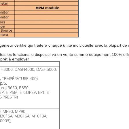
génieur certifié qui traitera chaque unité individuelle avec la plupart
es les fonctions le dispositif va en vente comme équipement 100% effic
t prêt à employer
SH3000, DASH4000, DASH5000,
M
N, TEMPÉRATURE 400),
p/5,
 pro, B650, B850
BP, E-PSM, E-COPSV, EPT, E-
 E-PRESTN)
0, MP80, MP90
M3015A, M3016A, M1013A,
0003),