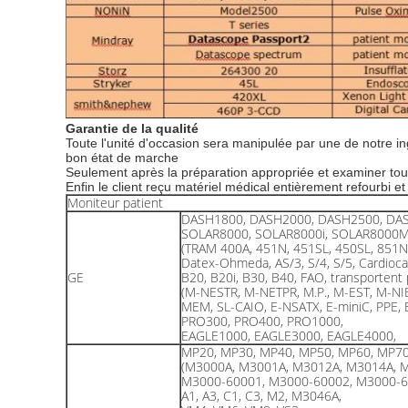
Garantie de la qualité
Toute l'unité d'occasion sera manipulée par une de notre in
bon état de marche
Seulement après la préparation appropriée et examiner tout
Enfin le client reçu matériel médical entièrement refourbi e
Moniteur patient
DASH1800, DASH2000, DASH2500, DA
SOLAR8000, SOLAR8000i, SOLAR8000
(TRAM 400A, 451N, 451SL, 450SL, 851
Datex-Ohmeda, AS/3, S/4, S/5, Cardioca
GE
B20, B20i, B30, B40, FAO, transportent
(M-NESTR, M-NETPR, M.P., M-EST, M-NI
MEM, SL-CAIO, E-NSATX, E-miniC, PPE,
PRO300, PRO400, PRO1000,
EAGLE1000, EAGLE3000, EAGLE4000,
MP20, MP30, MP40, MP50, MP60, MP7
(M3000A, M3001A, M3012A, M3014A, 
M3000-60001, M3000-60002, M3000-6
A1, A3, C1, C3, M2, M3046A,