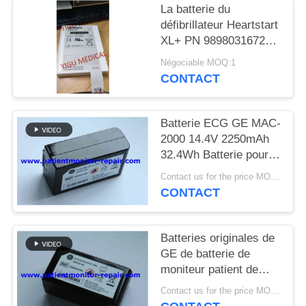
DEMANDEZ
La batterie du
défibrillateur Heartstart
UN DEVIS
XL+ PN 989803167281
Nouveau et original
Négociable MOQ:1
NEWS
CONTACT
PLAN
Batterie ECG GE MAC-
DU
2000 14.4V 2250mAh
32.4Wh Batterie pour
SITE
équipement médical
Contact us for the price MOQ:1
pour moniteurs de
CONTACT
PRIVACY
patients
POLICY
Batteries originales de
GE de batterie de
moniteur patient de
MAC2000 ECG
Contact us for the price MOQ:1
garantie de 90 jours