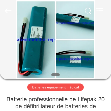
Guangzhou
YIGU
Medical
Equipment
Service
Co.,Ltd.
All
Rights
À
Reserved.
LA
MAISON
PRODUITS
VIDÉOS
À
Batteries équipement médical
PROPOS
Batterie professionnelle de Lifepak 20
DE
de défibrillateur de batteries de