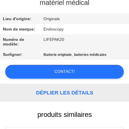
NOUS
matériel médical
Lieu d'origine:
Originale
VISITE
DE
Nom de marque:
Endoscopy
L'USINE
Numéro de
LIFEPAK20
modèle:
Surligner:
,
Batterie originale
batteries médicales
CONTRÔLE
DE
CONTACT!
LA
QUALITÉ
DÉPLIER LES DÉTAILS
NOUS
CONTACTER
produits similaires