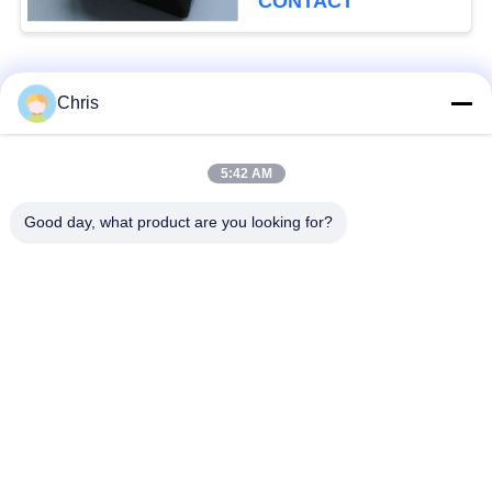
CONTACT
Catégories populaires
Tous
Chris
Réparation de
Réparation de module
5:42 AM
moniteur patient
de MMS
Good day, what product are you looking for?
Pièces de réparation
module de moniteur
de moniteur patient
patient
Pièces de machine
Pièces de rechange
de défibrillateur
d'ECG
Moniteur patient
Oxymètre utilisé
utilisé
d'impulsion