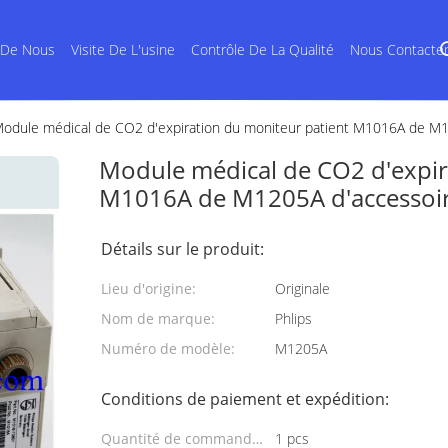
 De Nous
Visite De L'usine
Contrôle De La Qualité
Nous Contacte
odule médical de CO2 d'expiration du moniteur patient M1016A de M1
Module médical de CO2 d'expir
M1016A de M1205A d'accessoi
Détails sur le produit:
Lieu d'origine:
Originale
Nom de marque:
Phlips
Numéro de modèle:
M1205A
Conditions de paiement et expédition:
Quantité de commande
1 pcs