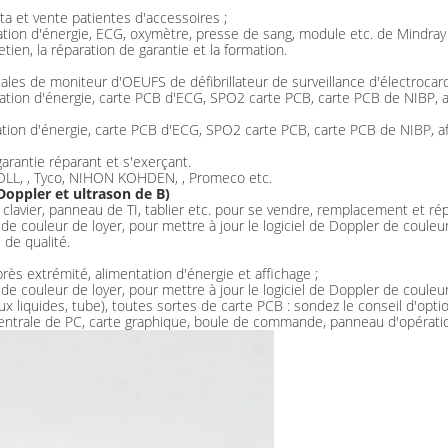
a et vente patientes d'accessoires ;
ation d'énergie, ECG, oxymètre, presse de sang, module etc. de Mindray
tien, la réparation de garantie et la formation.
ales de moniteur d'OEUFS de défibrillateur de surveillance d'électroca
ation d'énergie, carte PCB d'ECG, SPO2 carte PCB, carte PCB de NIBP, af
tion d'énergie, carte PCB d'ECG, SPO2 carte PCB, carte PCB de NIBP, aff
 garantie réparant et s'exerçant.
 ZOLL, , Tyco, NIHON KOHDEN, , Promeco etc.
Doppler et ultrason de B)
 clavier, panneau de TI, tablier etc. pour se vendre, remplacement et rép
de couleur de loyer, pour mettre à jour le logiciel de Doppler de couleur
de qualité.
rès extrémité, alimentation d'énergie et affichage ;
de couleur de loyer, pour mettre à jour le logiciel de Doppler de couleur
taux liquides, tube), toutes sortes de carte PCB : sondez le conseil d'op
centrale de PC, carte graphique, boule de commande, panneau d'opération 