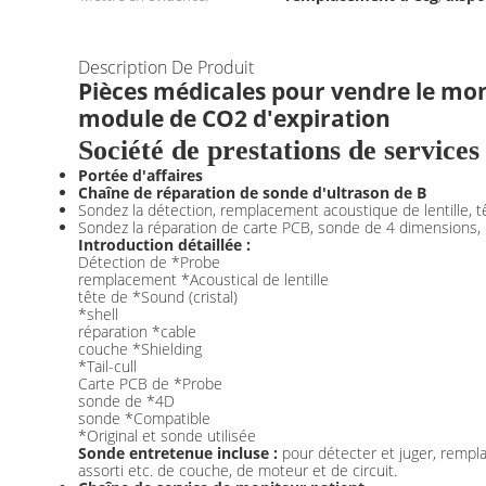
Description De Produit
Pièces médicales pour vendre le mo
module de CO2 d'expiration
Société de prestations de servi
Portée d'affaires
Chaîne de réparation de sonde d'ultrason de B
Sondez la détection, remplacement acoustique de lentille, tê
Sondez la réparation de carte PCB, sonde de 4 dimensions,
Introduction détaillée :
Détection de *Probe
remplacement *Acoustical de lentille
tête de *Sound (cristal)
*shell
réparation *cable
couche *Shielding
*Tail-cull
Carte PCB de *Probe
sonde de *4D
sonde *Compatible
*Original et sonde utilisée
Sonde entretenue incluse :
pour détecter et juger, remplace
assorti etc. de couche, de moteur et de circuit.