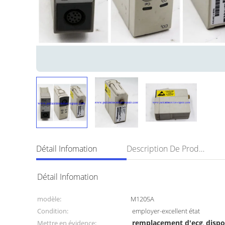
Détail Infomation
Description De Produit
Détail Infomation
modèle:
M1205A
Condition:
employer-excellent état
remplacement d'ecg
dispo
Mettre en évidence:
,