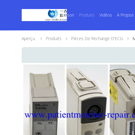
À La Maison
Produits
Vidéos
À Propos
Aperçu
Produits
Pièces De Rechange D'ECG
M