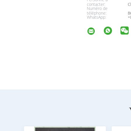
contacter:
Ch
Numéro de
téléphone:
8
WhatsApp:
+