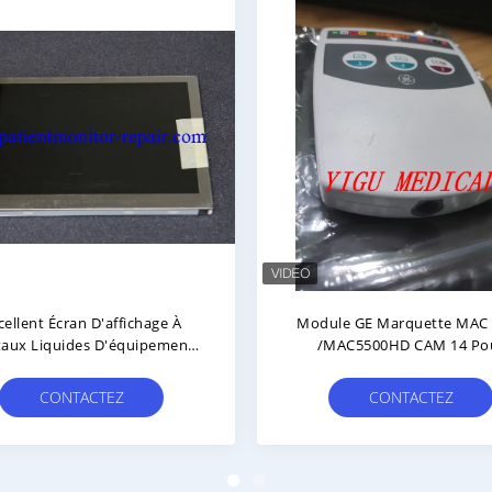
Tête D'imprimante De
GE Mac2000 Carte Mèr
lacement ECG Pour Mindray
D'électrocardiographe
heart R12 Tête D'imprimante
MT9234SMI-HV Avec Garant
PN 024-000534-00
90 Jours Pour Les Applicat
CONTACTEZ
CONTACTEZ
D'ECG En Hôpital Et En Cli