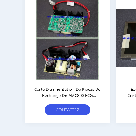
raphe
Cardiographe TC30 PageWriter
214-
Carte Mère PN 453564175111
Remp
Carte Mère ECG En Bon État
Bene
CONTACTEZ