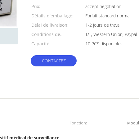
min:
Prix:
accept negotiation
Détails d'emballage:
Forfait standard normal
Délai de livraison:
1-2 jours de travail
Conditions de
T/T, Western Union, Paypal
paiement:
Capacité
10 PCS disponibles
d'approvisionnement:
CONTACTEZ
Fonction:
Modul
sitif médical de surveillance