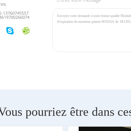
Entrez votre message
ris
6-13760745557
8619700266074
Vous pourriez être dans ce