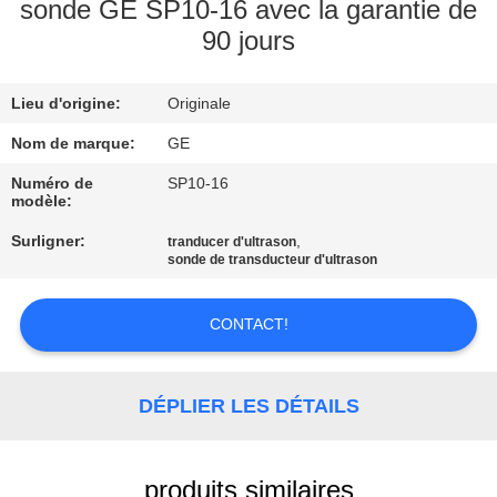
NOUS
sonde GE SP10-16 avec la garantie de
90 jours
VISITE
Lieu d'origine:
Originale
DE
Nom de marque:
GE
L'USINE
Numéro de
SP10-16
modèle:
CONTRÔLE
Surligner:
,
tranducer d'ultrason
DE
sonde de transducteur d'ultrason
LA
CONTACT!
QUALITÉ
NOUS
DÉPLIER LES DÉTAILS
CONTACTER
produits similaires