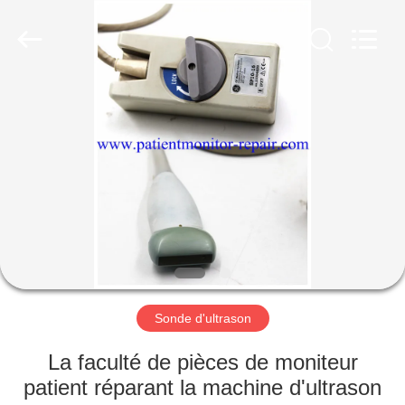
Guangzhou
YIGU
Medical
Equipment
Service
Co.,Ltd.
All
Rights
À
Reserved.
LA
MAISON
PRODUITS
VIDÉOS
À
Sonde d'ultrason
PROPOS
La faculté de pièces de moniteur
DE
patient réparant la machine d'ultrason