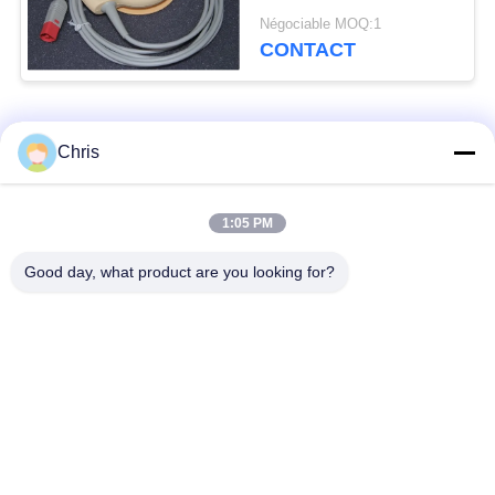
garantie
Négociable MOQ:1
CONTACT
Catégories populaires
Tous
Chris
Réparation de
Réparation de module
1:05 PM
moniteur patient
de MMS
Good day, what product are you looking for?
Pièces de réparation
module de moniteur
de moniteur patient
patient
Pièces de machine
Pièces de rechange
de défibrillateur
d'ECG
Moniteur patient
Oxymètre utilisé