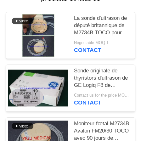
DEMANDEZ
UN DEVIS
La sonde d'ultrason de
député britannique de
NEWS
M2734B TOCO pour le
matériel médical partie
Négociable MOQ:1
l'état d'Excellet
CONTACT
PLAN
DU
Sonde originale de
SITE
thyristors d'ultrason de
GE Logiq F8 de
PRIVACY
matériel médical
Contact us for the price MOQ:1
d'hôpital
CONTACT
POLICY
Moniteur fœtal M2734B
Avalon FM20/30 TOCO
avec 90 jours de