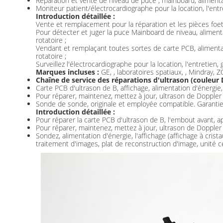
Réparation et vente de niveau de puce ; mainboard, aliment
Moniteur patient/électrocardiographe pour la location, l'entre
Introduction détaillée :
Vente et remplacement pour la réparation et les pièces foet
Pour détecter et juger la puce Mainboard de niveau, aliment
rotatoire ;
Vendant et remplaçant toutes sortes de carte PCB, alimenta
rotatoire ;
Surveillez l'électrocardiographe pour la location, l'entretien,
Marques incluses :
GE, , laboratoires spatiaux, , Mindray,
Chaîne de service des réparations d'ultrason (couleur 
Carte PCB d'ultrason de B, affichage, alimentation d'énergie,
Pour réparer, maintenez, mettez à jour, ultrason de Doppler 
Sonde de sonde, originale et employée compatible. Garantie 
Introduction détaillée :
Pour réparer la carte PCB d'ultrason de B, l'embout avant, ap
Pour réparer, maintenez, mettez à jour, ultrason de Doppler 
Sondez, alimentation d'énergie, l'affichage (affichage à cris
traitement d'images, plat de reconstruction d'image, unité 