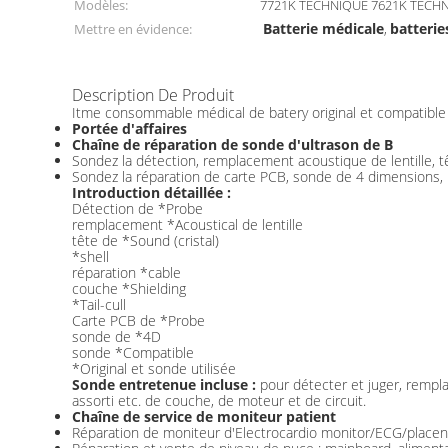
Modèles:
7721K TECHNIQUE 7621K TECH
Batterie médicale
batterie
Mettre en évidence:
,
Description De Produit
Itme consommable médical de batery original et compati
Portée d'affaires
Chaîne de réparation de sonde d'ultrason de B
Sondez la détection, remplacement acoustique de lentille, tê
Sondez la réparation de carte PCB, sonde de 4 dimensions,
Introduction détaillée :
Détection de *Probe
remplacement *Acoustical de lentille
tête de *Sound (cristal)
*shell
réparation *cable
couche *Shielding
*Tail-cull
Carte PCB de *Probe
sonde de *4D
sonde *Compatible
*Original et sonde utilisée
Sonde entretenue incluse :
pour détecter et juger, remplace
assorti etc. de couche, de moteur et de circuit.
Chaîne de service de moniteur patient
Réparation de moniteur d'Electrocardio monitor/ECG/placent