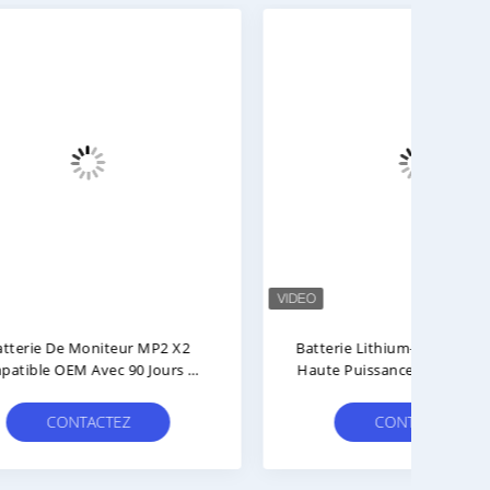
ium-
Batterie M3538A 14.4V 91Wh De
L
 VM1
Défibrillateur De HR MRx M3535A
Hea
erie
M3536A
ment
CONTACTEZ