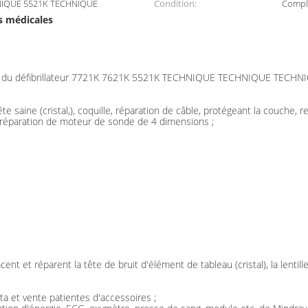
NIQUE 5521K TECHNIQUE
Condition:
Complè
s médicales
ble du défibrillateur 7721K 7621K 5521K TECHNIQUE TECHNIQUE TECHN
te saine (cristal,), coquille, réparation de câble, protégeant la couche
 réparation de moteur de sonde de 4 dimensions ;
nt et réparent la tête de bruit d'élément de tableau (cristal), la lentille a
a et vente patientes d'accessoires ;