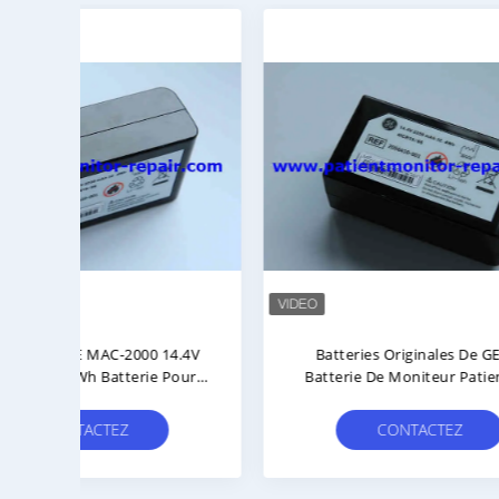
ient
Batterie De Moniteur MP2 X2
Batte
 MAh
Compatible OEM Avec 90 Jours De
Haut
ie
Garantie En Bon État
Le 
iVue
CONTACTEZ