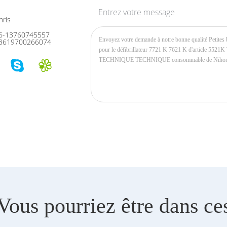
Entrez votre message
ris
6-13760745557
8619700266074
Vous pourriez être dans ce