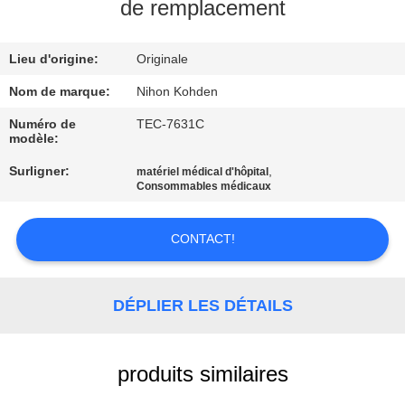
NOUS
de remplacement
Lieu d'origine:
Originale
VISITE
DE
Nom de marque:
Nihon Kohden
L'USINE
Numéro de
TEC-7631C
modèle:
Surligner:
,
matériel médical d'hôpital
CONTRÔLE
Consommables médicaux
DE
LA
CONTACT!
QUALITÉ
DÉPLIER LES DÉTAILS
NOUS
CONTACTER
produits similaires