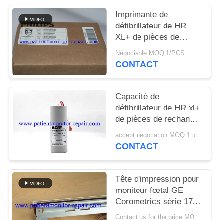
DEMANDEZ
Imprimante de
UN DEVIS
défibrillateur de HR
XL+ de pièces de
machine de
NEWS
Négociable MOQ:1/PCS
défibrillateur de PN
CONTACT
453564206131
PLAN
Capacité de
DU
défibrillateur de HR xl+
SITE
de pièces de rechange
de défibrillateur pour
accept negotiation MOQ:1 pcs
l'entretien de matériel
PRIVACY
CONTACT
médical
POLICY
Tête d'impression pour
moniteur fœtal GE
Corometrics série 170,
référence 2021051,
Contact us for the price MOQ:1