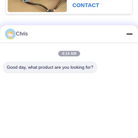
avec 90 jours de
CONTACT
garantie
Catégories populaires
Tous
Chris
Réparation de
Réparation de module
4:14 AM
moniteur patient
de MMS
Good day, what product are you looking for?
Pièces de réparation
module de moniteur
de moniteur patient
patient
Pièces de machine
Pièces de rechange
de défibrillateur
d'ECG
Moniteur patient
Oxymètre utilisé
utilisé
d'impulsion