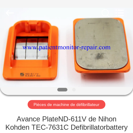
Guangzhou
YIGU
Medical
Equipment
Service
Co.,Ltd.
All
Rights
À
Reserved.
LA
MAISON
PRODUITS
VIDÉOS
À
Pièces de machine de défibrillateur
PROPOS
Avance PlateND-611V de Nihon
DE
Kohden TEC-7631C Defibrillatorbattery