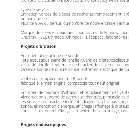
Moniteur d'ECG/défibrillateur/ECG/moniteur/oxymètre foet
Type de service :
Entretien, ventes de pièces de rechange/remplacement, créd
britannique de
Plus de 90% du défaut, du nombre de notre entretien annue
Marque de service : (marques importantes de Mindray impo
Universel (GE), Ohmeda (Ohmeda), (), l'espace (laboratoires 
Projets d'ultrason
Entretien ultrasonique de sonde :
Tête acoustique saine de lentille (yuans de cristal/oscillateur
veste de douille d'extrémité de bouclier de câble de  de lo
carte de sonde de quatre-sonde, entretien électrique de q
ventes de remplacement de B-sonde :
fabriqué à la main original compatible tout neuf original
Entretien de machine d'ultrason et remplacement des ventes
Alimentation superbe de panneaux, d'entrée, principale et d'
les services de machine incluent : diagnostic et réparation, en
sonde, alimentation d'énergie, affichage (affichage à cristau
conseil à traitement d'images, re-voient le plat d'image, ce
Projets endoscopiques