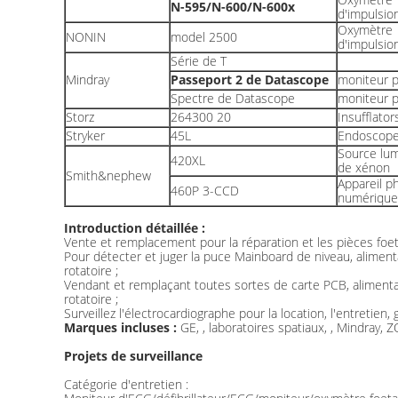
N-595/N-600/N-600x
d'impulsio
Oxymètre
NONIN
model 2500
d'impulsio
Série de T
Mindray
Passeport 2 de Datascope
moniteur p
Spectre de Datascope
moniteur p
Storz
264300 20
Insufflator
Stryker
45L
Endoscop
Source lu
420XL
de xénon
Smith&nephew
Appareil p
460P 3-CCD
numérique
Introduction détaillée :
Vente et remplacement pour la réparation et les pièces foet
Pour détecter et juger la puce Mainboard de niveau, aliment
rotatoire ;
Vendant et remplaçant toutes sortes de carte PCB, alimenta
rotatoire ;
Surveillez l'électrocardiographe pour la location, l'entretien,
Marques incluses :
GE, , laboratoires spatiaux, , Mindray,
Projets de surveillance
Catégorie d'entretien :