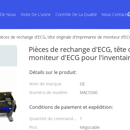
 De Nous
Visite De L'usine
Contrôle De La Qualité
Nous Contacte
ièces de rechange d'ECG, tête originale d'imprimante de moniteur d'E
Pièces de rechange d'ECG, tête 
moniteur d'ECG pour l'invent
Détails sur le produit:
Nom de marque:
GE
Numéro de modèle:
MAC5500
Conditions de paiement et expédition:
Quantité de commande
1
min:
Prix:
Négociable