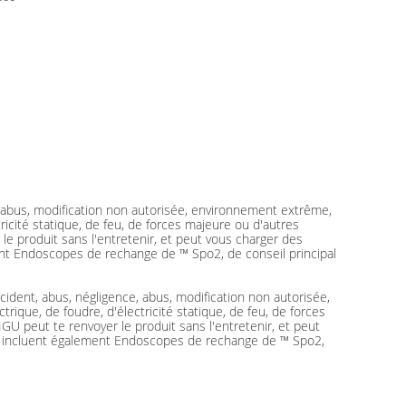
abus, modification non autorisée, environnement extrême,
icité statique, de feu, de forces majeure ou d'autres
e produit sans l'entretenir, et peut vous charger des
ment Endoscopes de rechange de ™ Spo2, de conseil principal
ent, abus, négligence, abus, modification non autorisée,
ique, de foudre, d'électricité statique, de feu, de forces
U peut te renvoyer le produit sans l'entretenir, et peut
aire incluent également Endoscopes de rechange de ™ Spo2,