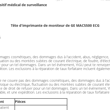
sitif médical de surveillance
Tête d'imprimante de moniteur de GE MAC5500 ECG
G
mages cosmétiques, des dommages dus à l'accident, abus, négligence, 
uation ou des montées subites de courant électrique, de foudre, d'électr
r pour un tel dommages. Dans un tel événement, YIGU peut te renvoyer l
ition. Les exclusions à la réparation de taux forfaitaire incluent égale
me ne couvre pas des dommages cosmétiques, des dommages dus à l'accid
que ou électrique, fluctuation ou des montées subites de courant électr
e de droit de refuser pour un tel dommages. Dans un tel événement, YIG
ble, et une expédition. Les exclusions à la réparation de taux forfait
nt
Pièces
atient