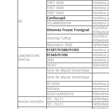
TIRET 3000
moniteur p
TIRET 4000
moniteur p
TIRET 5000
moniteur p
Cardiocap5
moniteur p
GE
SOLAR8000/I/M
moniteur p
Oxymètre
Ohemda Trusat Trusignal
d'impulsio
Oxymètre
Ohemda Tuffsat
d'impulsio
Répondeur 3000
Défibrillat
91387/91388/91393
moniteur p
91369/91390
moniteur p
LABORATOIRE
SPATIAL
DM3
moniteur p
90347
Télémétrie
Série de député britannique
Série de député britannique
M1205A
moniteur p
M3046A
moniteur p
M2601A/M2601B
Télémétrie
TEC-7621C
Défibrillat
NIHON KOHDEN
TEC-7631C
Défibrillat
Oxymètre