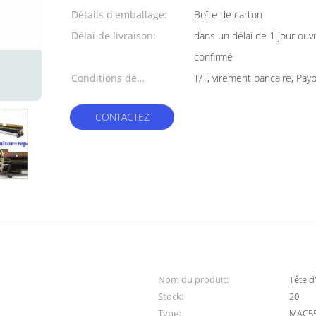
Détails d'emballage:
Boîte de carton
Délai de livraison:
dans un délai de 1 jour ouv
confirmé
Conditions de
T/T, virement bancaire, Payp
paiement:
CONTACTEZ
Nom du produit:
Tête 
Stock:
20
Type:
MAC5