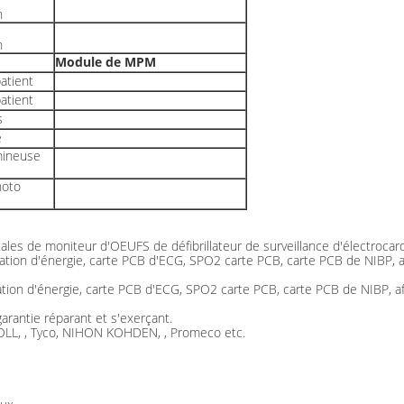
n
n
Module de MPM
atient
atient
s
e
mineuse
hoto
ales de moniteur d'OEUFS de défibrillateur de surveillance d'électroca
ation d'énergie, carte PCB d'ECG, SPO2 carte PCB, carte PCB de NIBP, af
tion d'énergie, carte PCB d'ECG, SPO2 carte PCB, carte PCB de NIBP, aff
 garantie réparant et s'exerçant.
 ZOLL, , Tyco, NIHON KOHDEN, , Promeco etc.