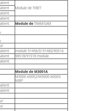
atient
atient
Module de TIRET
atient
atient
atient
Module de
TRAM/SAM
n
n
eur
atient
module 91496/D-91482/90516
atient
90518/91518 module
atient
Module de M3001A
M3000-60002/M3000-60003
NIBP
atient
atient
eur
eur