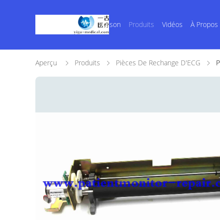
À La Maison
Produits
Vidéos
À Propos
Aperçu
Produits
Pièces De Rechange D'ECG
P