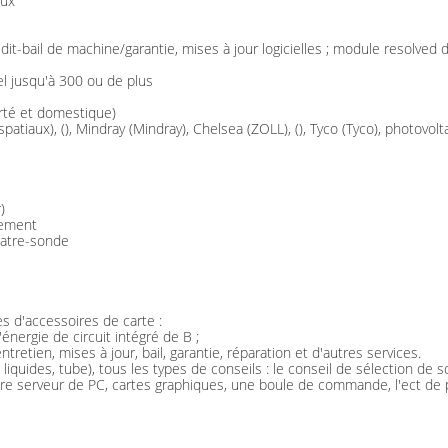
aux
it-bail de machine/garantie, mises à jour logicielles ; module resolv
l jusqu'à 300 ou de plus
rté et domestique)
spatiaux), (), Mindray (Mindray), Chelsea (ZOLL), (), Tyco (Tyco), photo
)
gement
uatre-sonde
 d'accessoires de carte :
énergie de circuit intégré de B ;
tretien, mises à jour, bail, garantie, réparation et d'autres services.
x liquides, tube), tous les types de conseils : le conseil de sélection de
ntre serveur de PC, cartes graphiques, une boule de commande, l'ect de p