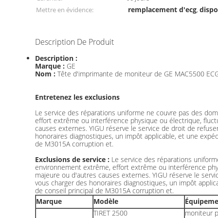
remplacement d'ecg
dispo
Mettre en évidence:
,
Description De Produit
Description :
Marque :
GE
Nom :
Tête d'imprimante de moniteur de GE MAC5500 EC
Entretenez les exclusions
Le service des réparations uniforme ne couvre pas des dom
effort extrême ou interférence physique ou électrique, fluct
causes externes. YIGU réserve le service de droit de refuse
honoraires diagnostiques, un impôt applicable, et une expéd
de M3015A corruption et.
Exclusions de service :
Le service des réparations unifor
environnement extrême, effort extrême ou interférence physi
majeure ou d'autres causes externes. YIGU réserve le servic
vous charger des honoraires diagnostiques, un impôt applica
de conseil principal de M3015A corruption et.
Marque
Modèle
Équipeme
TIRET 2500
moniteur p