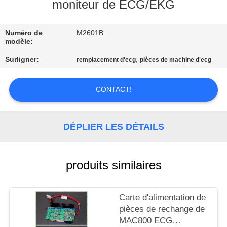
NOUS
moniteur de ECG/EKG
Numéro de
M2601B
VISITE
modèle:
DE
Surligner:
,
remplacement d'ecg
pièces de machine d'ecg
L'USINE
CONTACT!
CONTRÔLE
DE
DÉPLIER LES DÉTAILS
LA
QUALITÉ
produits similaires
NOUS
Carte d'alimentation de
CONTACTER
pièces de rechange de
MAC800 ECG