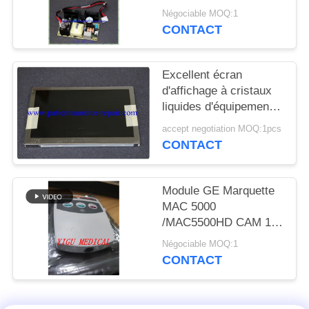
DEMANDEZ
d'électrocardiographe
Négociable MOQ:1
garantie de 90 jours
UN DEVIS
CONTACT
NEWS
Excellent écran
d'affichage à cristaux
liquides d'équipement
PLAN
de GE MAC2000 ECG
accept negotiation MOQ:1pcs
DU
de pièces de rechange
CONTACT
d'hôpital de condition
SITE
Module GE Marquette
PRIVACY
MAC 5000
/MAC5500HD CAM 14
POLICY
pour module
Négociable MOQ:1
d'acquisition cardiaque
CONTACT
ECG PN 900995-002