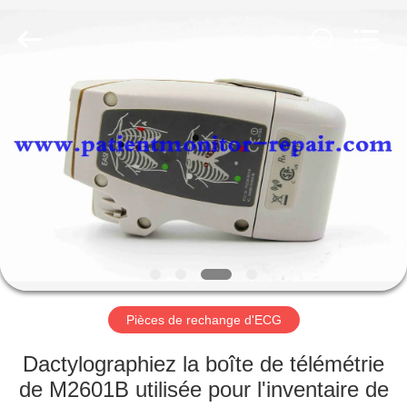
Guangzhou
YIGU
Medical
Equipment
Service
Co.,Ltd.
All
Rights
À
Reserved.
LA
MAISON
PRODUITS
VIDÉOS
À
Pièces de rechange d'ECG
PROPOS
Dactylographiez la boîte de télémétrie
DE
de M2601B utilisée pour l'inventaire de