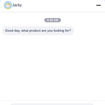
Catégories populaires
Tous
Jacky
Réparation de
Réparation de module
8:48 AM
moniteur patient
de MMS
Good day, what product are you looking for?
Pièces de réparation
module de moniteur
de moniteur patient
patient
Pièces de machine
Pièces de rechange
de défibrillateur
d'ECG
Moniteur patient
Oxymètre utilisé
utilisé
d'impulsion
Souscrivez