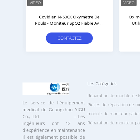
-595 N-600 N-600X A Employé
Saturation Detecter De L
L'oxymètre D'impulsion/la
De Sang De Mindray PM-
Surveillance Oximetry
D'oxymètre D'impulsion U
D'impulsion
Par Matériel Médica
CONTACTEZ
CONTACTEZ
Les Catégories
Réparation de module de
Le service de l'équipement
Pièces de réparation de mo
médical de Guangzhou YIGU
module de moniteur patie
Co., Ltd ---Les
Réparation de moniteur pa
ingénieurs ont 12 ans
d'expérience en maintenance
Il est également possible de