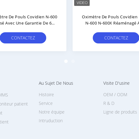
'oxygène
Carte Mère D'oxymètre TRUSAT
50 PM50
Réf. 6050-0006 Pour La Réparation
tilisée
D'oxymètres De Pouls
l
CONTACTEZ
Au Sujet De Nous
Visite D'usine
Histoire
OEM / ODM
 MMS
Service
R & D
niteur patient
Notre équipe
Ligne de produits
nt
Intruduction
tient