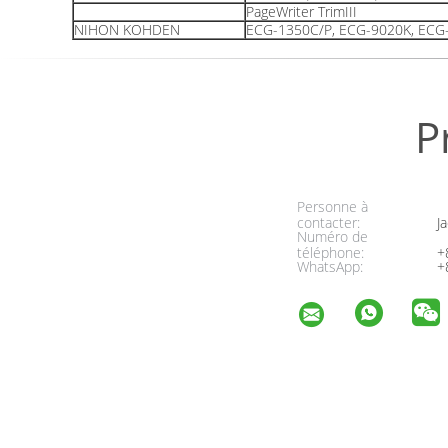
PageWriter TrimIII
NIHON KOHDEN
ECG-1350C/P, ECG-9020K, ECG
P
Personne à
contacter:
Ja
Numéro de
téléphone:
+
WhatsApp:
+