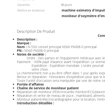
Garantie:
90 jours
machine oximetry d'impul
Mettre en évidence:
moniteur d'oxymètre d'im
Description De Produit
Cons
Description :
Marque :
Nom :
N-550 conseil principal N560 P6008-0 principal
PN :
N560 P6008-0 principal
Notes de société :
Ordre : Des parties et l'équipement médicaux avec les
Paiement : 100% payé d'avance avant l'expédition. Le vireme
Expédition : Expédition mondiale. L'ordre pourrai
votre choix.
Le cheminement non a pu être offert dans 1 jour après expé
Retour et réparation : Honoraires d'expédition pour que le b
Toute l'unité d'occasion sera manipulée par une de notre cer
Portée d'affaires
Chaîne de service de moniteur patient
Réparation de moniteur d'Electrocardio monitor/ECG/placent
Réparation et vente de niveau de puce ; mainboard, aliment
Moniteur patient/électrocardiographe pour la location, l'entre
Introduction détaillée :