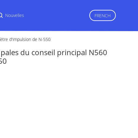
r
Nouvelles
FRENCH
mètre d'impulsion de N-550
pales du conseil principal N560
50