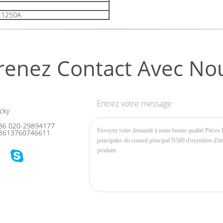
-1250A
renez Contact Avec No
Entrez votre message
cky
86 020-29894177
8613760746611