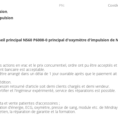
PN:
Covidi
sion
,
pulsion
eil principal N560 P6008-0 principal d'oxymètre d'impulsion de 
 actions en vrac et le prix concurrentiel, ordre ont pu être acceptés e
nt bancaire est acceptable.
t être arrangé dans un délai de 1 jour ouvrable après que le paiement ai
dition.
esoin retourné d'article soit demi clients chargés et demi vendeur.
tifier et l'ingénieur expérimenté, service des réparations est possible.
a et vente patientes d'accessoires ;
ation d'énergie, ECG, oxymètre, presse de sang, module etc. de Mindray
tien, la réparation de garantie et la formation.