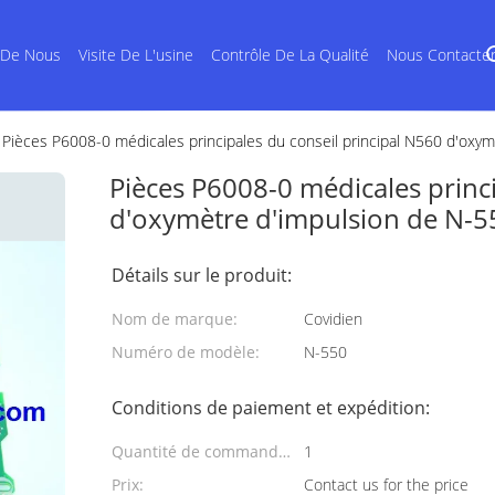
 De Nous
Visite De L'usine
Contrôle De La Qualité
Nous Contacte
Pièces P6008-0 médicales principales du conseil principal N560 d'oxy
Pièces P6008-0 médicales princi
d'oxymètre d'impulsion de N-5
Détails sur le produit:
Nom de marque:
Covidien
Numéro de modèle:
N-550
Conditions de paiement et expédition:
Quantité de commande
1
min:
Prix:
Contact us for the price