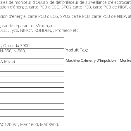
ales de moniteur d'OEUFS de défibrillateur de surveillance d'électroca
ation d'énergie, carte PCB d'ECG, SPO2 carte PCB, carte PCB de NIBP, af
tion d'énergie, carte PCB d'ECG, SPO2 carte PCB, carte PCB de NIBP, aff
 garantie réparant et s'exerçant.
 ZOLL, , Tyco, NIHON KOHDEN, , Promeco etc.
t, Ohmeda 3900
Produit Tag:
 N-550, N-560,
Machine Oximetry D'impulsion
Monite
7, MS-5)
AC1200ST, MAC1600, MAC3500,