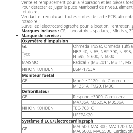
Vente et remplacement pour la réparation et les pièces foet
Pour détecter et juger la puce Mainboard de niveau, aliment
rotatoire ;
Vendant et remplaçant toutes sortes de carte PCB, alimenta
rotatoire ;
Surveillez l'électrocardiographe pour la location, l'entretien,
Marques incluses :
GE, , laboratoires spatiaux, , Mindray,
Marque de service :
Oxymètre d'impulsion
GE
Ohmeda TruSat, Ohmeda TuffSa
NBP-40, N-65, NBP-390, N-395,
Tyco
N-595, N-600, N-600x
MAISMO
Radical-7 (MS-2011, MS-11, MS-
NIHON KOHDEN
BSM-1753A
Moniteur foetal
GE
Modèle 2120is de Corometrics
M1351A, FM20, FM30,
Défibrillateur
GE
Responder3000, Cardioserv
M4735A, M3535A, M3536A
NIHON KOHDEN
TEC-7631C
LIFEPAK20
Système d'ECG/Electrocardiograph
MAC500, MAC800, MAC1200, M
GE
MAC5000, MAC5500, CardioSoft