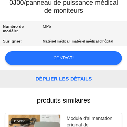
NOUS
0J00/panneau de puissance médical
de moniteurs
VISITE
Numéro de
MP5
DE
modèle:
L'USINE
Surligner:
,
Matériel médical
matériel médical d'hôpital
CONTRÔLE
CONTACT!
DE
LA
DÉPLIER LES DÉTAILS
QUALITÉ
produits similaires
NOUS
CONTACTER
Module d'alimentation
original de