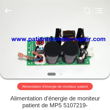
Guangzhou
YIGU
Medical
Equipment
Service
Co.,Ltd.
All
Rights
À
Reserved.
LA
MAISON
PRODUITS
VIDÉOS
À
Alimentation d'énergie de moniteur patient
PROPOS
Alimentation d'énergie de moniteur
DE
patient de MP5 5107219-