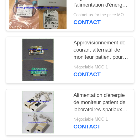
DEMANDEZ
l'alimentation d'énergie
de moniteur patient de
UN DEVIS
Contact us for the price MOQ:1
X2 MP2 M8023A avec
CONTACT
des fils
NEWS
Approvisionnement de
courant alternatif de
PLAN
moniteur patient pour
DU
IPM8 avec la garantie
Négociable MOQ:1
de 90 jours
SITE
CONTACT
PRIVACY
Alimentation d'énergie
POLICY
de moniteur patient de
laboratoires spatiaux
en source d'instrument
Négociable MOQ:1
de surveillance
CONTACT