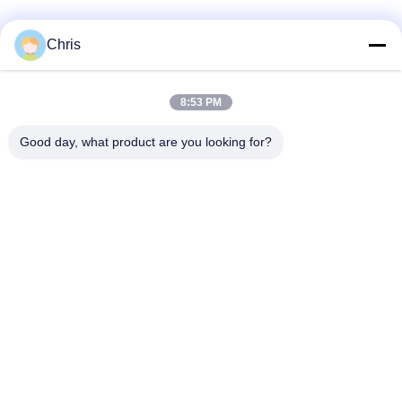
Catégories populaires
Tous
Chris
Réparation de
Réparation de module
8:53 PM
moniteur patient
de MMS
Good day, what product are you looking for?
Pièces de réparation
module de moniteur
de moniteur patient
patient
Pièces de machine
Pièces de rechange
de défibrillateur
d'ECG
Moniteur patient
Oxymètre utilisé
utilisé
d'impulsion