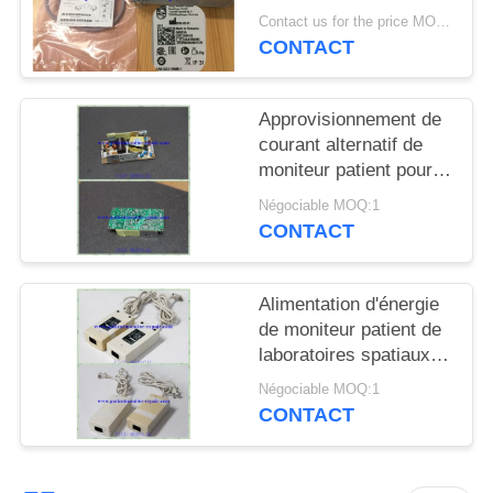
DEMANDEZ
de moniteur patient de
Contact us for the price MOQ:1
X2 MP2 M8023A avec
UN DEVIS
CONTACT
des fils
NEWS
Approvisionnement de
courant alternatif de
moniteur patient pour
PLAN
IPM8 avec la garantie
Négociable MOQ:1
DU
de 90 jours
CONTACT
SITE
Alimentation d'énergie
PRIVACY
de moniteur patient de
laboratoires spatiaux
POLICY
en source d'instrument
Négociable MOQ:1
de surveillance
CONTACT