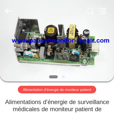
Guangzhou
YIGU
Medical
Equipment
Service
Co.,Ltd.
All
Rights
À
Reserved.
LA
MAISON
PRODUITS
VIDÉOS
À
Alimentation d'énergie de moniteur patient
PROPOS
Alimentations d'énergie de surveillance
DE
médicales de moniteur patient de