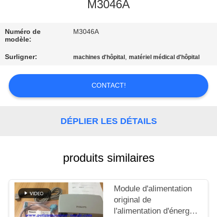
NOUS
M3046A
Numéro de
M3046A
VISITE
modèle:
DE
Surligner:
,
machines d'hôpital
matériel médical d'hôpital
L'USINE
CONTACT!
CONTRÔLE
DE
DÉPLIER LES DÉTAILS
LA
QUALITÉ
produits similaires
NOUS
Module d'alimentation
CONTACTER
original de
l'alimentation d'énergie