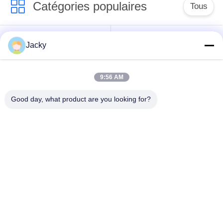
Catégories populaires
Tous
Réparation de
Réparation de module
Jacky
moniteur patient
de MMS
9:56 AM
Pièces de réparation
module de moniteur
de moniteur patient
patient
Good day, what product are you looking for?
Pièces de machine
Pièces de rechange
de défibrillateur
d'ECG
Moniteur patient
Oxymètre utilisé
utilisé
d'impulsion
Souscrivez